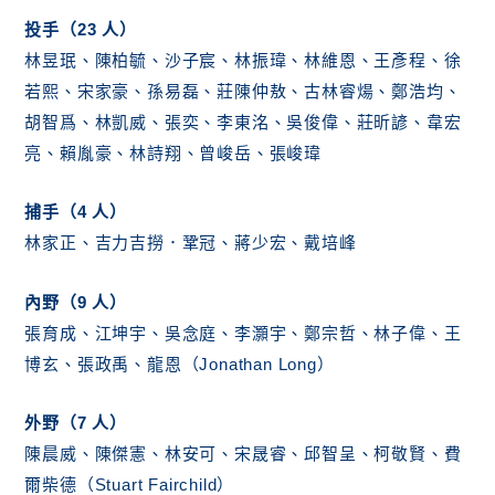
投手（23 人）
林昱珉、陳柏毓、沙子宸、林振瑋、林維恩、王彥程、徐
若熙、宋家豪、孫易磊、莊陳仲敖、古林睿煬、鄭浩均、
胡智爲、林凱威、張奕、李東洺、吳俊偉、莊昕諺、韋宏
亮、賴胤豪、林詩翔、曾峻岳、張峻瑋
捕手（4
人
）
林家正、吉力吉撈．鞏冠、蔣少宏、戴培峰
內野（9
人
）
張育成、江坤宇、吳念庭、李灝宇、鄭宗哲、林子偉、王
博玄、張政禹、龍恩（Jonathan Long）
外野（7
人
）
陳晨威、陳傑憲、林安可、宋晟睿、邱智呈、柯敬賢、費
爾柴德（Stuart Fairchild）