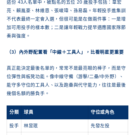
這份 43人名單中，被點名的五位 20 歲投手包括：韋宏
亮、賴胤豪、林維恩、張峻瑋、孫易磊。年輕投手進集訓
不代表最終一定會入選，但很可能是在做兩件事：一是增
加可用投手的樣本數；二是讓年輕戰力提早適應國家隊節
奏與強度。
（3）內外野配置看「中線＋工具人」，比看明星更重要
真正能決定最後名單的，常常不是最亮眼的棒子，而是守
位彈性與板凳功能。像中線守備（游擊/二壘/中外野）、
能守多守位的工具人、以及跑壘與代守能力，往往是最後
幾個名額的勝負手。
分類
球員
守位或角色
投手
林昱珉
先發左投