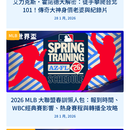
艾力克斯・霍諾德大解密：徒手攀爬台北
101！傳奇大神身價老婆與紀錄片
28 1 月, 2026
MLB
2026 MLB 大聯盟春訓懶人包：報到時間、
WBC經典賽影響、熱身賽程與轉播全攻略
28 1 月, 2026