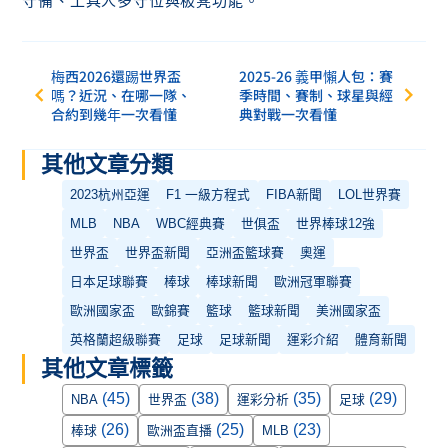
守備、工具人多守位與板凳功能。
梅西2026還踢世界盃
2025-26 義甲懶人包：賽
嗎？近況、在哪一隊、
季時間、賽制、球星與經
合約到幾年一次看懂
典對戰一次看懂
其他文章分類
2023杭州亞運
F1 一級方程式
FIBA新聞
LOL世界賽
MLB
NBA
WBC經典賽
世俱盃
世界棒球12強
世界盃
世界盃新聞
亞洲盃籃球賽
奧運
日本足球聯賽
棒球
棒球新聞
歐洲冠軍聯賽
歐洲國家盃
歐錦賽
籃球
籃球新聞
美洲國家盃
英格蘭超級聯賽
足球
足球新聞
運彩介紹
體育新聞
其他文章標籤
(45)
(38)
(35)
(29)
NBA
世界盃
運彩分析
足球
(26)
(25)
(23)
棒球
歐洲盃直播
MLB