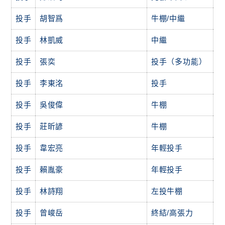
投手
胡智爲
牛棚/中繼
投手
林凱威
中繼
投手
張奕
投手（多功能）
投手
李東洺
投手
投手
吳俊偉
牛棚
投手
莊昕諺
牛棚
投手
韋宏亮
年輕投手
投手
賴胤豪
年輕投手
投手
林詩翔
左投牛棚
投手
曾峻岳
終結/高張力