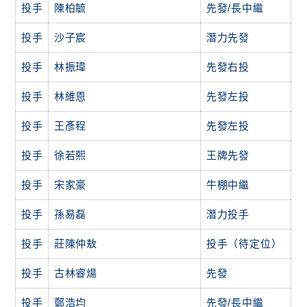
投手
陳柏毓
先發/長中繼
投手
沙子宸
潛力先發
投手
林振瑋
先發右投
投手
林維恩
先發左投
投手
王彥程
先發左投
投手
徐若熙
王牌先發
投手
宋家豪
牛棚中繼
投手
孫易磊
潛力投手
投手
莊陳仲敖
投手（待定位）
投手
古林睿煬
先發
投手
鄭浩均
先發/長中繼