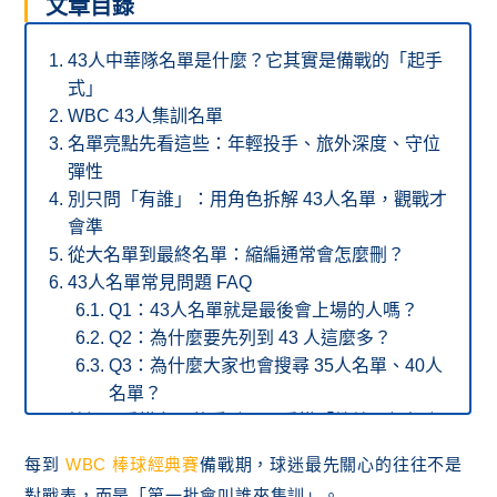
文章目錄
43人中華隊名單是什麼？它其實是備戰的「起手
式」
WBC 43人集訓名單
名單亮點先看這些：年輕投手、旅外深度、守位
彈性
別只問「有誰」：用角色拆解 43人名單，觀戰才
會準
從大名單到最終名單：縮編通常會怎麼刪？
43人名單常見問題 FAQ
Q1：43人名單就是最後會上場的人嗎？
Q2：為什麼要先列到 43 人這麼多？
Q3：為什麼大家也會搜尋 35人名單、40人
名單？
結語：看懂名單的重點，是看懂「教練團想怎麼
贏」
每到
WBC 棒球經典賽
備戰期，球迷最先關心的往往不是
對戰表，而是「第一批會叫誰來集訓」。