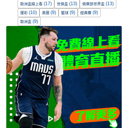
(17)
(13)
(13)
歐洲盃線上看
世俱盃
俱樂部世界盃
(10)
(9)
(9)
(9)
運彩
奧運
籃球
經典賽
(9)
歐洲盃