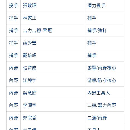
投手
張峻瑋
潛力投手
捕手
林家正
捕手
捕手
吉力吉撈·鞏冠
捕手/強打
捕手
蔣少宏
捕手
捕手
戴培峰
捕手
內野
張育成
游擊/內野核心
內野
江坤宇
游擊/防守核心
內野
吳念庭
內野工具人
內野
李灝宇
二遊/潛力內野
內野
鄭宗哲
二遊/內野