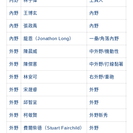
內野
林子偉
工具人
內野
王博玄
內野
內野
張政禹
內野
內野
龍恩（Jonathon Long）
一壘/角落內野
外野
陳晨威
中外野/機動性
外野
陳傑憲
中外野/打線黏著
外野
林安可
右外野/重砲
外野
宋晟睿
外野
外野
邱智呈
外野
外野
柯敬賢
外野新秀
外野
費爾柴德（Stuart Fairchild）
外野