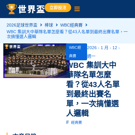
立即投注
2026足球世界盃
棒球
WBC經典賽
WBC 集訓大中華隊名單怎麼看？從43人名單到最終出賽名單，一
次搞懂選人邏輯
2026 - 1 月 - 12 -
WBC經
週一
典賽
WBC 集訓大中
華隊名單怎麼
看？從43人名單
到最終出賽名
單，一次搞懂選
人邏輯
#
經典賽