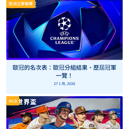
歐洲冠軍聯賽
歐冠的名次表：歐冠分組結果、歷屆冠軍
一覽！
27 1 月, 2026
MLB