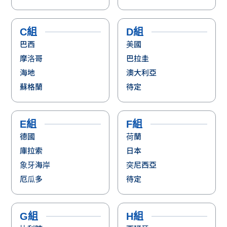
C組
D組
巴西
美國
摩洛哥
巴拉圭
海地
澳大利亞
蘇格蘭
待定
E組
F組
德國
荷蘭
庫拉索
日本
象牙海岸
突尼西亞
厄瓜多
待定
G組
H組