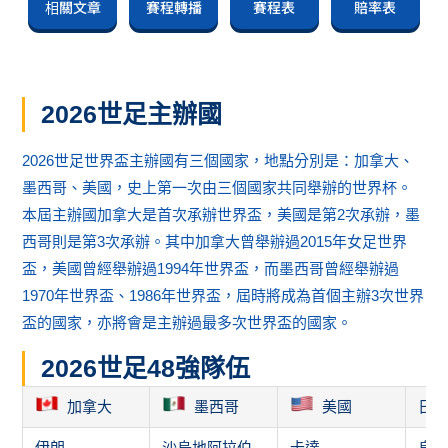
相關文章
賽程轉播
賽程表
賠率表
2026世足主辦國
2026世足世界盃主辦國有三個國家，地點分別是：加拿大、
墨西哥、美國，史上第一次由三個國家共同舉辦的世界杯。
本屆主辦國加拿大是首次承辦世界盃，美國是第2次承辦，墨
西哥則是第3次承辦。其中加拿大曾舉辦過2015年女足世界
盃，美國曾經舉辦過1994年世界盃，而墨西哥曾經舉辦過
1970年世界盃、1986年世界盃，屆時將成為首個主辦3次世界
盃的國家，亦將會是主辦過最多次世界盃的國家。
2026世足48強隊伍
加拿大
墨西哥
美國
日
伊朗
沙烏地阿拉伯
卡達
烏