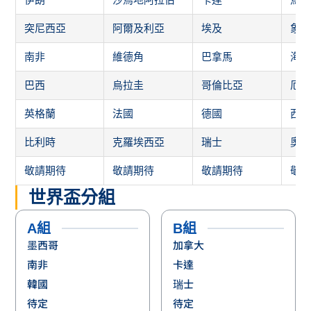
突尼西亞
阿爾及利亞
埃及
象
南非
維德角
巴拿馬
海
巴西
烏拉圭
哥倫比亞
厄
英格蘭
法國
德國
西
比利時
克羅埃西亞
瑞士
奧
敬請期待
敬請期待
敬請期待
敬
世界盃分組
A組
B組
墨西哥
加拿大
南非
卡達
韓國
瑞士
待定
待定