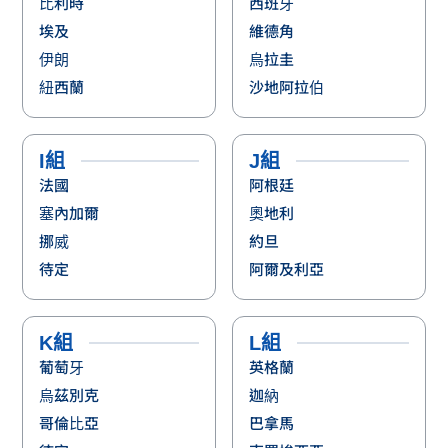
比利時
西班牙
埃及
維德角
伊朗
烏拉圭
紐西蘭
沙地阿拉伯
I組
J組
法國
阿根廷
塞內加爾
奧地利
挪威
約旦
待定
阿爾及利亞
K組
L組
葡萄牙
英格蘭
烏茲別克
迦納
哥倫比亞
巴拿馬