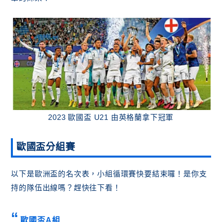
2023 歐國盃 U21 由英格蘭拿下冠軍
歐國盃分組
賽
以下是歐洲盃的名次表，小組循環賽快要結束囉！是你支
持的隊伍出線嗎？趕快往下看！
歐國盃A組