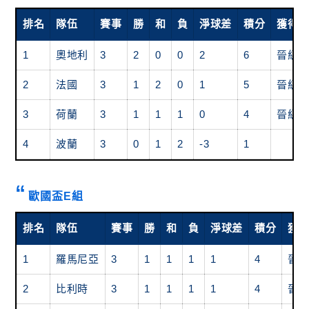
排名
隊伍
賽事
勝
和
負
淨球差
積分
獲得
1
奧地利
3
2
0
0
2
6
晉級
2
法國
3
1
2
0
1
5
晉級
3
荷蘭
3
1
1
1
0
4
晉級
4
波蘭
3
0
1
2
-3
1
歐國盃E組
排名
隊伍
賽事
勝
和
負
淨球差
積分
獲
1
羅馬尼亞
3
1
1
1
1
4
晉
2
比利時
3
1
1
1
1
4
晉