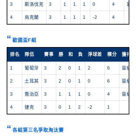
3
斯洛伐克
3
1
1
1
0
4
晉
4
烏克蘭
3
1
1
1
-2
4
歐國盃F組
排名
隊伍
賽事
勝
和
負
淨球差
積分
獲得
1
葡萄牙
3
2
0
1
2
6
晉級
2
土耳其
3
2
0
1
0
6
晉級
3
喬治亞
3
1
1
1
0
4
晉級
4
捷克
3
0
1
2
-2
1
各組第三名爭取淘汰賽