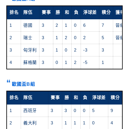
排名
隊伍
賽事
勝
和
負
淨球差
積分
獲得
1
德國
3
2
1
0
6
7
晉級
2
瑞士
3
1
2
0
2
5
晉級
3
匈牙利
3
1
0
2
-3
3
4
蘇格蘭
3
0
1
2
-5
1
歐國盃B組
排名
隊伍
賽事
勝
和
負
淨球差
積分
獲
1
西班牙
3
3
0
0
5
9
晉
2
義大利
3
1
1
1
0
4
晉