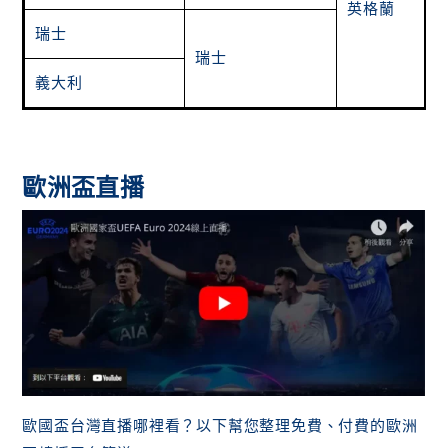
英格蘭
瑞士
瑞士
義大利
歐洲盃直播
歐國盃台灣直播哪裡看？以下幫您整理免費、付費的歐洲