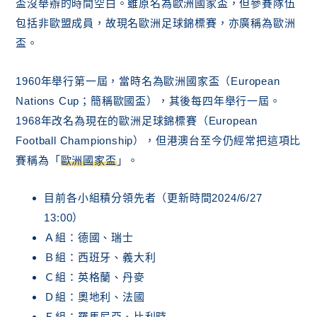
盃沒舉辦的時間空白。雖原名為歐洲國家盃，但參賽隊伍
歐洲盃B組第一名賠率表（已結束）
歐洲盃C組第一名賠率表（已結束）
包括非歐盟成員，故現名歐洲足球錦標賽，亦廣稱為歐洲
歐洲盃D組第一名賠率表（已結束）
盃。
歐洲盃E組第一名賠率表（已結束）
歐洲盃F組第一名賠率表（已結束）
1960年舉行第一屆，當時名為歐洲國家盃（European
Nations Cup；簡稱歐國盃），其後每四年舉行一屆。
1968年改名為現在的歐洲足球錦標賽（European
Football Championship），但港澳台至今仍經常把這項比
賽稱為「
歐洲國家盃
」。
目前各小組積分領先者（更新時間2024/6/27
13:00）
Ａ組：德國、瑞士
Ｂ組：西班牙、義大利
Ｃ組：英格蘭、丹麥
Ｄ組：奧地利、法國
Ｅ組：羅馬尼亞、比利時