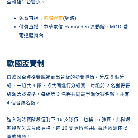
盃轉播平台管道。
免費直播：
熊貓體育
(網路)
付費直播：中華電信 HamiVideo 運動館、MOD 愛
爾達體育台
歐國盃賽制
由歐國盃資格賽脫穎而出晉級的參賽隊伍，分成 6 個分
組，一組共 4 隊，將共同進行分組賽，每組前 2 名獲得晉
級淘汰賽資格，每組第 3 名將共同競爭淘汰賽名額，共有
4 個晉級名額。
進入淘汰賽階段僅剩下 16 支隊伍，也稱 16 強賽，此階段
輸掉就失去晉級資格，這 16 支隊伍將共同競逐歐洲杯冠
軍的殊榮！