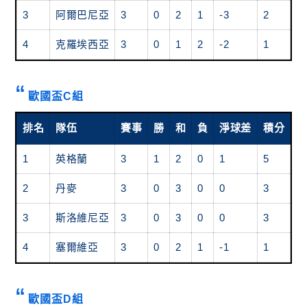
3
阿爾巴尼亞
3
0
2
1
-3
2
4
克羅埃西亞
3
0
1
2
-2
1
歐國盃C組
排名
隊伍
賽事
勝
和
負
淨球差
積分
獲
1
英格蘭
3
1
2
0
1
5
晉
2
丹麥
3
0
3
0
0
3
晉
3
斯洛維尼亞
3
0
3
0
0
3
晉
4
塞爾維亞
3
0
2
1
-1
1
歐國盃D組