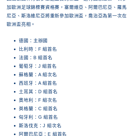
加歐洲足球錦標賽資格賽，塞爾維亞、阿爾巴尼亞、羅馬
尼亞、斯洛維尼亞將重新參加歐洲盃，喬治亞為第一次在
歐洲盃亮相。
德國：主辦國
比利時：F 組首名
法國：B 組首名
葡萄牙：J 組首名
蘇格蘭：A 組次名
西班牙：A 組首名
土耳其：D 組首名
奧地利：F 組次名
英格蘭：C 組首名
匈牙利：G 組首名
斯洛伐克：J 組次名
阿爾巴尼亞：E 組首名