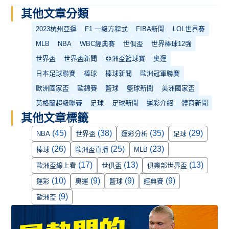
其他文章分類
2023杭州亞運
F1 一級方程式
FIBA新聞
LOL世界賽
MLB
NBA
WBC經典賽
世俱盃
世界棒球12強
世界盃
世界盃新聞
亞洲盃籃球賽
奧運
日本足球聯賽
棒球
棒球新聞
歐洲冠軍聯賽
歐洲國家盃
歐錦賽
籃球
籃球新聞
美洲國家盃
英格蘭超級聯賽
足球
足球新聞
運彩介紹
體育新聞
其他文章標籤
(45)
(38)
(35)
(29)
NBA
世界盃
運彩分析
足球
(26)
(25)
(23)
棒球
歐洲盃直播
MLB
(17)
(13)
(13)
歐洲盃線上看
世俱盃
俱樂部世界盃
(10)
(9)
(9)
(9)
運彩
奧運
籃球
經典賽
(9)
歐洲盃