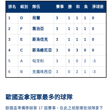
排名
組別
隊伍
賽
事
勝
和
負
淨球差
積
1
D
荷蘭
3
1
1
1
0
4
2
F
喬治亞
3
1
1
1
0
3
3
E
斯洛伐克
3
1
1
1
0
3
4
C
斯洛維尼亞
3
0
3
0
0
3
5
A
匈牙利
3
1
0
2
-3
3
6
B
克羅埃西亞
3
0
2
1
-3
2
歐國盃拿冠軍最多的球隊
歐國盃準備舉辦第 17 屆賽事，在此之前是哪些球隊拿下