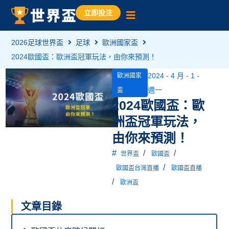
立即投注
2026足球世界盃
足球
歐洲國家盃
2024歐國盃：歐洲盃冠軍玩法，由你來預測！
2024 - 4 月 - 1 -
歐洲國家
週一
盃
2024歐國盃：歐
洲盃冠軍玩法，
由你來預測！
#
/
/
世界盃
歐國盃
/
歐國盃台灣直播
歐國盃直播
/
歐洲盃
文章目錄