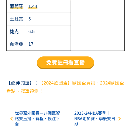
葡萄牙
1.44
土耳其
5
捷克
6.5
喬治亞
17
免費註冊看直播
【延伸閱讀】：
【2024歐國盃】歐國盃資訊、2024歐國盃
看點、冠軍預測！
世界盃外圍賽－非洲區資
2023-24NBA賽季｜
格賽直播、賽程、投注平
NBA附加賽、季後賽日
台
期