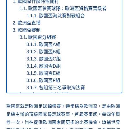
歐國盃什麼時候開打
歐國盃參賽球隊：歐洲盃資格賽晉級者
歐國盃淘汰賽對戰組合
歐洲盃直播
歐國盃賽制
歐國盃分組賽
歐國盃A組
歐國盃B組
歐國盃C組
歐國盃D組
歐國盃E組
歐國盃F組
各組第三名爭取淘汰賽
歐國盃拿冠軍最多的球隊
歐國盃歷史冠軍球隊
歐國盃就是歐洲足球錦標賽，通常稱為歐洲盃，是由歐洲
2024歐國盃開賽前冠軍賠率
足總主辦的頂級國家級足球賽事。首屆賽事起，每四年舉
2024歐國盃開賽前分組第一名賠率
辦一次，旨在提供歐洲國家間更多的比賽機會，填補世界
歐洲盃A組第一名賠率表（已結束）