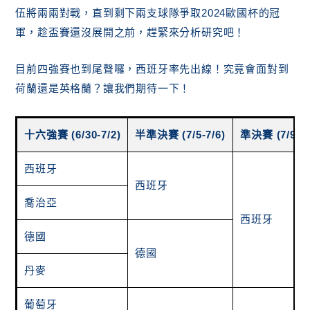
伍將兩兩對戰，直到剩下兩支球隊爭取2024歐國杯的冠
軍，趁盃賽還沒展開之前，趕緊來分析研究吧！
目前四強賽也到尾聲囉，西班牙率先出線！究竟會面對到
荷蘭還是英格蘭？讓我們期待一下！
十六強賽 (6/30-7/2)
半準決賽 (7/5-7/6)
準決賽 (7/9-7/
西班牙
西班牙
喬治亞
西班牙
德國
德國
丹麥
葡萄牙