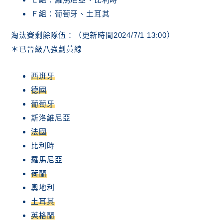
Ｆ組：葡萄牙、土耳其
淘汰賽剩餘隊伍：（更新時間2024/7/1 13:00）
＊已晉級八強劃黃線
西班牙
德國
葡萄牙
斯洛維尼亞
法國
比利時
羅馬尼亞
荷蘭
奧地利
土耳其
英格蘭