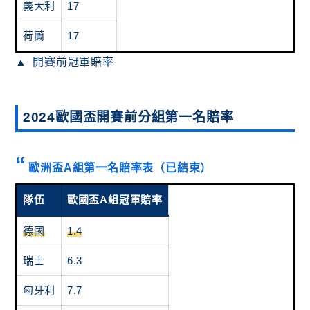
義大利
17
荷蘭
17
開賽前冠軍賠率
2024歐國盃開賽前分組第一名賠率
歐洲盃A組第一名賠率表（已結束）
隊伍
歐國盃A組冠軍賠率
德國
1.4
瑞士
6.3
匈牙利
7.7