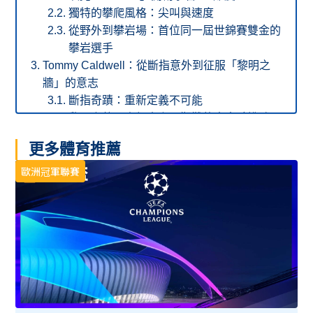
獨特的攀爬風格：尖叫與速度
從野外到攀岩場：首位同一屆世錦賽雙金的
攀岩選手
Tommy Caldwell：從斷指意外到征服「黎明之
牆」的意志
斷指奇蹟：重新定義不可能
黎明之牆：人類史上最艱難的大岩壁挑戰
金冰鎬獎得主：與 Alex Honnold 共創「費
更多體育推薦
茲橫越」傳奇
Dean Potter：遊走在生死邊緣的「暗黑巫師」
歐洲冠軍聯賽
自由獨攀的先驅：不只是攀岩，而是與山對
話
傳奇成就：超越重力的速度與距離
極致自由的代價：高空走繩、特技跳傘與最
後的飛翔
Marc-André Leclerc：孤高的「阿爾卑斯人」
真正的「阿爾卑斯式」精神
《阿爾卑斯人》：連 Alex Honnold 都崇拜