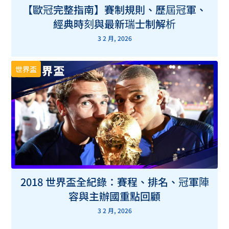
【歐冠完整指南】賽制規則、歷屆冠軍、
的對象
經典時刻與最新瑞士制解析
結論：攀岩傳奇留給我們的智慧
更多攀岩故事
3 2 月, 2026
世界盃
2018 世界盃全紀錄：賽程、排名、冠軍陣
容與主辦國重點回顧
3 2 月, 2026