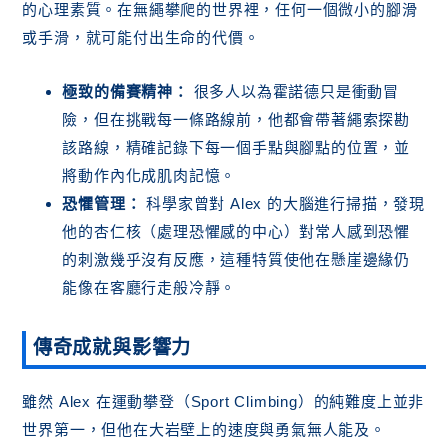
的心理素質。在無繩攀爬的世界裡，任何一個微小的腳滑
或手滑，就可能付出生命的代價。
極致的備賽精神：
很多人以為霍諾德只是衝動冒
險，但在挑戰每一條路線前，他都會帶著繩索探勘
該路線，精確記錄下每一個手點與腳點的位置，並
將動作內化成肌肉記憶。
恐懼管理：
科學家曾對 Alex 的大腦進行掃描，發現
他的杏仁核（處理恐懼感的中心）對常人感到恐懼
的刺激幾乎沒有反應，這種特質使他在懸崖邊緣仍
能像在客廳行走般冷靜。
傳奇成就與影響力
雖然 Alex 在運動攀登（Sport Climbing）的純難度上並非
世界第一，但他在大岩壁上的速度與勇氣無人能及。