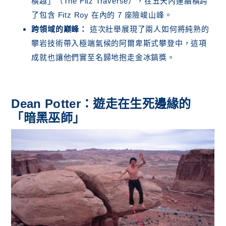
橫越」（The Fitz Traverse），在五天內連續橫跨
了包含 Fitz Roy 在內的 7 座險峻山峰。
跨領域的巔峰：
這次壯舉展現了兩人如何將純熟的
攀岩技術帶入極端氣候的阿爾卑斯式攀登中，這項
成就也讓他們實至名歸地抱走金冰鎬獎。
Dean Potter：遊走在生死邊緣的
「暗黑巫師」