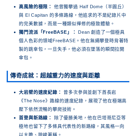
高風險的極限：
他曾獨攀過 Half Dome（半圓丘）
與 El Capitan 的多條路線，他追求的不是紀錄片中
的完美數據，而是一種類似禪修的極致體驗。
獨門流派「FreeBASE」：
Dean 創造了一個極具
個人色彩的領域FreeBASE。他在無繩攀登時背著特
製的跳傘包，一旦失手，他必須在墜落的瞬間拉開
傘包。
傳奇成就：超越重力的速度與距離
大岩壁的速度紀錄：
曾多次參與並創下酋長岩
《The Nose》路線的速度紀錄，展現了他在極端高
壓下依然流暢的攀爬技術。
首登與新路線：
除了優勝美地，他在巴塔哥尼亞等
極地也留下了多條具代表性的新路線，其風格一向
以大膽、險峻著稱。