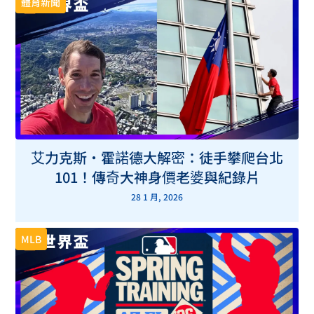
體育新聞
艾力克斯・霍諾德大解密：徒手攀爬台北
101！傳奇大神身價老婆與紀錄片
28 1 月, 2026
MLB