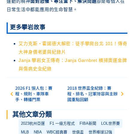
運動的精神
面對恐懼、專注當下、解決問題
卻是每個人在
日常生活中都能應用的生命智慧。
更多攀岩故事
艾力克斯・霍諾德大解密：徒手攀爬台北 101！傳奇
大神身價老婆與紀錄片
Janja 攀岩女王傳奇：Janja Garnbret 橫掃奧運金牌
與傷病史全紀錄
2026 F1 懶人包：賽
2018 世界盃全紀錄：賽
程、規則、車隊車
程、排名、冠軍陣容與主辦
手、轉播門票
國重點回顧
其他文章分類
2023杭州亞運
F1 一級方程式
FIBA新聞
LOL世界賽
MLB
NBA
WBC經典賽
世俱盃
世界棒球12強