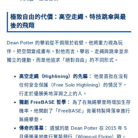
極致自由的代價：高空走繩、特技跳傘與最
後的飛翔
Dean Potter 的攀岩從不侷限於岩壁，他將重力視為玩
伴，把空間當成畫布。對他而言，攀岩、走繩與跳傘並非
獨立的運動，而是他追求「絕對自由」的不同形式。
高空走繩（Highlining）的先驅：
他是首批在沒有
任何安全保護（Free Solo Highlining）的情況下，
行走於優勝美地深淵之上的人。
獨創 FreeBASE 哲學：
為了在無繩攀登時增加生存
機率，他開創了「FreeBASE」背著特製降落傘進行
無繩攀登。
傳奇的落幕：
遺憾的是 Dean Potter 在 2015 年 5
月優勝美地進行翼裝飛行（Wingsuit Flying）時，