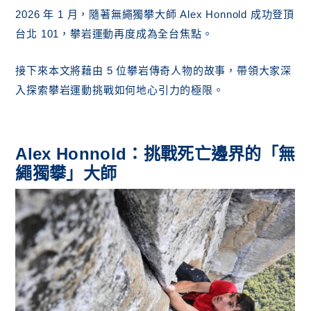
2026 年 1 月，隨著無繩獨攀大師 Alex Honnold 成功登頂
話
台北 101，攀岩運動再度成為全台焦點。
傳奇成就：超越重力的速度與距離
極致自由的代價：高空走繩、特技跳傘與最
後的飛翔
接下來本文將藉由 5 位攀岩傳奇人物的故事，帶領大家深
Marc-André Leclerc：孤高的「阿爾卑斯人」
入探索攀岩運動挑戰如何地心引力的極限。
真正的「阿爾卑斯式」精神
《阿爾卑斯人》：連 Alex Honnold 都崇拜
的對象
Alex Honnold：挑戰死亡邊界的「無
結論：攀岩傳奇留給我們的智慧
繩獨攀」大師
更多攀岩故事