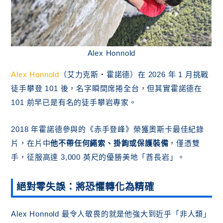
Alex Honnold
Alex Honnold
（艾力克斯・霍諾德）在 2026 年 1 月挑戰
徒手攀登 101 後，名字瞬間席捲全台，但其實霍諾德在
101 前早已是有名的徒手攀岩專家。
2018 年霍諾德參與的《赤手登峰》榮獲奧斯卡最佳紀錄
片，在片中
他不帶任何繩索、掛鉤或保護裝備
，僅憑雙
手，征服高達 3,000 英尺的優勝美地「酋長岩」。
絕對零失誤：將恐懼轉化為精確
Alex Honnold 最令人敬畏的就是他強大到近乎「非人類」