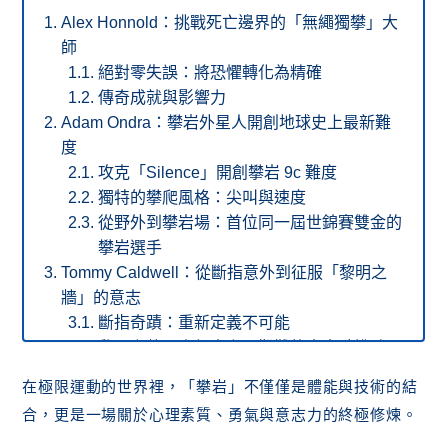
Alex Honnold：挑戰死亡邊界的「無繩獨攀」大
師
絕對零失誤：將恐懼轉化為精確
傳奇成就與影響力
Adam Ondra：攀岩外星人開創地球史上最新難
度
攻克「Silence」開創攀岩 9c 難度
獨特的攀爬風格：尖叫與速度
從野外到攀岩場：首位同一屆世錦賽雙金的
攀岩選手
Tommy Caldwell：從斷指意外到征服「黎明之
牆」的意志
斷指奇蹟：重新定義不可能
黎明之牆：人類史上最艱難的大岩壁挑戰
金冰鎬獎得主：與 Alex Honnold 共創「費
在極限運動的世界裡，「攀岩」不僅僅是體能與技術的結
茲橫越」傳奇
合，更是一場關於心理素質、勇氣與意志力的終極修煉。
Dean Potter：遊走在生死邊緣的「暗黑巫師」
自由獨攀的先驅：不只是攀岩，而是與山對