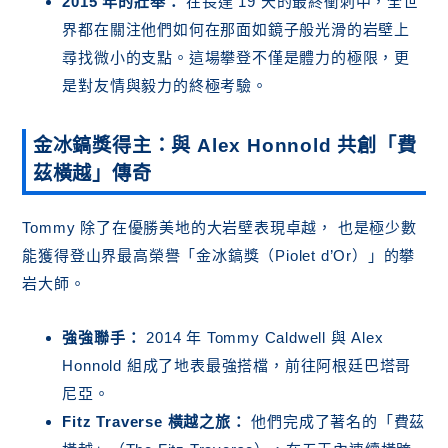
2015 年的壯舉：
在長達 19 天的最終衝刺中，全世
界都在關注他們如何在那面如鏡子般光滑的岩壁上
尋找微小的支點。這場攀登不僅是體力的極限，更
是對友情與毅力的終極考驗。
金冰鎬獎得主：與 Alex Honnold 共創「費
茲橫越」傳奇
Tommy 除了在優勝美地的大岩壁表現卓越， 也是極少數
能獲得登山界最高榮譽「金冰鎬獎（Piolet d’Or）」的攀
岩大師。
強強聯手：
2014 年 Tommy Caldwell 與 Alex
Honnold 組成了地表最強搭檔，前往阿根廷巴塔哥
尼亞。
Fitz Traverse 橫越之旅：
他們完成了著名的「費茲