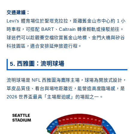
交通建議：
Levi’s 體育場位於聖塔克拉拉，距離舊金山市中心約 1 小
時車程，可搭配 BART、Caltrain 轉乘輕軌或接駁前往。
球迷們可以趁觀賽空檔欣賞舊金山地標、金門大橋與矽谷
科技園區，適合安排延伸旅遊行程。
5. 西雅圖：流明球場
流明球場是 NFL 西雅圖海鷹隊主場，球場為開放式設計，
草皮品質佳、看台與場地距離近，能營造高度臨場感，是
2026 世界盃最具「主場壓迫感」的場館之一。