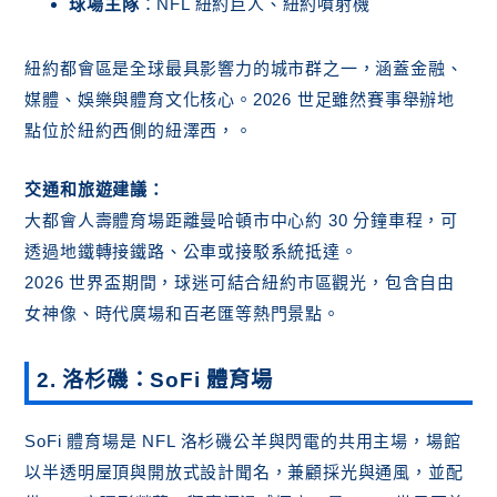
球場主隊
：NFL 紐約巨人、紐約噴射機
紐約都會區是全球最具影響力的城市群之一，涵蓋金融、
媒體、娛樂與體育文化核心。2026 世足雖然賽事舉辦地
點位於紐約西側的紐澤西，。
交通和旅遊建議：
大都會人壽體育場距離曼哈頓市中心約 30 分鐘車程，可
透過地鐵轉接鐵路、公車或接駁系統抵達。
2026 世界盃期間，球迷可結合紐約市區觀光，包含自由
女神像、時代廣場和百老匯等熱門景點。
2. 洛杉磯：SoFi 體育場
SoFi 體育場是 NFL 洛杉磯公羊與閃電的共用主場，場館
以半透明屋頂與開放式設計聞名，兼顧採光與通風，並配