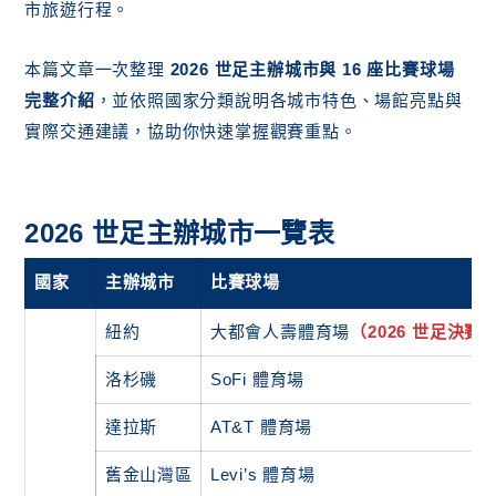
市旅遊行程。
2. 瓜達拉哈拉：亞克朗球場
3. 蒙特雷：BBVA 體育場
結論：2026 世足全面升級，3 國 16 城市一
本篇文章一次整理
2026 世足主辦城市與 16 座比賽球場
起迎接足球盛事
完整介紹
，並依照國家分類說明各城市特色、場館亮點與
實際交通建議，協助你快速掌握觀賽重點。
2026 世足主辦城市一覽表
國家
主辦城市
比賽球場
紐約
大都會人壽體育場
（2026 世足決賽
洛杉磯
SoFi 體育場
達拉斯
AT&T 體育場
舊金山灣區
Levi’s 體育場