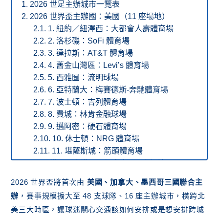
2026 世足主辦城市一覽表
2026 世界盃主辦國：美國（11 座場地）
1. 紐約／紐澤西：大都會人壽體育場
2. 洛杉磯：SoFi 體育場
3. 達拉斯：AT&T 體育場
4. 舊金山灣區：Levi’s 體育場
5. 西雅圖：流明球場
6. 亞特蘭大：梅賽德斯-奔馳體育場
7. 波士頓：吉列體育場
8. 費城：林肯金融球場
9. 邁阿密：硬石體育場
10. 休士頓：NRG 體育場
11. 堪薩斯城：箭頭體育場
2026 世界盃主辦國：加拿大（2 座場地）
1. 多倫多：BMO 球場
2026 世界盃將首次由
美國、加拿大、墨西哥三國聯合主
2. 溫哥華：不列顛哥倫比亞體育場
辦
，賽事規模擴大至 48 支球隊、16 座主辦城市，橫跨北
2026 世界盃主辦國：墨西哥（3 座場地）
美三大時區，讓球迷關心交通該如何安排或是想安排跨城
1. 墨西哥城：阿茲特克體育場