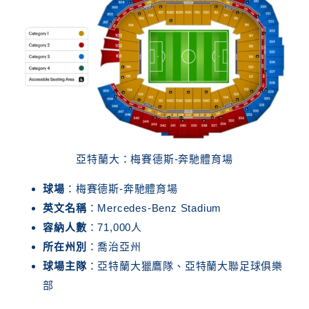
亞特蘭大：梅賽德斯-奔馳體育場
球場
：梅賽德斯-奔馳體育場
英文名稱
：Mercedes-Benz Stadium
容納人數
：71,000人
所在州別
：喬治亞州
球場主隊
：亞特蘭大獵鷹隊、亞特蘭大聯足球俱樂
部