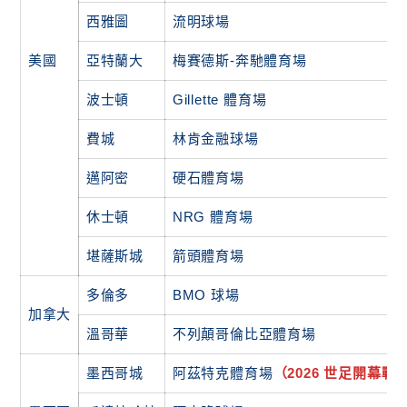
西雅圖
流明球場
美國
亞特蘭大
梅賽德斯-奔馳體育場
波士頓
Gillette 體育場
費城
林肯金融球場
邁阿密
硬石體育場
休士頓
NRG 體育場
堪薩斯城
箭頭體育場
多倫多
BMO 球場
加拿大
溫哥華
不列顛哥倫比亞體育場
墨西哥城
阿茲特克體育場
（2026 世足開幕戰