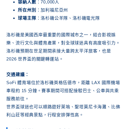
容納人數
：70,000人
所在州別
：加利福尼亞州
球場主隊
：洛杉磯公羊隊、洛杉磯電光隊
洛杉磯是美國西岸最重要的國際城市之一，結合影視娛
樂、流行文化與體育產業，對全球球迷具有高度吸引力。
洛杉磯預期在世足期間承接大量跨太平洋旅客，也是
2026 世界盃的關鍵轉運站。
交通建議：
SoFi 體育場位於洛杉磯英格伍德市，距離 LAX 國際機場
車程約 15 分鐘。賽事期間可搭配接駁巴士、公車與共乘
服務前往。
世界盃球迷也可以順路遊好萊塢、聖塔莫尼卡海灘、比佛
利山莊等經典景點，行程安排彈性高。