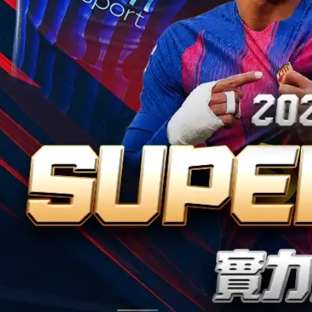
~
【系統公告】易遊電子遊戲館於 08/06 10
將暫停網站服務，如提前完成維護將立
【溫馨提示】尊貴的會員們，您好!若銀
管會的關注，為保障您的銀行帳號安全
期更換其他銀行使用，也可聯繫客服申
以來對平台的支持！
【USDT儲值規則】所產生的手續費由
轉帳時的金額需加上手續費，避免因我
導致無法入點，若有任何問題請隨時聯
【重要通知】財神娛樂採用目前最新GOO
娛樂城之所有資料不被外洩，電腦版可於
樣，手機版可於網址左側查看到『安全鎖
【重要公告】近期有詐騙集團利用財神
服務』，切勿相信任何有心人事說詞及