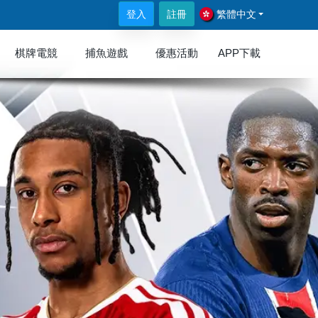
登入
註冊
繁體中文
棋牌電競
捕魚遊戲
優惠活動
APP下載