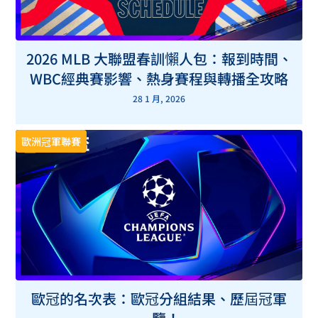
2026 MLB 大聯盟春訓懶人包：報到時間、
WBC經典賽影響、熱身賽程與轉播全攻略
28 1 月, 2026
歐洲冠軍聯賽
歐冠的名次表：歐冠分組結果、歷屆冠軍