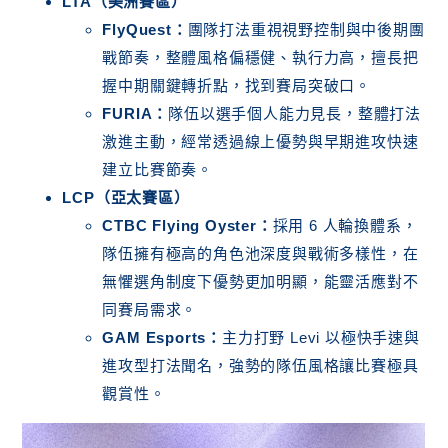
LTA（美洲賽區）
FlyQuest：
團隊打法重視視野控制與中後期團
戰節奏，整體風格偏穩健、執行力高，擅長把
握中期關鍵轉折點，找到賽局突破口。
FURIA：
隊伍以選手個人能力見長，整體打法
激進主動，經常透過線上優勢與早期進攻快速
建立比賽節奏。
LCP（亞太賽區）
CTBC Flying Oyster：
採用 6 人輪換體系，
隊伍擁有極高的角色池深度與戰術多樣性，在
無懼選角制度下優勢更加明顯，能靈活應對不
同賽局需求。
GAM Esports：
主力打野 Levi 以極快手速與
進攻型打法聞名，強勢的隊伍風格讓比賽極具
觀賞性。