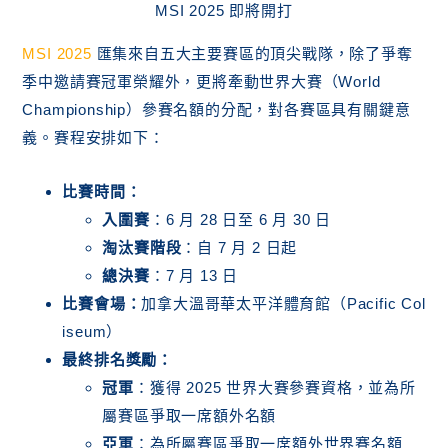
MSI 2025 即將開打
MSI 2025
匯集來自五大主要賽區的頂尖戰隊，除了爭奪
季中邀請賽冠軍榮耀外，更將牽動世界大賽（World
Championship）參賽名額的分配，對各賽區具有關鍵意
義。賽程安排如下：
比賽時間：
入圍賽
：6 月 28 日至 6 月 30 日
淘汰賽階段
：自 7 月 2 日起
總決賽
：7 月 13 日
比賽會場：
加拿大溫哥華太平洋體育館（Pacific Col
iseum）
最終排名獎勵：
冠軍
：獲得 2025 世界大賽參賽資格，並為所
屬賽區爭取一席額外名額
亞軍
：為所屬賽區爭取一席額外世界賽名額