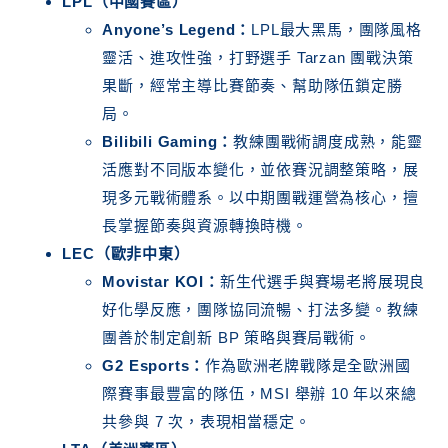
LPL（中國賽區）
Anyone’s Legend：
LPL最大黑馬，團隊風格
靈活、進攻性強，打野選手 Tarzan 團戰決策
果斷，經常主導比賽節奏、幫助隊伍鎖定勝
局。
Bilibili Gaming：
教練團戰術調度成熟，能靈
活應對不同版本變化，並依賽況調整策略，展
現多元戰術體系。以中期團戰運營為核心，擅
長掌握節奏與資源轉換時機。
LEC（歐非中東）
Movistar KOI：
新生代選手與賽場老將展現良
好化學反應，團隊協同流暢、打法多變。教練
團善於制定創新 BP 策略與賽局戰術。
G2 Esports：
作為歐洲老牌戰隊是全歐洲國
際賽事最豐富的隊伍，MSI 舉辦 10 年以來總
共參與 7 次，表現相當穩定。