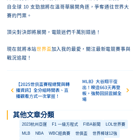
自全球 10 支勁旅將在溫哥華展開角逐，爭奪通往世界大
賽的門票。
頂尖對決即將展開，電競迷們千萬別錯過！
現在就將本站
世界盃
加入我的最愛，關注最新電競賽事與
戰況追蹤！
MLB》大谷翔平復
【2025世俱盃賽程總覽與轉
出！暌違663天再登
播資訊】全分組時間表、直
板，強勢回歸震撼全
播觀看方式一次掌握！
場
其他文章分類
2023杭州亞運
F1 一級方程式
FIBA新聞
LOL世界賽
MLB
NBA
WBC經典賽
世俱盃
世界棒球12強