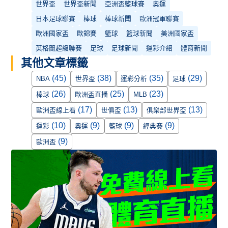
世界盃
世界盃新聞
亞洲盃籃球賽
奧運
日本足球聯賽
棒球
棒球新聞
歐洲冠軍聯賽
歐洲國家盃
歐錦賽
籃球
籃球新聞
美洲國家盃
英格蘭超級聯賽
足球
足球新聞
運彩介紹
體育新聞
其他文章標籤
(45)
(38)
(35)
(29)
NBA
世界盃
運彩分析
足球
(26)
(25)
(23)
棒球
歐洲盃直播
MLB
(17)
(13)
(13)
歐洲盃線上看
世俱盃
俱樂部世界盃
(10)
(9)
(9)
(9)
運彩
奧運
籃球
經典賽
(9)
歐洲盃