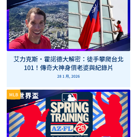
艾力克斯・霍諾德大解密：徒手攀爬台北
101！傳奇大神身價老婆與紀錄片
28 1 月, 2026
MLB