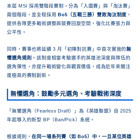
本屆 MSI 採用雙階段賽制，分為「入圍賽」與「淘汰賽」
兩個階段，並全程採用
Bo5（五戰三勝）雙敗淘汰制度
，
提供各隊更多戰術調整與競賽回旋空間，強化比賽張力與
公平性。
同時，賽事也將延續 3 月「初陣對抗賽」中首次實施的
無
懼選角規則
。該制度相當考驗選手的英雄池深度與隊伍的
選角彈性，亦提升戰術變化與觀賞價值，成為近年來關注
度極高的賽制創新。
無懼選角：鼓勵多元選角、考驗戰術深度
「無懼選角（Fearless Draft）」為《英雄聯盟》自 2025
年起導入的新型 BP（Ban/Pick）系統。
根據規則，
在同一場系列賽（如 Bo5）中，一旦某位英雄