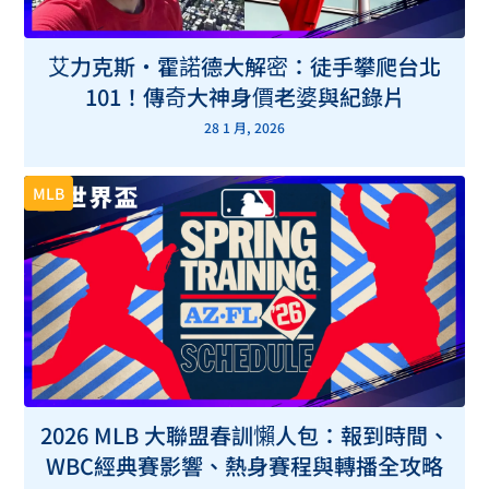
艾力克斯・霍諾德大解密：徒手攀爬台北
101！傳奇大神身價老婆與紀錄片
28 1 月, 2026
MLB
2026 MLB 大聯盟春訓懶人包：報到時間、
WBC經典賽影響、熱身賽程與轉播全攻略