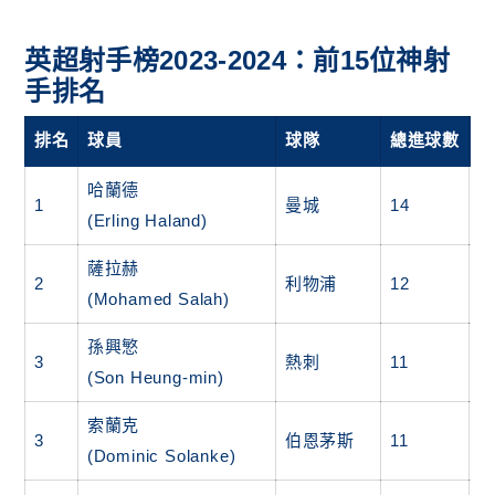
英超射手榜2023-2024：前15位神射
手排名
排名
球員
球隊
總進球數
哈蘭德
1
曼城
14
4
(Erling Haland)
薩拉赫
2
利物浦
12
7
(Mohamed Salah)
孫興慜
3
熱刺
11
4
(Son Heung-min)
索蘭克
3
伯恩茅斯
11
1
(Dominic Solanke)