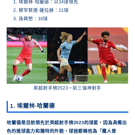
埃爾林·哈蘭德：以14球領先
穆罕默德·薩拉赫：11球
孫興慜：10球
英超射手榜2023－前三強神射手
1. 埃爾林·哈蘭德
哈蘭德是目前領先於英超射手榜2023的球星，因為具備出
色的進球能力和獨特的外貌，球迷都稱他為「魔人普