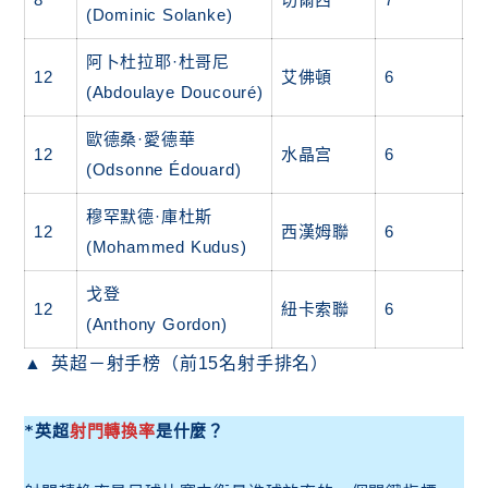
(Dominic Solanke)
阿卜杜拉耶·杜哥尼
12
艾佛頓
6
0
(Abdoulaye Doucouré)
歐德桑·愛德華
12
水晶宫
6
0
(Odsonne Édouard)
穆罕默德·庫杜斯
12
西漢姆聯
6
1
(Mohammed Kudus)
戈登
12
紐卡索聯
6
4
(Anthony Gordon)
英超－射手榜（前15名射手排名）
*英超
射門轉換率
是什麼？