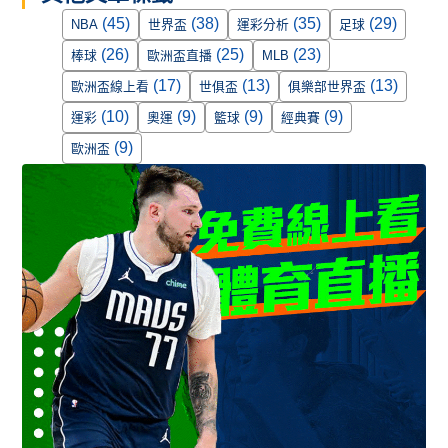
(45)
(38)
(35)
(29)
NBA
世界盃
運彩分析
足球
(26)
(25)
(23)
棒球
歐洲盃直播
MLB
(17)
(13)
(13)
歐洲盃線上看
世俱盃
俱樂部世界盃
(10)
(9)
(9)
(9)
運彩
奧運
籃球
經典賽
(9)
歐洲盃