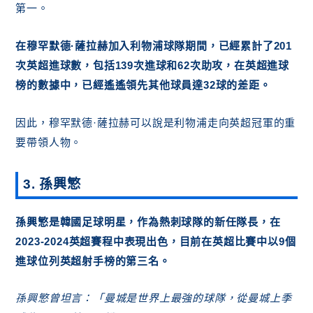
第一。
在穆罕默德·薩拉赫加入利物浦球隊期間，已經累計了201
次英超進球數，包括139次進球和62次助攻，在英超進球
榜的數據中，已經遙遙領先其他球員達32球的差距。
因此，穆罕默德·薩拉赫可以說是利物浦走向英超冠軍的重
要帶領人物。
3. 孫興慜
孫興慜是韓國足球明星，作為熱刺球隊的新任隊長，在
2023-2024英超賽程中表現出色，目前在英超比賽中以9個
進球位列英超射手榜的第三名。
孫興慜曾坦言：「曼城是世界上最強的球隊，從曼城上季