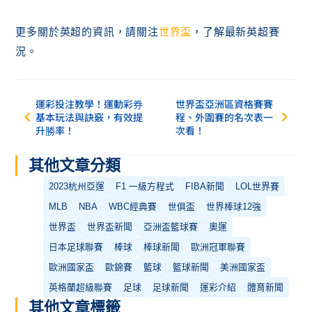
更多關於英超的資訊，請關注
世界盃
，了解最新英超賽
況。
運彩投注教學！運動彩券
世界盃亞洲區資格賽賽
基本玩法與訣竅，有效提
程、外圍賽的名次表一
升勝率！
次看！
其他文章分類
2023杭州亞運
F1 一級方程式
FIBA新聞
LOL世界賽
MLB
NBA
WBC經典賽
世俱盃
世界棒球12強
世界盃
世界盃新聞
亞洲盃籃球賽
奧運
日本足球聯賽
棒球
棒球新聞
歐洲冠軍聯賽
歐洲國家盃
歐錦賽
籃球
籃球新聞
美洲國家盃
英格蘭超級聯賽
足球
足球新聞
運彩介紹
體育新聞
其他文章標籤