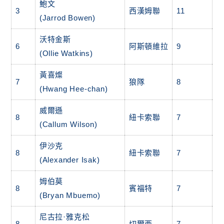
鮑文
3
西漢姆聯
11
1
(Jarrod Bowen)
沃特金斯
6
阿斯頓維拉
9
6
(Ollie Watkins)
黃喜燦
7
狼隊
8
2
(Hwang Hee-chan)
威爾遜
8
紐卡索聯
7
0
(Callum Wilson)
伊沙克
8
紐卡索聯
7
0
(Alexander Isak)
姆伯莫
8
賓福特
7
2
(Bryan Mbuemo)
尼古拉·雅克松
8
切爾西
7
1