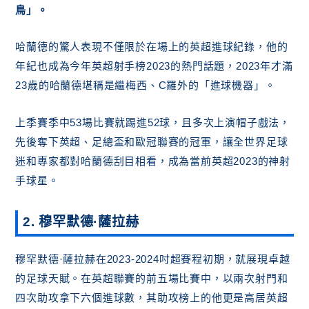
鳥」。
哈蘭德的驚人表現不僅限於在場上的英超進球紀錄，他的
年紀也成為今年英超射手榜2023的熱門話題，2023年才滿
23歲的哈蘭德堪稱是繼梅西、C羅外的「進球機器」。
上季賽季中53場比賽就踢進52球，且多次上演帽子戲法，
先後奪下英超、足總盃和歐冠聯賽的冠軍，讓全世界足球
迷和專家都對哈蘭德刮目相看，成為當前英超2023的神射
手球星。
2.
穆罕默德·薩拉赫
穆罕默德·薩拉赫在2023-2024吋超賽程初期，就展現卓越
的足球天賦。在英超聯賽的前五場比賽中，以兩次射門和
四次助攻拿下六個進球數，其助攻榜上的他更是高居英超