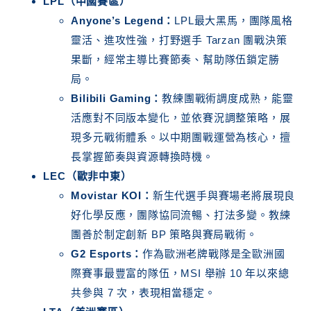
LPL（中國賽區）
Anyone’s Legend：
LPL最大黑馬，團隊風格
靈活、進攻性強，打野選手 Tarzan 團戰決策
果斷，經常主導比賽節奏、幫助隊伍鎖定勝
局。
Bilibili Gaming：
教練團戰術調度成熟，能靈
活應對不同版本變化，並依賽況調整策略，展
現多元戰術體系。以中期團戰運營為核心，擅
長掌握節奏與資源轉換時機。
LEC（歐非中東）
Movistar KOI：
新生代選手與賽場老將展現良
好化學反應，團隊協同流暢、打法多變。教練
團善於制定創新 BP 策略與賽局戰術。
G2 Esports：
作為歐洲老牌戰隊是全歐洲國
際賽事最豐富的隊伍，MSI 舉辦 10 年以來總
共參與 7 次，表現相當穩定。