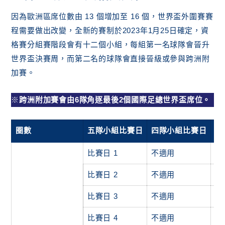
因為歐洲區席位數由 13 個增加至 16 個，世界盃外圍賽賽
程需要做出改變，全新的賽制於2023年1月25日確定，資
格賽分組賽階段會有十二個小組，每組第一名球隊會晉升
世界盃決賽周，而第二名的球隊會直接晉級或參與跨洲附
加賽。
※
跨洲附加賽會由6隊角逐最後2個國際足總世界盃席位。
圈數
五隊小組比賽日
四隊小組比賽日
比
比賽日 1
不適用
20
比賽日 2
不適用
20
比賽日 3
不適用
20
比賽日 4
不適用
20