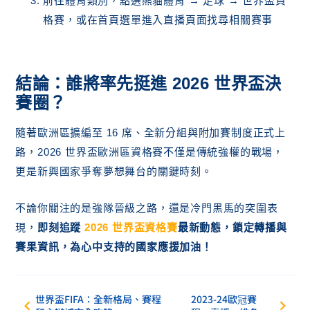
前往體育類別，點選熊貓體育 → 足球 → 世界盃資
格賽，或在首頁選單進入直播頁面找尋相關賽事
結論：誰將率先挺進 2026 世界盃決
賽圈？
隨著歐洲區擴編至 16 席、全新分組與附加賽制度正式上
路，2026 世界盃歐洲區資格賽不僅是傳統強權的戰場，
更是新興國家爭奪夢想舞台的關鍵時刻。
不論你關注的是強隊晉級之路，還是冷門黑馬的突圍表
現，
即刻追蹤
2026 世界盃資格賽
最新動態，鎖定轉播與
賽果資訊，為心中支持的國家應援加油！
世界盃FIFA：全新格局、賽程
2023-24歐冠賽