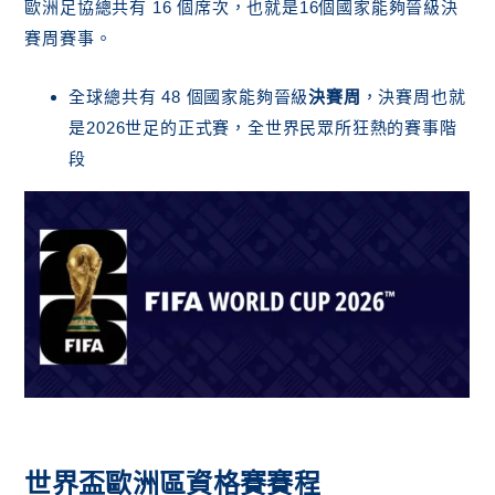
歐洲足協總共有 16 個席次，也就是16個國家能夠晉級決
2026世足資格賽其他賽區
賽周賽事。
如何線上投注世界盃與觀看世界盃歐洲區資格賽
直播
結論：誰將率先挺進 2026 世界盃決賽圈？
全球總共有 48 個國家能夠晉級
決賽周
，決賽周也就
是2026世足的正式賽，全世界民眾所狂熱的賽事階
段
世界盃歐洲區資格賽賽程