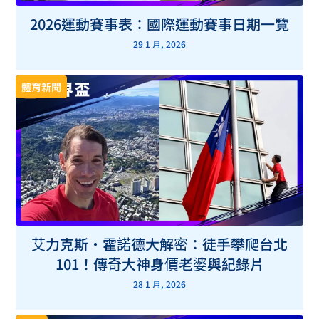
2026運動賽事表：國際運動賽事日期一覽
29 1 月, 2026
體育新聞
艾力克斯・霍諾德大解密：徒手攀爬台北
101！傳奇大神身價老婆與紀錄片
28 1 月, 2026