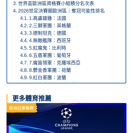
世界盃歐洲區資格賽小組積分名次表
2026世足決賽圈歐洲區｜奪冠可能性排名
1.高盧雄雞：法國
2.三獅軍團：英格蘭
3.德制坦克：德國
4.無敵艦隊：西班牙
5.紅魔鬼：比利時
6.五盾軍團：葡萄牙
7.魔笛領軍：克羅埃西亞
8.鬱金香軍團：荷蘭
9.紅白軍團：波蘭
10.白鷹軍團：塞爾維亞
11.曲奇軍團：丹麥
更多體育推薦
12.軍刀十字軍團：瑞士
13.紅龍軍團：威爾斯
歐洲冠軍聯賽
14.黃藍軍團：烏克蘭
2026世足資格賽其他賽區
如何線上投注世界盃與觀看世界盃歐洲區資格賽