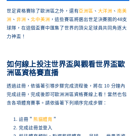
世足資格賽除了歐洲區之外，還有
亞洲區
、
大洋洲
、
南美
洲
、
非洲
、
北中美洲
，這些賽區將選出世足決賽圈的48支
球隊，在這個盃賽中匯集了世界的頂尖足球員共同角逐大
力神盃！
如何線上投注世界盃與觀看世界盃歐
洲區資格賽直播
透過註冊，依循著引導步驟完成流程後，將在 10 分鐘內
完成註冊，完成後即可歐洲洲區資格賽線上看！當然也包
含各項體育賽事。請依循著下列順序完成步驟：
註冊＂
熊貓體育
＂
完成註冊並登入