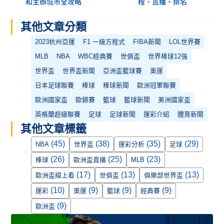
和主辦城市全攻略
程、直播、排名
其他文章分類
2023杭州亞運
F1 一級方程式
FIBA新聞
LOL世界賽
MLB
NBA
WBC經典賽
世俱盃
世界棒球12強
世界盃
世界盃新聞
亞洲盃籃球賽
奧運
日本足球聯賽
棒球
棒球新聞
歐洲冠軍聯賽
歐洲國家盃
歐錦賽
籃球
籃球新聞
美洲國家盃
英格蘭超級聯賽
足球
足球新聞
運彩介紹
體育新聞
其他文章標籤
(45)
(38)
(35)
(29)
NBA
世界盃
運彩分析
足球
(26)
(25)
(23)
棒球
歐洲盃直播
MLB
(17)
(13)
(13)
歐洲盃線上看
世俱盃
俱樂部世界盃
(10)
(9)
(9)
(9)
運彩
奧運
籃球
經典賽
(9)
歐洲盃