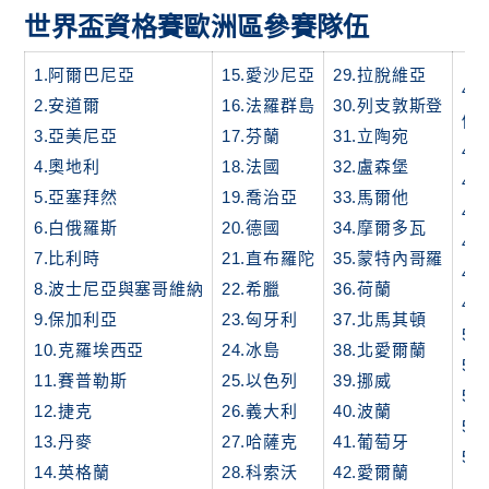
世界盃資格賽歐洲區參賽隊伍
1.阿爾巴尼亞
15.愛沙尼亞
29.拉脫維亞
43
2.安道爾
16.法羅群島
30.列支敦斯登
俄
3.亞美尼亞
17.芬蘭
31.立陶宛
44
4.奧地利
18.法國
32.盧森堡
45
5.亞塞拜然
19.喬治亞
33.馬爾他
46
6.白俄羅斯
20.德國
34.摩爾多瓦
47
7.比利時
21.直布羅陀
35.蒙特內哥羅
4
8.波士尼亞與塞哥維納
22.希臘
36.荷蘭
49
9.保加利亞
23.匈牙利
37.北馬其頓
50
10.克羅埃西亞
24.冰島
38.北愛爾蘭
51
11.賽普勒斯
25.以色列
39.挪威
52
12.捷克
26.義大利
40.波蘭
53
13.丹麥
27.哈薩克
41.葡萄牙
54
14.英格蘭
28.科索沃
42.愛爾蘭