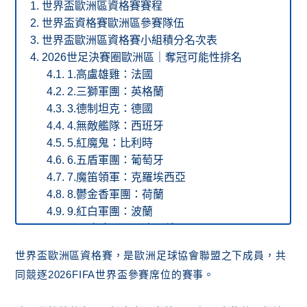
世界盃歐洲區資格賽賽程
世界盃資格賽歐洲區參賽隊伍
世界盃歐洲區資格賽小組積分名次表
2026世足決賽圈歐洲區｜奪冠可能性排名
1.高盧雄雞：法國
2.三獅軍團：英格蘭
3.德制坦克：德國
4.無敵艦隊：西班牙
5.紅魔鬼：比利時
6.五盾軍團：葡萄牙
7.魔笛領軍：克羅埃西亞
8.鬱金香軍團：荷蘭
9.紅白軍團：波蘭
10.白鷹軍團：塞爾維亞
11.曲奇軍團：丹麥
世界盃歐洲區資格賽，是歐洲足球協會聯盟之下成員，共
12.軍刀十字軍團：瑞士
同競逐2026FIFA世界盃參賽席位的賽事。
13.紅龍軍團：威爾斯
14.黃藍軍團：烏克蘭