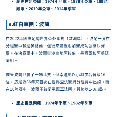
歷史世足榮耀：1974年亞軍、1978年亞軍、1998年
殿軍、2010年亞軍、2014年季軍
9.紅白軍團：波蘭
在2022年國際足總世界盃外圍賽（歐洲區），波蘭一度在
分組賽中輸給英格蘭，但後來通過附加賽成功晉級決賽
周。在決賽周中，波蘭與沙烏地阿拉伯、墨西哥和阿根廷
同組。
儘管波蘭只贏了一場比賽，但幸運地以小組次名晉級16
強，這是近36年來首次在世界盃決賽周分組賽中出線。而
在16強賽中，波蘭不敵衛冕冠軍法國，最終以1-3出局。
歷史世足榮耀：1974年季軍、1982年季軍