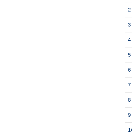
2
3
4
5
6
7
8
9
1