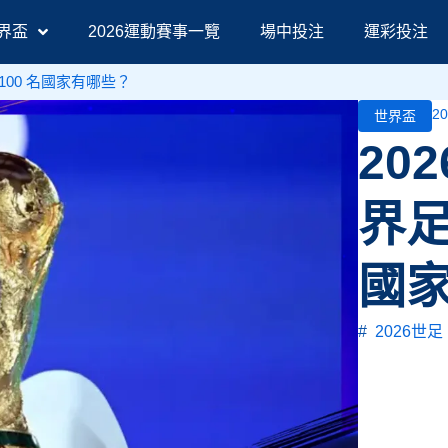
界盃
2026運動賽事一覽
場中投注
運彩投注
 100 名國家有哪些？
20
世界盃
20
界足
國
#
2026世足