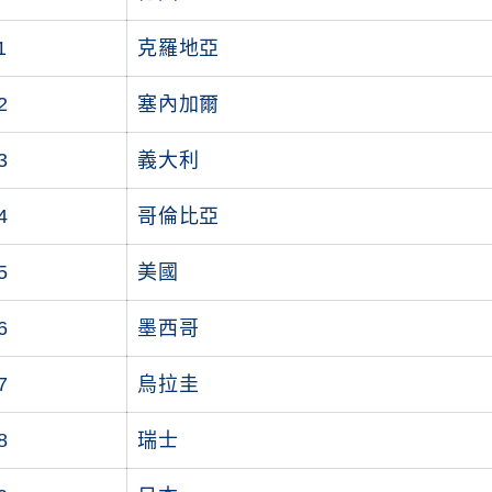
1
克羅地亞
2
塞內加爾
3
義大利
4
哥倫比亞
5
美國
6
墨西哥
7
烏拉圭
8
瑞士