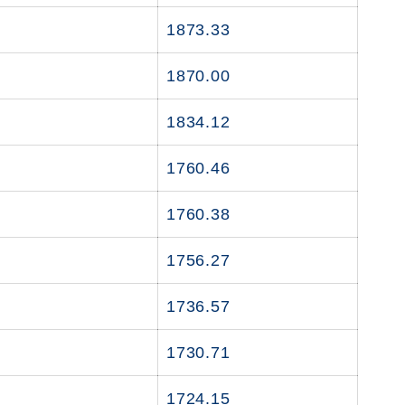
1873.33
1870.00
1834.12
1760.46
1760.38
1756.27
1736.57
1730.71
1724.15