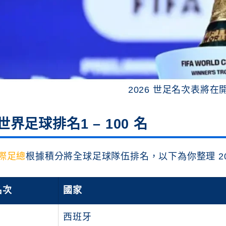
2026 世足名次表將
世界足球排名1 – 100 名
際足總
根據積分將全球足球隊伍排名，以下為你整理 20
名次
國家
西班牙