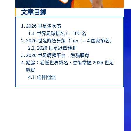
文章目錄
2026 世足名次表
世界足球排名1 – 100 名
2026 世足隊伍分級（Tier 1 – 4 國家排名）
2026 世足冠軍預測
2026 世足轉播平台：熊貓體育
結論：看懂世界排名，更能掌握 2026 世足
戰局
延伸閱讀