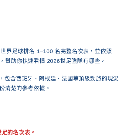
理世界足球排名 1–100 名完整名次表，並依照
，幫助你快速看懂 2026世足強隊有哪些。
，包含西班牙、阿根廷、法國等頂級勁旅的現況
份清楚的參考依據。
 世足的名次表。