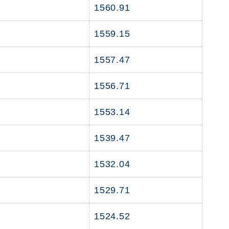
1560.91
1559.15
1557.47
1556.71
1553.14
1539.47
1532.04
1529.71
1524.52