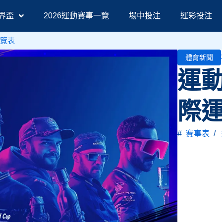
界盃
2026運動賽事一覽
場中投注
運彩投注
一覽表
體育新聞
運動
際
#
賽事表
/