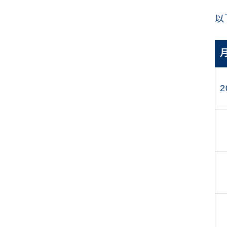
2025網球國際運動賽事
以
2025體育賽事直播、免費轉播線上看
持續關注世界盃，帶您看更多運動賽事快訊
2