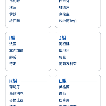
比利時
西班牙
埃及
維德角
伊朗
烏拉圭
紐西蘭
沙地阿拉伯
I組
J組
法國
阿根廷
塞內加爾
奧地利
挪威
約旦
待定
阿爾及利亞
K組
L組
葡萄牙
英格蘭
烏茲別克
迦納
哥倫比亞
巴拿馬