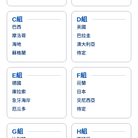
C組
D組
巴西
美國
摩洛哥
巴拉圭
海地
澳大利亞
蘇格蘭
待定
E組
F組
德國
荷蘭
庫拉索
日本
象牙海岸
突尼西亞
厄瓜多
待定
G組
H組