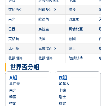
突尼西亞
阿爾及利亞
埃及
象
南非
維德角
巴拿馬
海
巴西
烏拉圭
哥倫比亞
厄
英格蘭
法國
德國
西
比利時
克羅埃西亞
瑞士
奧
敬請期待
敬請期待
敬請期待
敬
世界盃分組
A組
B組
墨西哥
加拿大
南非
卡達
韓國
瑞士
待定
待定