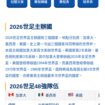
相關文章
賽程轉播
賽程表
賠率表
2026世足主辦國
2026世足世界盃主辦國有三個國家，地點分別是：加拿大、
墨西哥、美國，史上第一次由三個國家共同舉辦的世界杯。
本屆主辦國加拿大是首次承辦世界盃，美國是第2次承辦，墨
西哥則是第3次承辦。其中加拿大曾舉辦過2015年女足世界
盃，美國曾經舉辦過1994年世界盃，而墨西哥曾經舉辦過
1970年世界盃、1986年世界盃，屆時將成為首個主辦3次世界
盃的國家，亦將會是主辦過最多次世界盃的國家。
2026世足48強隊伍
加拿大
墨西哥
美國
日
伊朗
沙烏地阿拉伯
卡達
烏