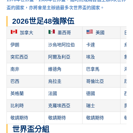
突尼西亞
阿爾及利亞
埃及
象
南非
維德角
巴拿馬
海
巴西
烏拉圭
哥倫比亞
厄
英格蘭
法國
德國
西
比利時
克羅埃西亞
瑞士
奧
敬請期待
敬請期待
敬請期待
敬
世界盃分組
A組
B組
墨西哥
加拿大
南非
卡達
韓國
瑞士
待定
待定