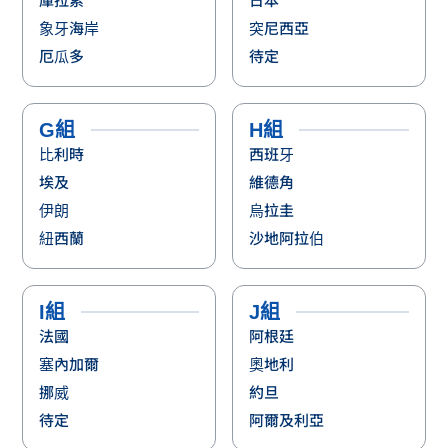
比利時
西班牙
埃及
維德角
伊朗
烏拉圭
紐西蘭
沙地阿拉伯
I組
J組
法國
阿根廷
塞內加爾
奧地利
挪威
約旦
待定
阿爾及利亞
K組
L組
葡萄牙
英格蘭
烏茲別克
迦納
哥倫比亞
巴拿馬