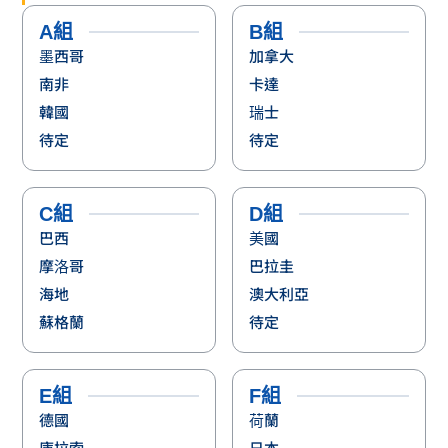
C組
D組
巴西
美國
摩洛哥
巴拉圭
海地
澳大利亞
蘇格蘭
待定
E組
F組
德國
荷蘭
庫拉索
日本
象牙海岸
突尼西亞
厄瓜多
待定
G組
H組