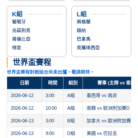
待定
克羅埃西亞
世界盃賽程
世界盃賽程對戰組合尚未出爐，敬請期待。
日期
時間
組別
賽事 (主隊 vs 客隊)
2026-06-12
3:00
A組
墨西哥 vs 南非
2026-06-12
10:00
A組
南韓 vs 歐洲附加賽D
2026-06-13
3:00
B組
加拿大 vs 歐洲附加賽A
2026-06-13
9:00
D組
美國 vs 巴拉圭
2026-06-13
12:00
D組
澳洲 vs 歐洲附加賽C
2026-06-14
3:00
B組
卡達 vs 瑞士
2026-06-14
6:00
C組
巴西 vs 摩洛哥
2026-06-14
9:00
C組
海地 vs 蘇格蘭