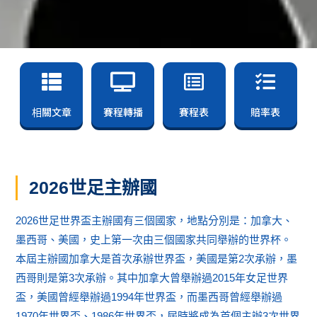
相關文章
賽程轉播
賽程表
賠率表
2026世足主辦國
2026世足世界盃主辦國有三個國家，地點分別是：加拿大、
墨西哥、美國，史上第一次由三個國家共同舉辦的世界杯。
本屆主辦國加拿大是首次承辦世界盃，美國是第2次承辦，墨
西哥則是第3次承辦。其中加拿大曾舉辦過2015年女足世界
盃，美國曾經舉辦過1994年世界盃，而墨西哥曾經舉辦過
1970年世界盃、1986年世界盃，屆時將成為首個主辦3次世界
盃的國家，亦將會是主辦過最多次世界盃的國家。
2026世足48強隊伍
加拿大
墨西哥
美國
日
伊朗
沙烏地阿拉伯
卡達
烏