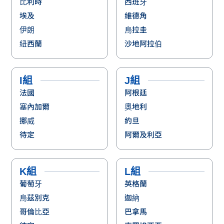
比利時
西班牙
埃及
維德角
伊朗
烏拉圭
紐西蘭
沙地阿拉伯
I組
J組
法國
阿根廷
塞內加爾
奧地利
挪威
約旦
待定
阿爾及利亞
K組
L組
葡萄牙
英格蘭
烏茲別克
迦納
哥倫比亞
巴拿馬