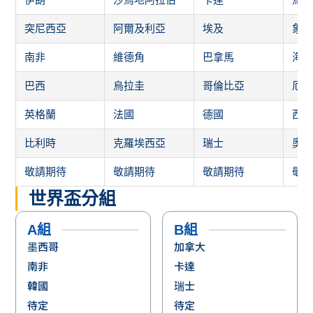
突尼西亞
阿爾及利亞
埃及
象
南非
維德角
巴拿馬
海
巴西
烏拉圭
哥倫比亞
厄
英格蘭
法國
德國
西
比利時
克羅埃西亞
瑞士
奧
敬請期待
敬請期待
敬請期待
敬
世界盃分組
A組
B組
墨西哥
加拿大
南非
卡達
韓國
瑞士
待定
待定