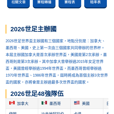
相關文章
賽程轉播
賽程表
賠率表
2026世足主辦國
2026世足世界盃主辦國有三個國家，地點分別是：加拿大、
墨西哥、美國，史上第一次由三個國家共同舉辦的世界杯。
本屆主辦國加拿大是首次承辦世界盃，美國是第2次承辦，墨
西哥則是第3次承辦。其中加拿大曾舉辦過2015年女足世界
盃，美國曾經舉辦過1994年世界盃，而墨西哥曾經舉辦過
1970年世界盃、1986年世界盃，屆時將成為首個主辦3次世界
盃的國家，亦將會是主辦過最多次世界盃的國家。
2026世足48強隊伍
加拿大
墨西哥
美國
日
伊朗
沙烏地阿拉伯
卡達
烏