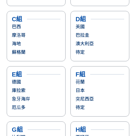
C組
D組
巴西
美國
摩洛哥
巴拉圭
海地
澳大利亞
蘇格蘭
待定
E組
F組
德國
荷蘭
庫拉索
日本
象牙海岸
突尼西亞
厄瓜多
待定
G組
H組