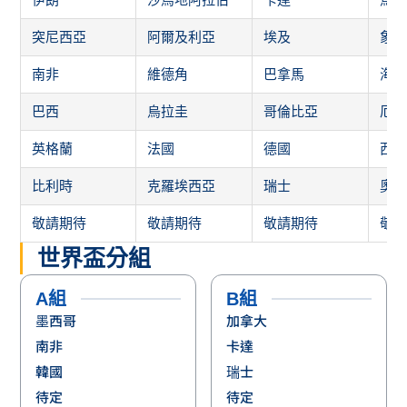
突尼西亞
阿爾及利亞
埃及
象
南非
維德角
巴拿馬
海
巴西
烏拉圭
哥倫比亞
厄
英格蘭
法國
德國
西
比利時
克羅埃西亞
瑞士
奧
敬請期待
敬請期待
敬請期待
敬
世界盃分組
A組
B組
墨西哥
加拿大
南非
卡達
韓國
瑞士
待定
待定