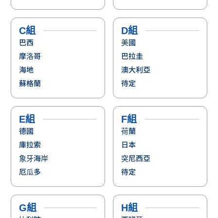
C組
D組
巴西
美國
摩洛哥
巴拉圭
海地
澳大利亞
蘇格蘭
待定
E組
F組
德國
荷蘭
庫拉索
日本
象牙海岸
突尼西亞
厄瓜多
待定
G組
H組