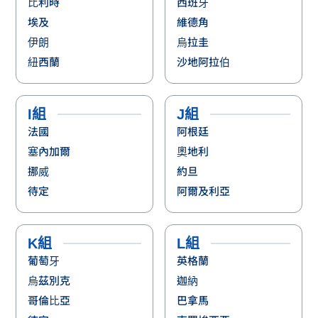
比利時
西班牙
埃及
維德角
伊朗
烏拉圭
紐西蘭
沙地阿拉伯
I組
J組
法國
阿根廷
塞內加爾
奧地利
挪威
約旦
待定
阿爾及利亞
K組
L組
葡萄牙
英格蘭
烏茲別克
迦納
哥倫比亞
巴拿馬