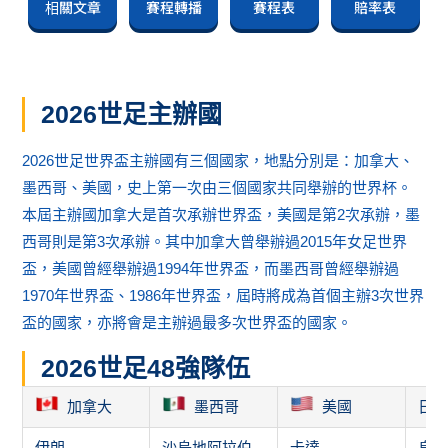
相關文章
賽程轉播
賽程表
賠率表
2026世足主辦國
2026世足世界盃主辦國有三個國家，地點分別是：加拿大、
墨西哥、美國，史上第一次由三個國家共同舉辦的世界杯。
本屆主辦國加拿大是首次承辦世界盃，美國是第2次承辦，墨
西哥則是第3次承辦。其中加拿大曾舉辦過2015年女足世界
盃，美國曾經舉辦過1994年世界盃，而墨西哥曾經舉辦過
1970年世界盃、1986年世界盃，屆時將成為首個主辦3次世界
盃的國家，亦將會是主辦過最多次世界盃的國家。
2026世足48強隊伍
加拿大
墨西哥
美國
日
伊朗
沙烏地阿拉伯
卡達
烏