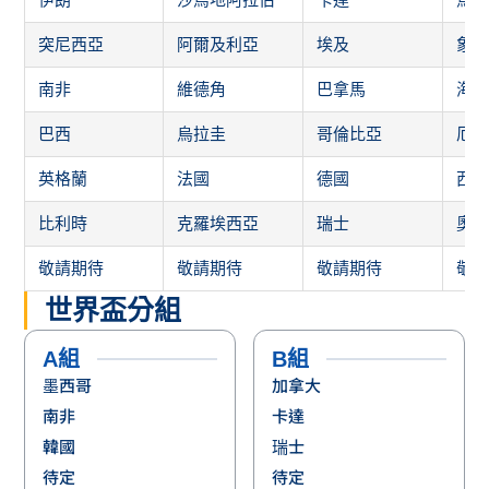
突尼西亞
阿爾及利亞
埃及
象
南非
維德角
巴拿馬
海
巴西
烏拉圭
哥倫比亞
厄
英格蘭
法國
德國
西
比利時
克羅埃西亞
瑞士
奧
敬請期待
敬請期待
敬請期待
敬
世界盃分組
A組
B組
墨西哥
加拿大
南非
卡達
韓國
瑞士
待定
待定