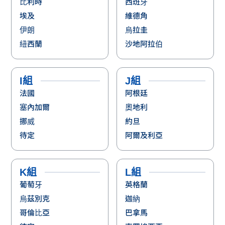
比利時
西班牙
埃及
維德角
伊朗
烏拉圭
紐西蘭
沙地阿拉伯
I組
J組
法國
阿根廷
塞內加爾
奧地利
挪威
約旦
待定
阿爾及利亞
K組
L組
葡萄牙
英格蘭
烏茲別克
迦納
哥倫比亞
巴拿馬