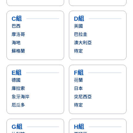
C組
D組
巴西
美國
摩洛哥
巴拉圭
海地
澳大利亞
蘇格蘭
待定
E組
F組
德國
荷蘭
庫拉索
日本
象牙海岸
突尼西亞
厄瓜多
待定
G組
H組