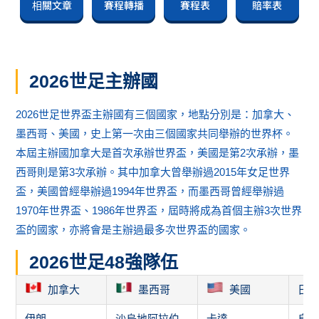
相關文章
賽程轉播
賽程表
賠率表
2026世足主辦國
2026世足世界盃主辦國有三個國家，地點分別是：加拿大、
墨西哥、美國，史上第一次由三個國家共同舉辦的世界杯。
本屆主辦國加拿大是首次承辦世界盃，美國是第2次承辦，墨
西哥則是第3次承辦。其中加拿大曾舉辦過2015年女足世界
盃，美國曾經舉辦過1994年世界盃，而墨西哥曾經舉辦過
1970年世界盃、1986年世界盃，屆時將成為首個主辦3次世界
盃的國家，亦將會是主辦過最多次世界盃的國家。
2026世足48強隊伍
加拿大
墨西哥
美國
日
伊朗
沙烏地阿拉伯
卡達
烏