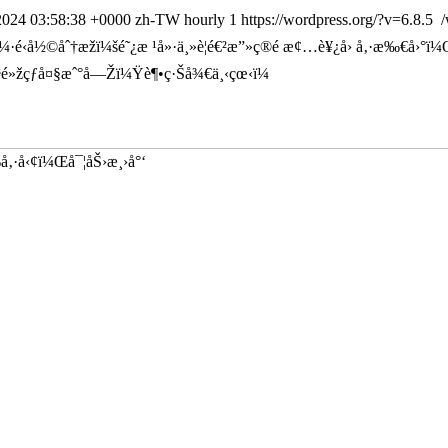
2024 03:58:38 +0000
zh-TW
hourly
1
https://wordpress.org/?v=6.8.5
/
¼·é‹å½©åˆ†æžï¼šé˜¿æ ¹å»·ä¸»è¦é€²æ”»ç®­é ­æ¢…è¥¿å› å‚·æ‰€å›°
³é»žçƒå¤§æˆ°å—Žï¼Ÿè¶•ç·Šå¾€ä¸‹çœ‹ï¼