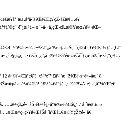
€æ­¥å°‹æ±‚å°å‹ï¼Œã€ŒçƒçŽ‹ã€æ¢…è¥
¼Œå°‡åˆ©ç”¨é˜¿æ ¹å»·æ”»å‹¢ä¸çŒ›çš„æ©Ÿæœƒå¼·åŒ–
ï¼Œé€™ä½åœ‹éš›ç±³è˜­å°„æ‰‹è‡³ä»Šç´¯ç© 4 çƒï¼Œä½†å¦ä¸€å°
¤§çš„ç­–ç•¥éžå¸¸ç°¡å–®ï¼Œåªéœ€åš´å¯†çœ‹å®ˆå‹žå¡”ç¾…
‡³ 12 å¤©ï¼Œå°ç§˜é­¯ç¼ºé™£ä¼‘æ¯ï¼Œä½†ä»–åœ¨ 8
éšŽæ®µå¤±èª¤ï¼Œå¹¸å¥½é–€å°‡é”ç±³å®‰Â·é¦¬ä¸å°¼èŒ²é€
ƒå“¡å……æ²›çš„é«”åŠ›é€¼è¿«å°æ‰‹ï¼Œè¿‘ 7 å ´æœ‰ 6
°‡å …æŒæ­¤ç­–ç•¥ï¼ŒåŠå ´å’Œå±€æ©ŸçŽ‡é«˜ã€‚