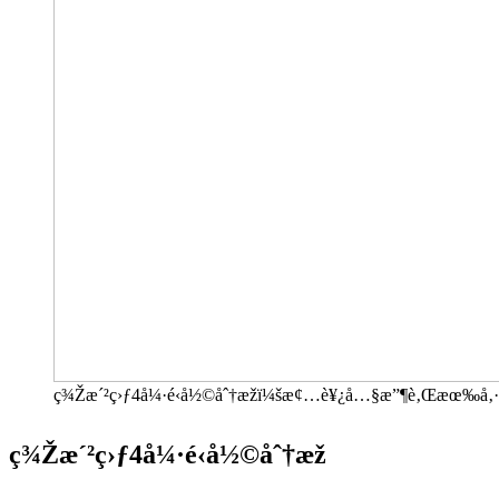
ç¾Žæ´²ç›ƒ4å¼·é‹å½©åˆ†æžï¼šæ¢…è¥¿å…§æ”¶è‚Œæœ‰å‚·å
ç¾Žæ´²ç›ƒ4å¼·é‹å½©åˆ†æž