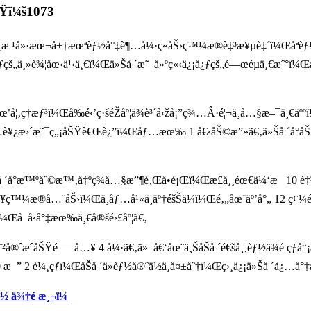
™Ÿï¼š1073
˜¿æ ¹å»·æœ¬å±†æœªèƒ½å°‡è¶…å¼·ç«åŠ›ç™¼æ®è‡³æ¥µè‡´ï¼Œåªèƒ½é
›ƒçš„ä¸»è¾¦åœ‹ä¹‹ä¸€ï¼Œä»Šå ´æ˜¯å»ºç«‹ä¿¡å¿ƒçš„é—œéµä¸€æˆ°ï
ªå¦‚ç†æƒ³ï¼Œå‰é‹’ç·šéŽåº¦ä¾è³´å‹žå¡”ç¾…Â·é¦¬ä¸å…§æ–¯ä¸€äºº
›´æ˜¯ç„¡åŠŸè€Œè¿”ï¼Œåƒ…æœ‰ 1 å€‹åŠ©æ”»ã€‚ä»Šå ´å°åŠ æ‹¿å
 å ´å°æ™ºåˆ©æ™‚å‡ºç¾å…§æ”¶è‚Œå•é¡Œï¼Œæ­£å¸¸éœ€ä¼‘æ¯ 10 è
ç™¼æ®å…¨åŠ›ï¼Œä¸åƒ…å¹«ä¸äº†éšŠä¼ï¼Œé‚„åœ¨äº’å°„ 12 ç¢¼
¼Œå–å‹å°‡æœ‰ä¸€å®šé›£åº¦ã€‚
²å®ˆæˆåŠŸé—–å…¥ 4 å¼·ã€‚ä»–å€‘åœ¨ä¸ŠåŠå ´é€šå¸¸èƒ½ä¾é ç
æ¯” 2 è¼¸çƒï¼ŒåŠå ´ä»èƒ½å®ˆä½ä¸å¤±åˆ†ï¼Œç›¸ä¿¡ä»Šå ´å¿…å
½ ä¾†é æ¸¬ï¼