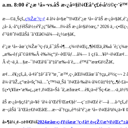
a.m. 8:00 é˜¿æ ¹å»·vs.åŠ æ‹¿å¤§ï¼Œå°ç£é‹å½©ç·¨è
æ—©ä¸Šçš„
ç¾Žæ´²ç›ƒ
4 å¼·å¤§æˆ°ï¼Œé˜¿æ ¹å»·å°åŠ æ‹¿å¤§ã€‚é
¿å› å‚·å°çƒéšŠå½±éŸ¿ç”šé‰…ï¼›åŠ æ‹¿å¤§ä½œç‚º 2026 ä¸–ç•Œç
é˜²å®ˆï¼ŒåŠå ´å’Œå€¼å¾—è¿½æ§ã€‚
é˜¿æ ¹å»·åœ¨ç¾Žæ´²ç›ƒä¸­å¯¦åŠ›è¶…ç¾¤ï¼Œç„¶è€Œä¸­å‰å ´è¡¨ç¾æœ
„æ‰‹èƒ¡åˆ©å®‰Â·è‰¾ç“¦é›·èŒ²åƒ…å¾— 1 çƒå…¥è³¬ï¼Œæ¢…è¥¿æ
Â·é¦¬ä¸å…§æ–¯ï¼Œå³å¯å°‡å°æ‰‹å¨è„…é™åˆ°æœ€ä½Žã€‚
æ¢…è¥¿çš„å‚·å‹¢èˆ‡å¹´åˆè¨ªæ¸¯æ™‚ç›¸åŒï¼Œåœ¨åˆ†çµ„è³½ç¬¬ 2
å¼·å°åŽ„ç“œå¤šçˆ¾å…ˆç™¼ä¸Šå ´ï¼Œå‹‰å¼·å¾©å‡ºè‡ªç„¶é›£ä»¥
£ç•ªç¥žæ•‘æ‰ç„¡æ†‚ï¼Œä»Šå ´å¦‚æžœæ¢…è¥¿ä»èˆŠç‹€æ…‹ä¸ä½³ï
åŠ æ‹¿å¤§çƒå“¡ä»¥é ‘å¼·å’ŒéŸŒæ€§è‘—ç¨±ï¼Œé è‘—å …å›ºçš„é˜
æ¬¡åŠå ´å’Œå±€ï¼ŒåŒ…æ‹¬åˆ†çµ„è³½å°é˜¿æ ¹å»·ï¼Œå³ä¾¿ä»¥ 0 
å»¶ä¼¸é–±è®€ï¼š
2024æ­åœ‹ç›ƒï¼šæ­æ´²ç›ƒå† è»çŽ©æ³•ï¼Œç”±ä