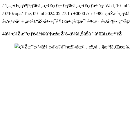
/
ä¸–ç•Œç›ƒè¶³çƒã€ä¸–ç•Œç›ƒç±ƒçƒã€ä¸–ç•Œç›ƒæ£’çƒ
Wed, 10 Jul 
/0710copa/
Tue, 09 Jul 2024 05:27:15 +0000
/?p=9982
ç¾Žæ´²ç›ƒ4å
å€‘èƒ½å¤ é ‚ä½å£“åŠ›å±•é¡¯éŸŒæ€§å°‡æ¯”è³½æ‹–é€²å»¶é•·ç”šè‡
4å¼·ç¾Žæ´²ç›ƒé‹å½©åˆ†æžæŽ¨è–¦ï¼šä¸ŠåŠå ´ å’Œå±€æ²’éŽ