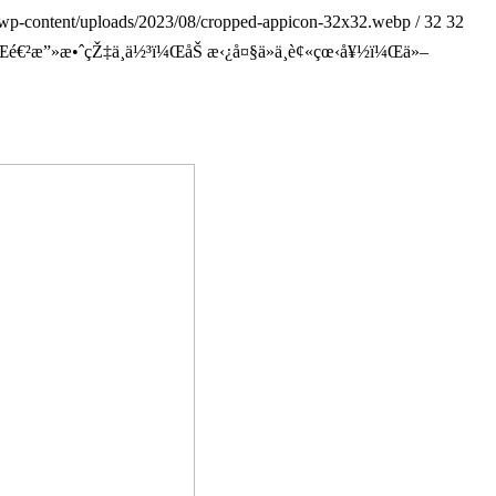
wp-content/uploads/2023/08/cropped-appicon-32x32.webp
/
32
32
ï¼Œé€²æ”»æ•ˆçŽ‡ä¸ä½³ï¼ŒåŠ æ‹¿å¤§ä»ä¸è¢«çœ‹å¥½ï¼Œä»–