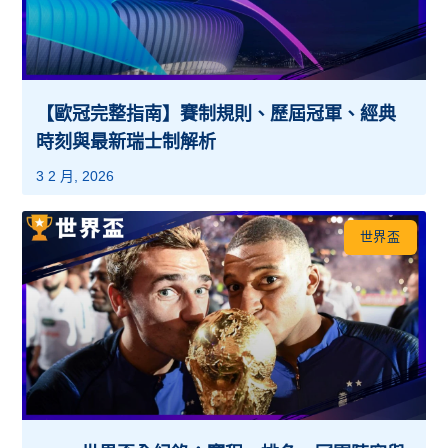
【歐冠完整指南】賽制規則、歷屆冠軍、經典
時刻與最新瑞士制解析
3 2 月, 2026
世界盃