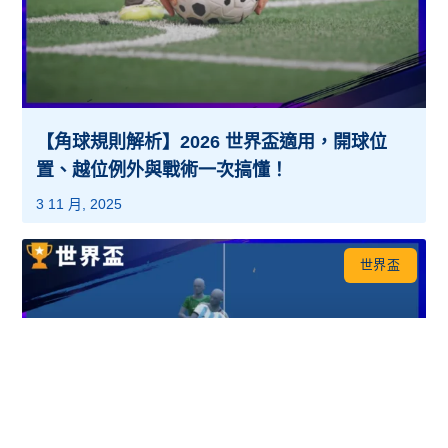
【角球規則解析】2026 世界盃適用，開球位
置、越位例外與戰術一次搞懂！
3 11 月, 2025
世界盃