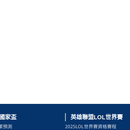
世界盃 了解更多
洲國家盃
英雄聯盟LOL世界賽
冠軍預測
2025LOL世界賽資格賽程