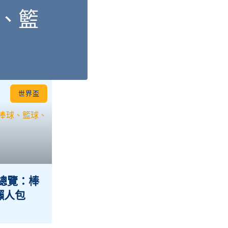
球、籃
世界盃
表總覽：棒
懶人包