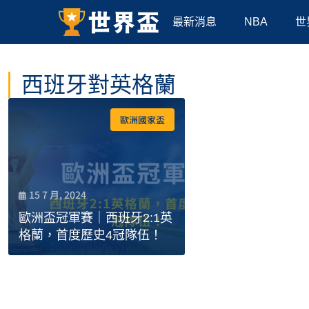
最新消息
NBA
世
西班牙對英格蘭
歐洲國家盃
15 7 月, 2024
歐洲盃冠軍賽｜西班牙2:1英
格蘭，首度歷史4冠隊伍！