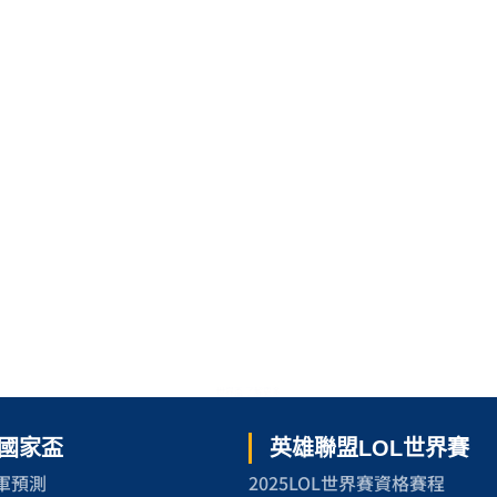
世界盃 了解更多
洲國家盃
英雄聯盟LOL世界賽
冠軍預測
2025LOL世界賽資格賽程