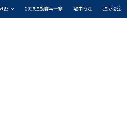
界盃
2026運動賽事一覽
場中投注
運彩投注