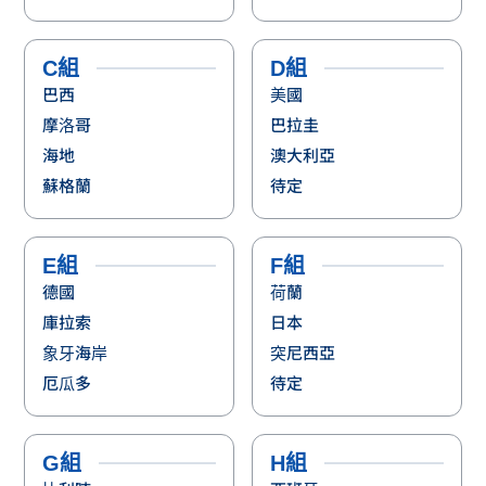
C組
D組
巴西
美國
摩洛哥
巴拉圭
海地
澳大利亞
蘇格蘭
待定
E組
F組
德國
荷蘭
庫拉索
日本
象牙海岸
突尼西亞
厄瓜多
待定
G組
H組