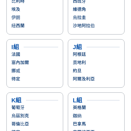
比利時
西班牙
埃及
維德角
伊朗
烏拉圭
紐西蘭
沙地阿拉伯
I組
J組
法國
阿根廷
塞內加爾
奧地利
挪威
約旦
待定
阿爾及利亞
K組
L組
葡萄牙
英格蘭
烏茲別克
迦納
哥倫比亞
巴拿馬