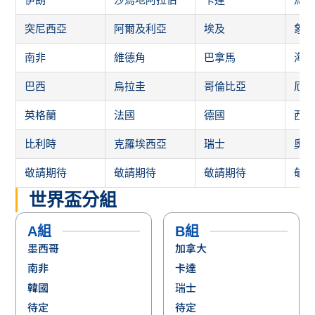
突尼西亞
阿爾及利亞
埃及
象
南非
維德角
巴拿馬
海
巴西
烏拉圭
哥倫比亞
厄
英格蘭
法國
德國
西
比利時
克羅埃西亞
瑞士
奧
敬請期待
敬請期待
敬請期待
敬
世界盃分組
A組
B組
墨西哥
加拿大
南非
卡達
韓國
瑞士
待定
待定