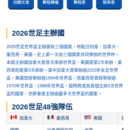
相關文章
賽程轉播
賽程表
賠率表
2026世足主辦國
2026世足世界盃主辦國有三個國家，地點分別是：加拿大、
墨西哥、美國，史上第一次由三個國家共同舉辦的世界杯。
本屆主辦國加拿大是首次承辦世界盃，美國是第2次承辦，墨
西哥則是第3次承辦。其中加拿大曾舉辦過2015年女足世界
盃，美國曾經舉辦過1994年世界盃，而墨西哥曾經舉辦過
1970年世界盃、1986年世界盃，屆時將成為首個主辦3次世界
盃的國家，亦將會是主辦過最多次世界盃的國家。
2026世足48強隊伍
加拿大
墨西哥
美國
日
伊朗
沙烏地阿拉伯
卡達
烏