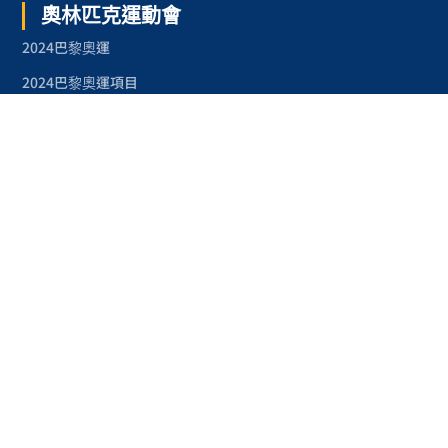
奧林匹克運動會
2024巴黎奧運
2024巴黎奧運項目
台灣奧運金牌紀錄
台灣之光
2023-24NBA
2024-25NBA賽季
NBA附加賽
NBA季後賽
2023-24英超
23-24英超賽程
2023英超射手榜