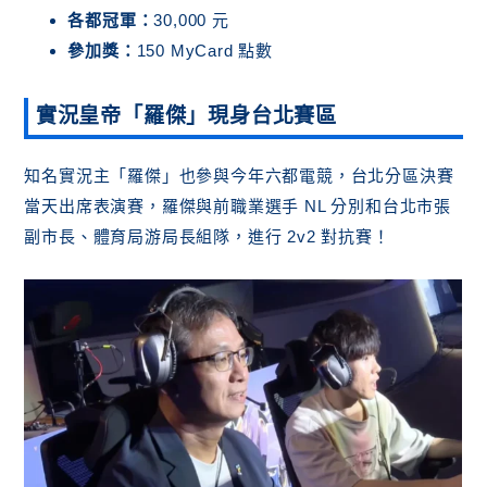
各都冠軍：
30,000 元
參加獎：
150 MyCard 點數
實況皇帝「羅傑」現身台北賽區
知名實況主「羅傑」也參與今年六都電競，台北分區決賽
當天出席表演賽，羅傑與前職業選手 NL 分別和台北市張
副市長、體育局游局長組隊，進行 2v2 對抗賽！