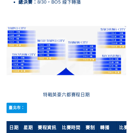
總決賽：
8/30，BO5 線下轉播
特戰英豪六都賽程日期
臺北市：
日期
星期
賽程資訊
比賽時間
賽制
轉播
比賽