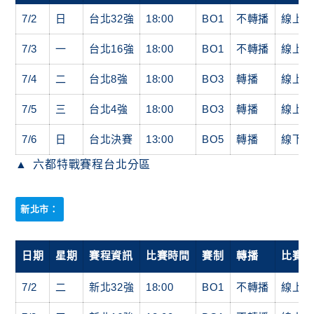
7/2
日
台北32強
18:00
BO1
不轉播
線上
7/3
一
台北16強
18:00
BO1
不轉播
線上
7/4
二
台北8強
18:00
BO3
轉播
線上
7/5
三
台北4強
18:00
BO3
轉播
線上
7/6
日
台北決賽
13:00
BO5
轉播
線下
六都特戰賽程台北分區
新北市：
日期
星期
賽程資訊
比賽時間
賽制
轉播
比賽
7/2
二
新北32強
18:00
BO1
不轉播
線上