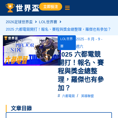
立即投注
2026足球世界盃
LOL世界賽
2025 六都電競開打！報名、賽程與獎金總整理，羅傑也有參加？
2025 - 8 月 - 9 -
LOL世界
週六
賽
2025 六都電競
開打！報名、賽
程與獎金總整
理，羅傑也有參
加？
#
/
六都電競
英雄聯盟
文章目錄