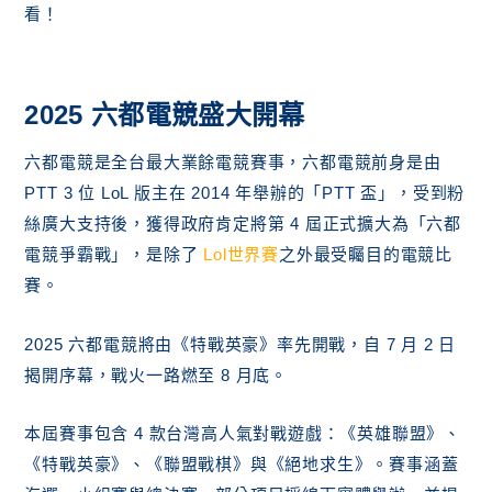
看！
六都電競絕地求生賽程表
六都電競絕地求生獎金池
六都電競直播哪裡看？
結論：六都電競熱血延燒，全台高手爭鋒未完待
2025 六都電競盛大開幕
續！
六都電競是全台最大業餘電競賽事，六都電競前身是由
PTT 3 位 LoL 版主在 2014 年舉辦的「PTT 盃」，受到粉
絲廣大支持後，獲得政府肯定將第 4 屆正式擴大為「六都
電競爭霸戰」，是除了
Lol世界賽
之外最受矚目的電競比
賽。
2025 六都電競將由《特戰英豪》率先開戰，自 7 月 2 日
揭開序幕，戰火一路燃至 8 月底。
本屆賽事包含 4 款台灣高人氣對戰遊戲：《英雄聯盟》、
《特戰英豪》、《聯盟戰棋》與《絕地求生》。賽事涵蓋