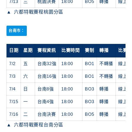
7/13
三
桃園決賽
18:00
BO5
轉播
線上
六都特戰賽程桃園分區
台南市：
日期
星期
賽程資訊
比賽時間
賽制
轉播
比賽
7/2
五
台南32強
18:00
BO1
不轉播
線上
7/3
六
台南16強
18:00
BO1
不轉播
線上
7/4
日
台南8強
18:00
BO3
轉播
線上
7/15
一
台南4強
18:00
BO3
轉播
線上
7/16
二
台南決賽
18:00
BO5
轉播
線上
六都特戰賽程台南分區