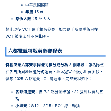
中華民國國籍
年滿 15 歲
隊伍人數：
5 至 6 人
禁止現役 VCT 選手報名參賽，如果選手所屬隊伍已在
VCT 被淘汰則不在此限。
六都電競特戰英豪賽程表
特戰英豪六都賽事同樣同樣分成分為 3 個階段
：報名隊伍
在各自所屬地區進行海選賽，地區冠軍晉級小組賽廝殺，
爭奪 2025 六都電競 LOL 總冠軍。完整賽程如下：
各都海選賽：
自 7/2 起分區舉辦，32 強到決賽共五
輪
小組賽：
8/12 – 8/15，BO1 線上轉播