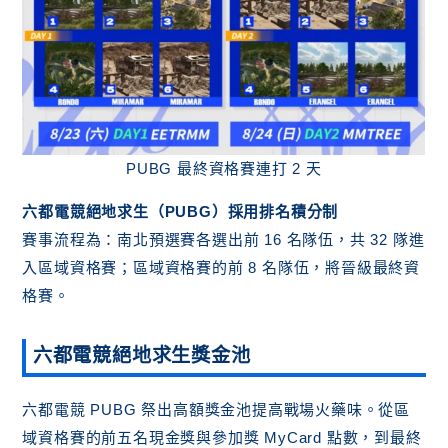
PUBG 最終資格賽連打 2 天
六都電競絕地求生（PUBG）採用排名積分制
賽事流程為：南北預選賽各選出前 16 名隊伍，共 32 隊進
入區域資格賽；區域資格賽的前 8 名隊伍，將晉級最終資
格賽。
六都電競絕地求生獎金池
六都電競 PUBG 祭出高額獎金池提高戰場火藥味。從區
域資格賽的前五名現金獎與參加獎 MyCard 點數，到最終