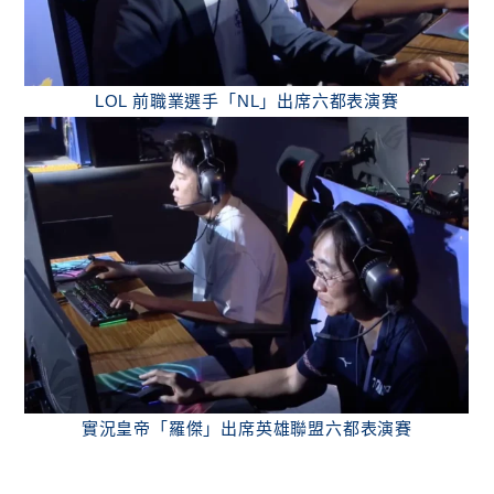
LOL 前職業選手「NL」出席六都表演賽
實況皇帝「羅傑」出席英雄聯盟六都表演賽