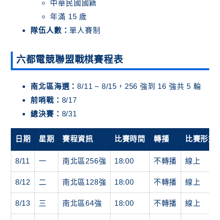
中華民國國籍
年滿 15 歲
隊伍人數：
單人賽制
六都電競聯盟戰棋賽程表
南北區海選：
8/11 – 8/15，256 強到 16 強共 5 輪
前哨戰：
8/17
總決賽：
8/31
日期
星期
賽程資訊
比賽時間
轉播
比賽形式
8/11
一
南北區256強
18:00
不轉播
線上
8/12
二
南北區128強
18:00
不轉播
線上
8/13
三
南北區64強
18:00
不轉播
線上