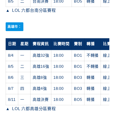
8/5
二
台南決賽
18:00
BO5
轉播
線上
LOL 六都台南分區賽程
高雄市：
日期
星期
賽程資訊
比賽時間
賽制
轉播
比賽
8/4
一
高雄32強
18:00
BO1
不轉播
線上
8/5
二
高雄16強
18:00
BO1
不轉播
線上
8/6
三
高雄8強
18:00
BO3
轉播
線上
8/7
四
高雄4強
18:00
BO3
轉播
線上
8/11
一
高雄決賽
18:00
BO5
轉播
線上
LOL 六都高雄分區賽程