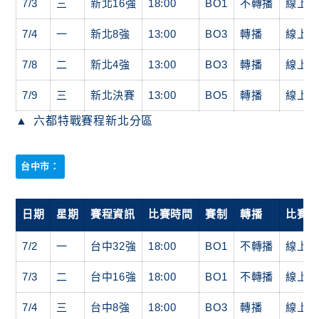
7/3
三
新北16強
18:00
BO1
不轉播
線上
7/4
一
新北8強
13:00
BO3
轉播
線上
7/8
二
新北4強
13:00
BO3
轉播
線上
7/9
三
新北決賽
13:00
BO5
轉播
線上
六都特戰賽程新北分區
台中市：
日期
星期
賽程資訊
比賽時間
賽制
轉播
比賽
7/2
一
台中32強
18:00
BO1
不轉播
線上
7/3
二
台中16強
18:00
BO1
不轉播
線上
7/4
三
台中8強
18:00
BO3
轉播
線上