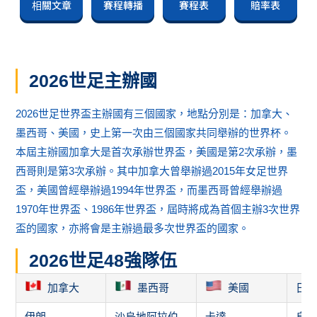
相關文章
賽程轉播
賽程表
賠率表
2026世足主辦國
2026世足世界盃主辦國有三個國家，地點分別是：加拿大、
墨西哥、美國，史上第一次由三個國家共同舉辦的世界杯。
本屆主辦國加拿大是首次承辦世界盃，美國是第2次承辦，墨
西哥則是第3次承辦。其中加拿大曾舉辦過2015年女足世界
盃，美國曾經舉辦過1994年世界盃，而墨西哥曾經舉辦過
1970年世界盃、1986年世界盃，屆時將成為首個主辦3次世界
盃的國家，亦將會是主辦過最多次世界盃的國家。
2026世足48強隊伍
加拿大
墨西哥
美國
日
伊朗
沙烏地阿拉伯
卡達
烏