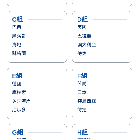
C組
D組
巴西
美國
摩洛哥
巴拉圭
海地
澳大利亞
蘇格蘭
待定
E組
F組
德國
荷蘭
庫拉索
日本
象牙海岸
突尼西亞
厄瓜多
待定
G組
H組