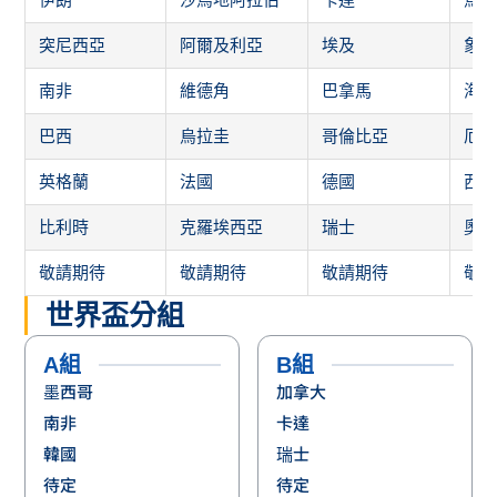
突尼西亞
阿爾及利亞
埃及
象
南非
維德角
巴拿馬
海
巴西
烏拉圭
哥倫比亞
厄
英格蘭
法國
德國
西
比利時
克羅埃西亞
瑞士
奧
敬請期待
敬請期待
敬請期待
敬
世界盃分組
A組
B組
墨西哥
加拿大
南非
卡達
韓國
瑞士
待定
待定