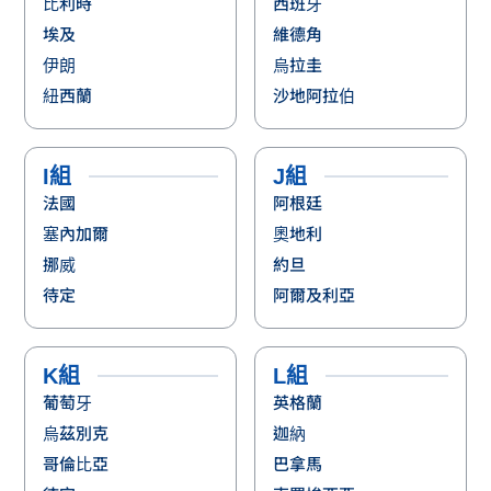
比利時
西班牙
埃及
維德角
伊朗
烏拉圭
紐西蘭
沙地阿拉伯
I組
J組
法國
阿根廷
塞內加爾
奧地利
挪威
約旦
待定
阿爾及利亞
K組
L組
葡萄牙
英格蘭
烏茲別克
迦納
哥倫比亞
巴拿馬