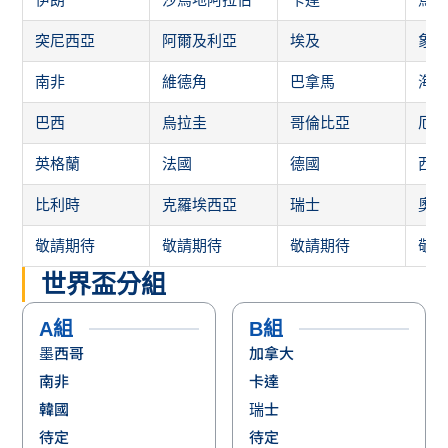
突尼西亞
阿爾及利亞
埃及
象
南非
維德角
巴拿馬
海
巴西
烏拉圭
哥倫比亞
厄
英格蘭
法國
德國
西
比利時
克羅埃西亞
瑞士
奧
敬請期待
敬請期待
敬請期待
敬
世界盃分組
A組
B組
墨西哥
加拿大
南非
卡達
韓國
瑞士
待定
待定