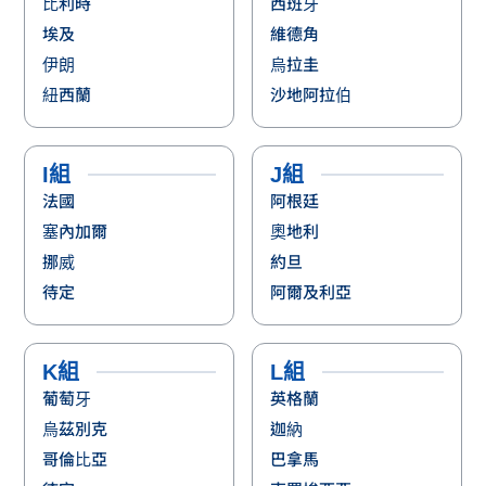
比利時
西班牙
埃及
維德角
伊朗
烏拉圭
紐西蘭
沙地阿拉伯
I組
J組
法國
阿根廷
塞內加爾
奧地利
挪威
約旦
待定
阿爾及利亞
K組
L組
葡萄牙
英格蘭
烏茲別克
迦納
哥倫比亞
巴拿馬