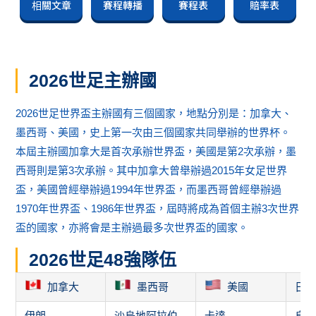
相關文章
賽程轉播
賽程表
賠率表
2026世足主辦國
2026世足世界盃主辦國有三個國家，地點分別是：加拿大、
墨西哥、美國，史上第一次由三個國家共同舉辦的世界杯。
本屆主辦國加拿大是首次承辦世界盃，美國是第2次承辦，墨
西哥則是第3次承辦。其中加拿大曾舉辦過2015年女足世界
盃，美國曾經舉辦過1994年世界盃，而墨西哥曾經舉辦過
1970年世界盃、1986年世界盃，屆時將成為首個主辦3次世界
盃的國家，亦將會是主辦過最多次世界盃的國家。
2026世足48強隊伍
加拿大
墨西哥
美國
日
伊朗
沙烏地阿拉伯
卡達
烏