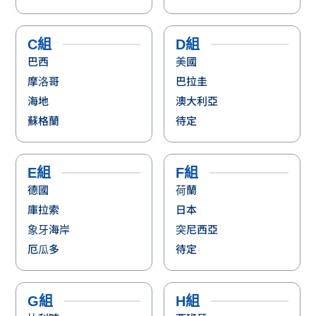
C組
D組
巴西
美國
摩洛哥
巴拉圭
海地
澳大利亞
蘇格蘭
待定
E組
F組
德國
荷蘭
庫拉索
日本
象牙海岸
突尼西亞
厄瓜多
待定
G組
H組