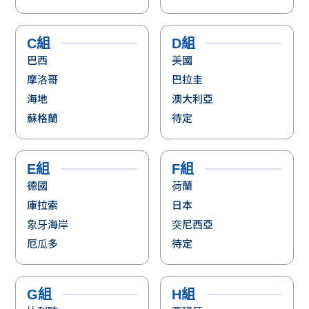
C組
D組
巴西
美國
摩洛哥
巴拉圭
海地
澳大利亞
蘇格蘭
待定
E組
F組
德國
荷蘭
庫拉索
日本
象牙海岸
突尼西亞
厄瓜多
待定
G組
H組