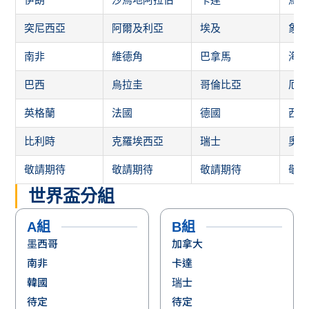
突尼西亞
阿爾及利亞
埃及
象
南非
維德角
巴拿馬
海
巴西
烏拉圭
哥倫比亞
厄
英格蘭
法國
德國
西
比利時
克羅埃西亞
瑞士
奧
敬請期待
敬請期待
敬請期待
敬
世界盃分組
A組
B組
墨西哥
加拿大
南非
卡達
韓國
瑞士
待定
待定