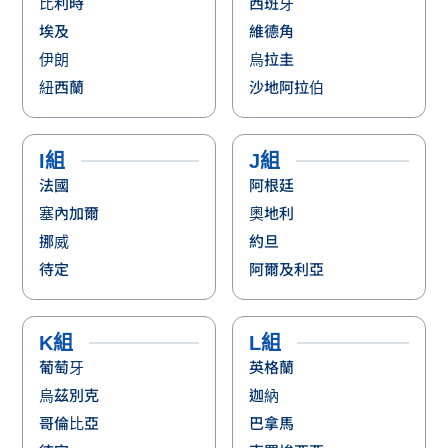
比利時
西班牙
埃及
維德角
伊朗
烏拉圭
紐西蘭
沙地阿拉伯
I組
J組
法國
阿根廷
塞內加爾
奧地利
挪威
約旦
待定
阿爾及利亞
K組
L組
葡萄牙
英格蘭
烏茲別克
迦納
哥倫比亞
巴拿馬