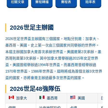
相關文章
賽程轉播
賽程表
賠率表
2026世足主辦國
2026世足世界盃主辦國有三個國家，地點分別是：加拿大、
墨西哥、美國，史上第一次由三個國家共同舉辦的世界杯。
本屆主辦國加拿大是首次承辦世界盃，美國是第2次承辦，墨
西哥則是第3次承辦。其中加拿大曾舉辦過2015年女足世界
盃，美國曾經舉辦過1994年世界盃，而墨西哥曾經舉辦過
1970年世界盃、1986年世界盃，屆時將成為首個主辦3次世界
盃的國家，亦將會是主辦過最多次世界盃的國家。
2026世足48強隊伍
加拿大
墨西哥
美國
日
伊朗
沙烏地阿拉伯
卡達
烏