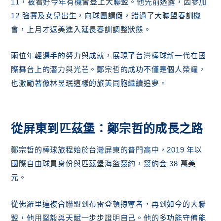
11，被看好今年有機會登上大聯盟。他先前透露，因參加
12 強賽及女兒出生，向球團請假，錯過了大聯盟春訓機
會，上月才返美進入延長春訓調整狀態。
兩位年輕選手的努力與成就，展現了台灣棒球新一代在國
際舞台上的潛力與光芒。鄭宗哲的成功不僅是個人榮耀，
也激勵著像林昱珉這樣的旅美同胞繼續追夢。
從屏東到匹茲堡：鄭宗哲的成長之路
鄭宗哲的棒球旅程始於台灣屏東的普門高中，2019 年以
國際自由球員身份與匹茲堡海盜簽約，簽約金 38 萬美
元。
從佛羅里達複合聯盟到布雷登頓掠奪者，再到如今的大聯
盟，他用堅毅與天賦一步步證明自己。他的多功能守備能