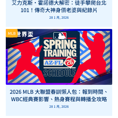
艾力克斯・霍諾德大解密：徒手攀爬台北
101！傳奇大神身價老婆與紀錄片
28 1 月, 2026
MLB
2026 MLB 大聯盟春訓懶人包：報到時間、
WBC經典賽影響、熱身賽程與轉播全攻略
28 1 月, 2026