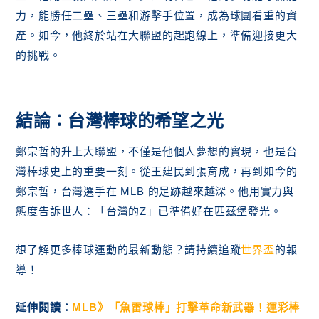
力，能勝任二壘、三壘和游擊手位置，成為球團看重的資
產。如今，他終於站在大聯盟的起跑線上，準備迎接更大
的挑戰。
結論：台灣棒球的希望之光
鄭宗哲的升上大聯盟，不僅是他個人夢想的實現，也是台
灣棒球史上的重要一刻。從王建民到張育成，再到如今的
鄭宗哲，台灣選手在 MLB 的足跡越來越深。他用實力與
態度告訴世人：「台灣的Z」已準備好在匹茲堡發光。
想了解更多棒球運動的最新動態？請持續追蹤
世界盃
的報
導！
延伸閱讀：
MLB》「魚雷球棒」打擊革命新武器！運彩棒