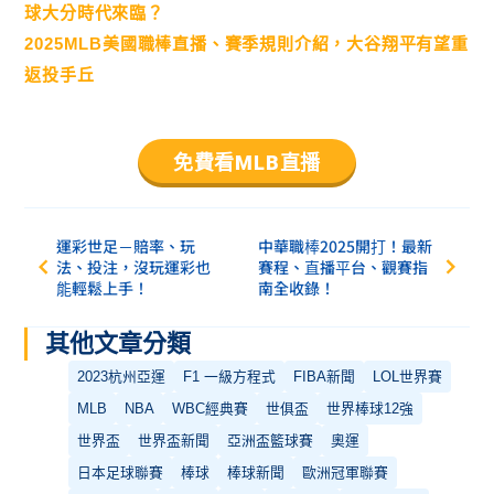
球大分時代來臨？
2025MLB美國職棒直播、賽季規則介紹，大谷翔平有望重
返投手丘
免費看MLB直播
運彩世足－賠率、玩
中華職棒2025開打！最新
法、投注，沒玩運彩也
賽程、直播平台、觀賽指
能輕鬆上手！
南全收錄！
其他文章分類
2023杭州亞運
F1 一級方程式
FIBA新聞
LOL世界賽
MLB
NBA
WBC經典賽
世俱盃
世界棒球12強
世界盃
世界盃新聞
亞洲盃籃球賽
奧運
日本足球聯賽
棒球
棒球新聞
歐洲冠軍聯賽