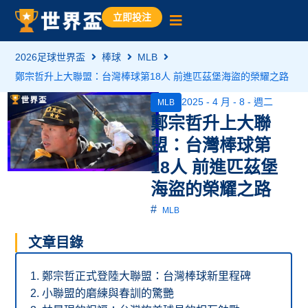
立即投注
2026足球世界盃
棒球
MLB
鄭宗哲升上大聯盟：台灣棒球第18人 前進匹茲堡海盜的榮耀之路
2025 - 4 月 - 8 - 週二
MLB
鄭宗哲升上大聯
盟：台灣棒球第
18人 前進匹茲堡
海盜的榮耀之路
#
MLB
文章目錄
鄭宗哲正式登陸大聯盟：台灣棒球新里程碑
小聯盟的磨練與春訓的驚艷