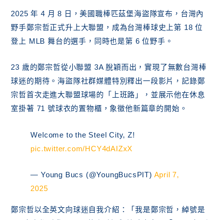
2025 年 4 月 8 日，美國職棒匹茲堡海盜隊宣布，台灣內
野手鄭宗哲正式升上大聯盟，成為台灣棒球史上第 18 位
登上 MLB 舞台的選手，同時也是第 6 位野手。
23 歲的鄭宗哲從小聯盟 3A 脫穎而出，實現了無數台灣棒
球迷的期待。海盜隊社群媒體特別釋出一段影片，記錄鄭
宗哲首次走進大聯盟球場的「上班路」，並展示他在休息
室掛著 71 號球衣的置物櫃，象徵他新篇章的開始。
Welcome to the Steel City, Z!
pic.twitter.com/HCY4dAIZxX
— Young Bucs (@YoungBucsPIT)
April 7,
2025
鄭宗哲以全英文向球迷自我介紹：「我是鄭宗哲，綽號是