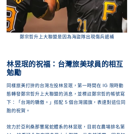
鄭宗哲升上大聯盟是因為海盜隊出現傷兵遞補
林昱珉的祝福：台灣旅美球員的相互
勉勵
同樣旅美打拚的台灣左投林昱珉，第一時間在 IG 限時動
態轉發鄭宗哲升上大聯盟的消息，並標註鄭宗哲的帳號寫
下：「台灣的驕傲。」搭配 5 個台灣國旗，表達對這位同
胞的祝賀。
效力於亞利桑那響尾蛇體系的林昱珉，目前在農場排名第