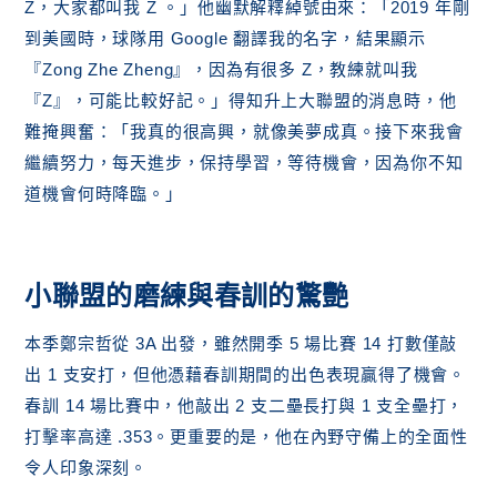
Z，大家都叫我 Z 。」他幽默解釋綽號由來：「2019 年剛
到美國時，球隊用 Google 翻譯我的名字，結果顯示
『Zong Zhe Zheng』，因為有很多 Z，教練就叫我
『Z』，可能比較好記。」得知升上大聯盟的消息時，他
難掩興奮：「我真的很高興，就像美夢成真。接下來我會
繼續努力，每天進步，保持學習，等待機會，因為你不知
道機會何時降臨。」
小聯盟的磨練與春訓的驚艷
本季鄭宗哲從 3A 出發，雖然開季 5 場比賽 14 打數僅敲
出 1 支安打，但他憑藉春訓期間的出色表現贏得了機會。
春訓 14 場比賽中，他敲出 2 支二壘長打與 1 支全壘打，
打擊率高達 .353。更重要的是，他在內野守備上的全面性
令人印象深刻。