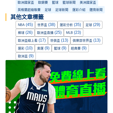
歐洲國家盃
歐錦賽
籃球
籃球新聞
美洲國家盃
英格蘭超級聯賽
足球
足球新聞
運彩介紹
體育新聞
其他文章標籤
(45)
(38)
(35)
(29)
NBA
世界盃
運彩分析
足球
(26)
(25)
(23)
棒球
歐洲盃直播
MLB
(17)
(13)
(13)
歐洲盃線上看
世俱盃
俱樂部世界盃
(10)
(9)
(9)
(9)
運彩
奧運
籃球
經典賽
(9)
歐洲盃