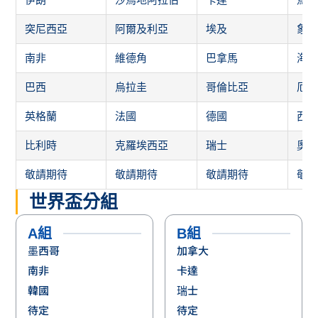
突尼西亞
阿爾及利亞
埃及
象
南非
維德角
巴拿馬
海
巴西
烏拉圭
哥倫比亞
厄
英格蘭
法國
德國
西
比利時
克羅埃西亞
瑞士
奧
敬請期待
敬請期待
敬請期待
敬
世界盃分組
A組
B組
墨西哥
加拿大
南非
卡達
韓國
瑞士
待定
待定