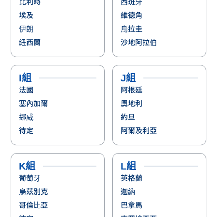
比利時
西班牙
埃及
維德角
伊朗
烏拉圭
紐西蘭
沙地阿拉伯
I組
J組
法國
阿根廷
塞內加爾
奧地利
挪威
約旦
待定
阿爾及利亞
K組
L組
葡萄牙
英格蘭
烏茲別克
迦納
哥倫比亞
巴拿馬