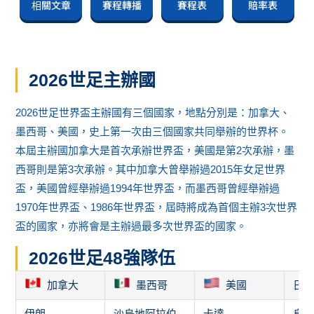
相關文章
賽程轉播
賽程表
賠率表
2026世足主辦國
2026世足世界盃主辦國有三個國家，地點分別是：加拿大、
墨西哥、美國，史上第一次由三個國家共同舉辦的世界杯。
本屆主辦國加拿大是首次承辦世界盃，美國是第2次承辦，墨
西哥則是第3次承辦。其中加拿大曾舉辦過2015年女足世界
盃，美國曾經舉辦過1994年世界盃，而墨西哥曾經舉辦過
1970年世界盃、1986年世界盃，屆時將成為首個主辦3次世界
盃的國家，亦將會是主辦過最多次世界盃的國家。
2026世足48強隊伍
加拿大
墨西哥
美國
日
伊朗
沙烏地阿拉伯
卡達
烏