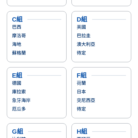
C組
D組
巴西
美國
摩洛哥
巴拉圭
海地
澳大利亞
蘇格蘭
待定
E組
F組
德國
荷蘭
庫拉索
日本
象牙海岸
突尼西亞
厄瓜多
待定
G組
H組