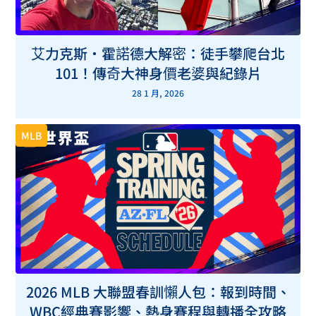
艾力克斯・霍諾德大解密：徒手攀爬台北
101！傳奇大神身價老婆與紀錄片
28 1 月, 2026
MLB
2026 MLB 大聯盟春訓懶人包：報到時間、
WBC經典賽影響、熱身賽程與轉播全攻略