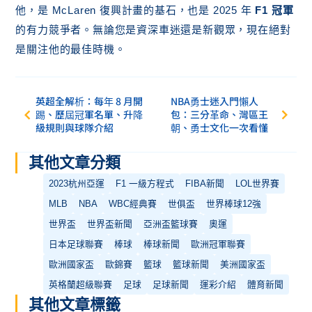
他，是 McLaren 復興計畫的基石，也是 2025 年
F1 冠軍
的有力競爭者。無論您是資深車迷還是新觀眾，現在絕對
是關注他的最佳時機。
英超全解析：每年 8 月開
NBA勇士迷入門懶人
踢、歷屆冠軍名單、升降
包：三分革命、灣區王
級規則與球隊介紹
朝、勇士文化一次看懂
其他文章分類
2023杭州亞運
F1 一級方程式
FIBA新聞
LOL世界賽
MLB
NBA
WBC經典賽
世俱盃
世界棒球12強
世界盃
世界盃新聞
亞洲盃籃球賽
奧運
日本足球聯賽
棒球
棒球新聞
歐洲冠軍聯賽
歐洲國家盃
歐錦賽
籃球
籃球新聞
美洲國家盃
英格蘭超級聯賽
足球
足球新聞
運彩介紹
體育新聞
其他文章標籤