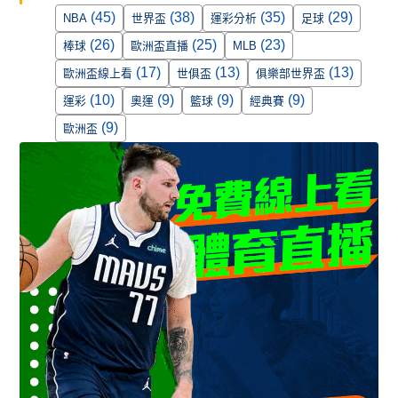
(45)
(38)
(35)
(29)
NBA
世界盃
運彩分析
足球
(26)
(25)
(23)
棒球
歐洲盃直播
MLB
(17)
(13)
(13)
歐洲盃線上看
世俱盃
俱樂部世界盃
(10)
(9)
(9)
(9)
運彩
奧運
籃球
經典賽
(9)
歐洲盃