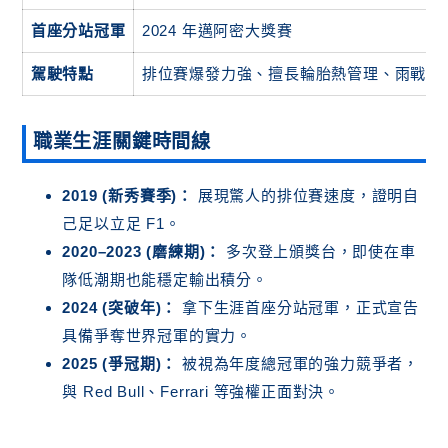
首座分站冠軍
2024 年邁阿密大獎賽
駕駛特點
排位賽爆發力強、擅長輪胎熱管理、雨戰穩
職業生涯關鍵時間線
2019 (新秀賽季)：
展現驚人的排位賽速度，證明自
己足以立足 F1。
2020–2023 (磨練期)：
多次登上頒獎台，即使在車
隊低潮期也能穩定輸出積分。
2024 (突破年)：
拿下生涯首座分站冠軍，正式宣告
具備爭奪世界冠軍的實力。
2025 (爭冠期)：
被視為年度總冠軍的強力競爭者，
與 Red Bull、Ferrari 等強權正面對決。