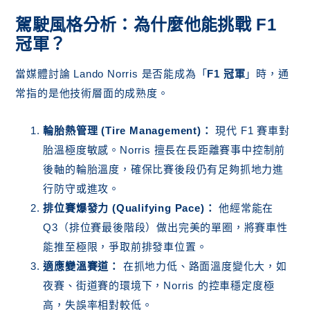
駕駛風格分析：為什麼他能挑戰 F1
冠軍？
當媒體討論 Lando Norris 是否能成為「
F1 冠軍
」時，通
常指的是他技術層面的成熟度。
輪胎熱管理 (Tire Management)：
現代 F1 賽車對
胎溫極度敏感。Norris 擅長在長距離賽事中控制前
後軸的輪胎溫度，確保比賽後段仍有足夠抓地力進
行防守或進攻。
排位賽爆發力 (Qualifying Pace)：
他經常能在
Q3（排位賽最後階段）做出完美的單圈，將賽車性
能推至極限，爭取前排發車位置。
適應變溫賽道：
在抓地力低、路面溫度變化大，如
夜賽、街道賽的環境下，Norris 的控車穩定度極
高，失誤率相對較低。