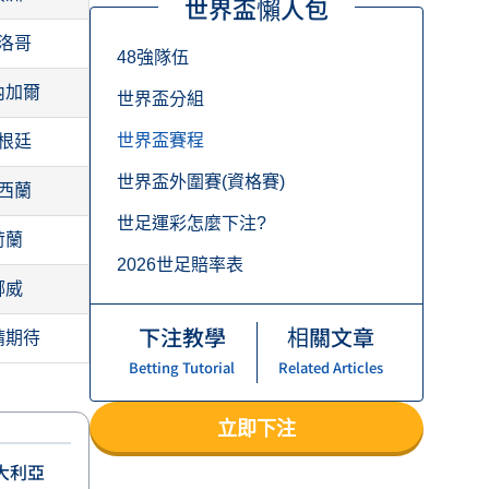
世界盃懶人包
洛哥
48強隊伍
內加爾
世界盃分組
世界盃賽程
根廷
世界盃外圍賽(資格賽)
西蘭
世足運彩怎麼下注?
荷蘭
2026世足賠率表
挪威
下注教學
相關文章
請期待
Betting Tutorial
Related Articles
立即下注
大利亞