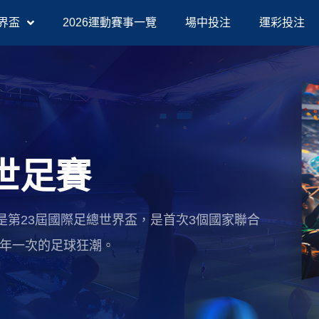
界盃
2026運動賽事一覽
場中投注
運彩投注
A世足賽
6世足賽）是第23屆國際足總世界盃，是首次3個國家聯合
四年一次的足球狂潮。