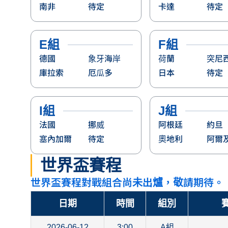
南非
待定
卡達
待定
E組
F組
德國
象牙海岸
荷蘭
突尼
庫拉索
厄瓜多
日本
待定
I組
J組
法國
挪威
阿根廷
約旦
塞內加爾
待定
奧地利
阿爾
世界盃賽程
世界盃賽程對戰組合尚未出爐，敬請期待。
日期
時間
組別
賽
2026-06-12
3:00
A組