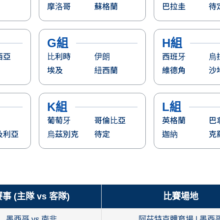
摩洛哥
蘇格蘭
巴拉圭
待
G組
H組
西亞
比利時
伊朗
西班牙
烏
埃及
紐西蘭
維德角
沙
K組
L組
葡萄牙
哥倫比亞
英格蘭
巴
及利亞
烏茲別克
待定
迦納
克
事 (主隊 vs 客隊)
比賽場地
墨西哥 vs 南非
阿茲特克體育場 | 墨西