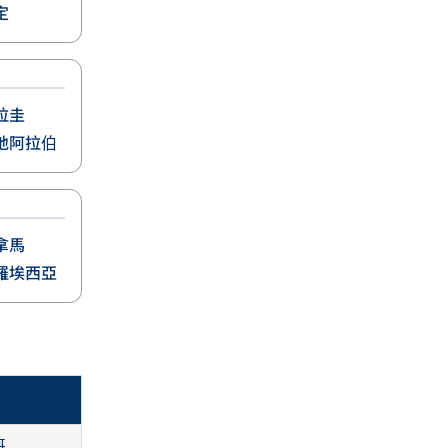
定
拉圭
地阿拉伯
拿馬
羅埃西亞
哥