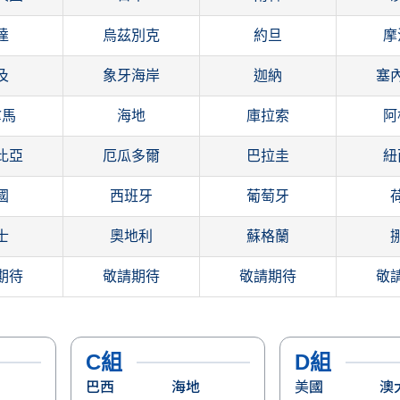
達
烏茲別克
約旦
摩
及
象牙海岸
迦納
塞
拿馬
海地
庫拉索
阿
比亞
厄瓜多爾
巴拉圭
紐
國
西班牙
葡萄牙
士
奧地利
蘇格蘭
期待
敬請期待
敬請期待
敬
C組
D組
巴西
海地
美國
澳