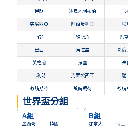
伊朗
沙烏地阿拉伯
卡
突尼西亞
阿爾及利亞
埃
南非
維德角
巴
巴西
烏拉圭
哥倫
英格蘭
法國
德
比利時
克羅埃西亞
瑞
敬請期待
敬請期待
敬請
世界盃分組
A組
B組
墨西哥
韓國
加拿大
瑞士