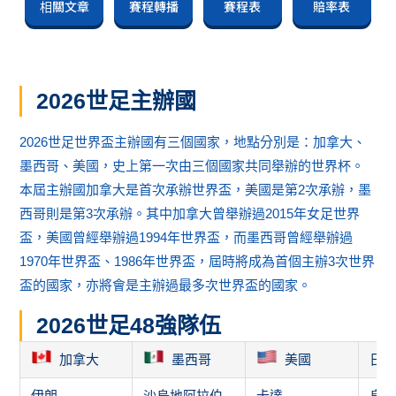
相關文章
賽程轉播
賽程表
賠率表
2026世足主辦國
2026世足世界盃主辦國有三個國家，地點分別是：加拿大、
墨西哥、美國，史上第一次由三個國家共同舉辦的世界杯。
本屆主辦國加拿大是首次承辦世界盃，美國是第2次承辦，墨
西哥則是第3次承辦。其中加拿大曾舉辦過2015年女足世界
盃，美國曾經舉辦過1994年世界盃，而墨西哥曾經舉辦過
1970年世界盃、1986年世界盃，屆時將成為首個主辦3次世界
盃的國家，亦將會是主辦過最多次世界盃的國家。
2026世足48強隊伍
加拿大
墨西哥
美國
日
伊朗
沙烏地阿拉伯
卡達
烏