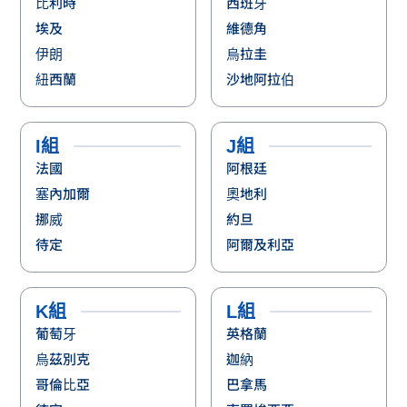
比利時
西班牙
埃及
維德角
伊朗
烏拉圭
紐西蘭
沙地阿拉伯
I組
J組
法國
阿根廷
塞內加爾
奧地利
挪威
約旦
待定
阿爾及利亞
K組
L組
葡萄牙
英格蘭
烏茲別克
迦納
哥倫比亞
巴拿馬