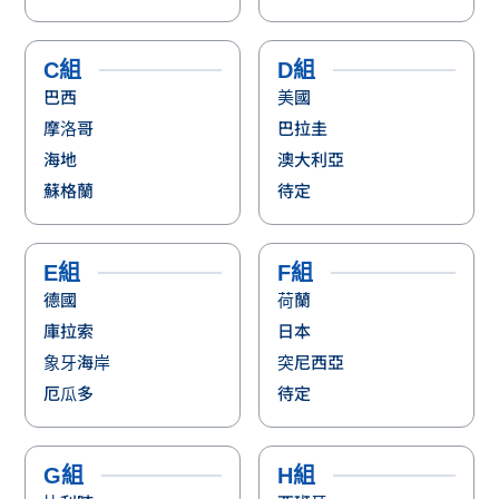
C組
D組
巴西
美國
摩洛哥
巴拉圭
海地
澳大利亞
蘇格蘭
待定
E組
F組
德國
荷蘭
庫拉索
日本
象牙海岸
突尼西亞
厄瓜多
待定
G組
H組