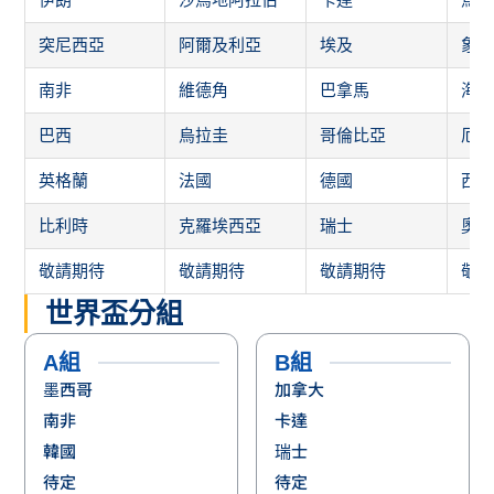
突尼西亞
阿爾及利亞
埃及
象
南非
維德角
巴拿馬
海
巴西
烏拉圭
哥倫比亞
厄
英格蘭
法國
德國
西
比利時
克羅埃西亞
瑞士
奧
敬請期待
敬請期待
敬請期待
敬
世界盃分組
A組
B組
墨西哥
加拿大
南非
卡達
韓國
瑞士
待定
待定