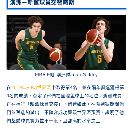
澳洲－
新舊球員交替時期
FIBA E組-澳洲隊Josh-Giddey
在
2019年FIBA世界盃
中取得第4名，並在隔年奧運獲得第
3名的成績，奠定了他們在國際籃球上的地位。澳洲球員
正在進行「新舊球員交接」，儘管如此，在預選賽期間他
們依舊能夠派出二軍陣容成功晉級世界盃預賽，證明了他
們整體球員實力並不一般，且都高於水準之上。