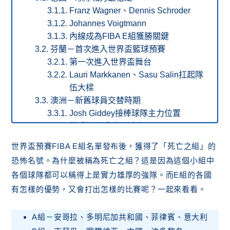
Franz Wagner、Dennis Schroder
Johannes Voigtmann
內線成為FIBA E組獲勝關鍵
芬蘭－首次進入世界盃籃球預賽
第一次進入世界盃舞台
Lauri Markkanen、Sasu Salin扛起隊
伍大樑
澳洲－新舊球員交替時期
Josh Giddey接棒球隊主力位置
著重提升球隊靈活度
日本－首輪預賽略顯劣勢
世界盃預賽FIBA E組名單發布後，獲得了「死亡之組」的
戰術：體格不夠，速度來湊
恐怖名號。為什麼被稱為死亡之組？這是因為這個小組中
把握主辦國的主場優勢
各個球隊都可以稱得上是實力雄厚的強隊。而E組的各國
結論
有怎樣的優勢，又會打出怎樣的比賽呢？一起來看看。
A組－安哥拉、多明尼加共和國、菲律賓、意大利