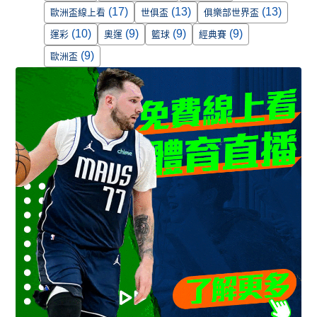
(17)
(13)
(13)
歐洲盃線上看
世俱盃
俱樂部世界盃
(10)
(9)
(9)
(9)
運彩
奧運
籃球
經典賽
(9)
歐洲盃