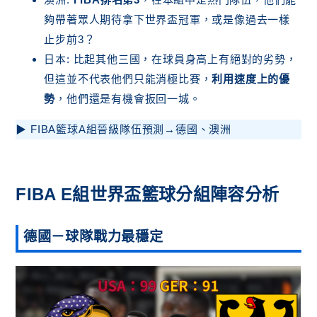
夠帶著眾人期待拿下世界盃冠軍，或是像過去一樣
止步前3？
日本: 比起其他三國，在球員身高上有絕對的劣勢，
但這並不代表他們只能消極比賽，
利用速度上的優
勢
，他們還是有機會扳回一城。
▶ FIBA籃球A組晉級隊伍預測→德國、澳洲
FIBA E組世界盃籃球分組陣容分析
德國－球隊
戰力最穩定