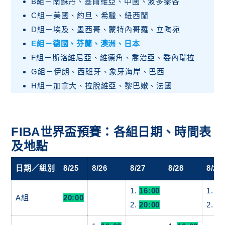
B組－南蘇丹、塞爾維亞、中國、波多黎各
C組－美國、約旦、希臘、紐西蘭
D組－埃及、墨西哥、蒙特內哥羅、立陶宛
E組－德國、芬蘭、澳洲、日本
F組－斯洛維尼亞、維德角、喬治亞、委內瑞拉
G組－伊朗、西班牙、象牙海岸、巴西
H組－加拿大、拉脫維亞、黎巴嫩、法國
FIBA世界盃預賽：各組日期、時間表
及地點
日期／組別
8/25
8/26
8/27
8/28
8/29
1.
16:00
1.
16
A組
20:00
2.
20:00
2.
20