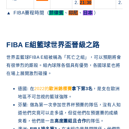
2.
21:30
2.
21
FIBA賽程時間（
菲律賓
、
印尼
、
日本
）
FIBA E組籃球世界盃晉級之路
世界盃籃球FIBA E組被稱為「死亡之組」，可以預期將會
有很慘烈的廝殺。組內球隊各個具有優勢，各國球星也將
在場上展開激烈碰撞。
德國: 在
2022的
歐洲錦標賽
拿下第3名
，是支在歐洲
地區不可忽視的籃球強隊。
芬蘭: 做為第一次參加世界杯預賽的隊伍，沒有人知
道他們究竟可以走多遠，但從他們在預選賽的成績
來看，他們是一直
高度團結且合作
的隊伍。
澳洲:
FIBA排名第3
，在本組中是熱門隊伍，他們能