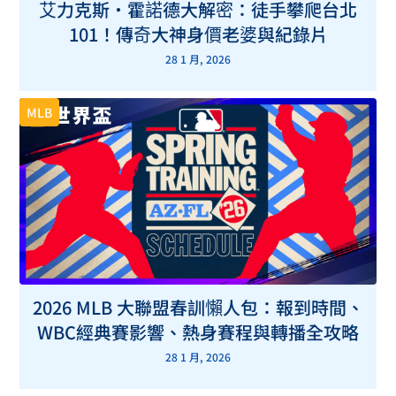
艾力克斯・霍諾德大解密：徒手攀爬台北
101！傳奇大神身價老婆與紀錄片
28 1 月, 2026
MLB
2026 MLB 大聯盟春訓懶人包：報到時間、
WBC經典賽影響、熱身賽程與轉播全攻略
28 1 月, 2026