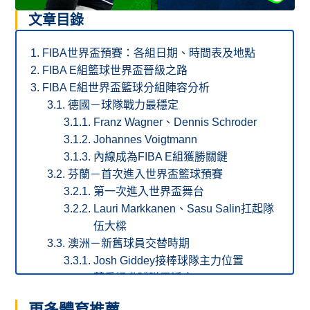
文章目錄
FIBA世界盃預賽：各組日期、時間表及地點
FIBA E組籃球世界盃晉級之路
FIBA E組世界盃籃球分組陣容分析
德國－球隊戰力最穩定
Franz Wagner、Dennis Schroder
Johannes Voigtmann
內線成為FIBA E組獲勝關鍵
芬蘭－首次進入世界盃籃球預賽
第一次進入世界盃舞台
Lauri Markkanen、Sasu Salin扛起隊
伍大樑
澳洲－新舊球員交替時期
Josh Giddey接棒球隊主力位置
著重提升球隊靈活度
日本－首輪預賽略顯劣勢
更多體育推薦