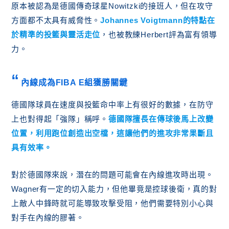
原本被認為是德國傳奇球星Nowitzki的接班人，但在攻守
方面都不太具有威脅性。
Johannes Voigtmann的特點在
於
精準的投籃與靈活走位
，也被教練Herbert評為富有領導
力。
內線成為FIBA E組獲勝關鍵
德國隊球員在速度與投籃命中率上有很好的數據，在防守
上也對得起「強隊」稱呼。
德國隊擅長在傳球後馬上改變
位置，利用跑位創造出空檔，這讓他們的進攻非常果斷且
具有效率。
對於德國隊來說，潛在的問題可能會在內線進攻時出現。
Wagner有一定的切入能力，但他畢竟是控球後衛，真的對
上敵人中鋒時就可能導致攻擊受阻，他們需要特別小心與
對手在內線的膠著。