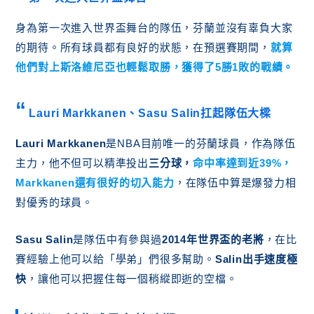
身為第一次進入世界盃舞台的隊伍，芬蘭並沒有辜負大家
的期待。所有球員都有良好的狀態，在預選賽期間，
就算
他們對上斯洛維尼亞也輕鬆取勝，獲得了
5勝1敗的戰績
。
Lauri Markkanen、Sasu Salin扛起隊伍大樑
Lauri Markkanen
是NBA目前唯一的芬蘭球員，作為隊伍
主力，他不但可以精準投出
三分球，
命中率達到近39%
，
Markkanen
還有很好的切入能力
，在隊伍中算是爆發力相
對優秀的球員。
Sasu Salin
是隊伍中有參與過
2014年世界盃的老將
，在比
賽經驗上他可以給「學弟」們很多幫助。
Salin出手速度極
快
，讓他可以把握住每一個稍縱即逝的空檔。