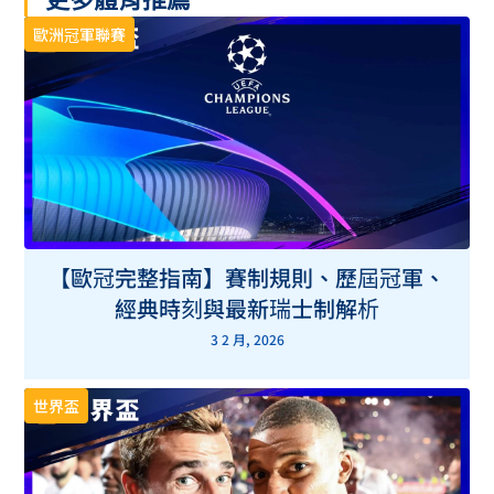
戰術：體格不夠，速度來湊
把握主辦國的主場優勢
歐洲冠軍聯賽
結論
【歐冠完整指南】賽制規則、歷屆冠軍、
經典時刻與最新瑞士制解析
3 2 月, 2026
世界盃