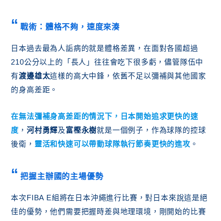
戰術：體格不夠，速度來湊
日本過去最為人詬病的就是體格差異，在面對各國超過
210公分以上的「長人」往往會吃下很多虧，儘管隊伍中
有
渡邊雄太
這樣的高大中鋒，依舊不足以彌補與其他國家
的身高差距。
在無法彌補身高差距的情況下，
日本開始追求更快的速
度
，
河村勇輝
及
富樫永樹
就是一個例子，作為球隊的控球
後衛，
靈活和快速可以帶動球隊執行節奏更快的進攻
。
把握主辦國的主場優勢
本次FIBA E組將在日本沖繩進行比賽，對日本來說這是絕
佳的優勢，他們需要把握時差與地理環境，剛開始的比賽