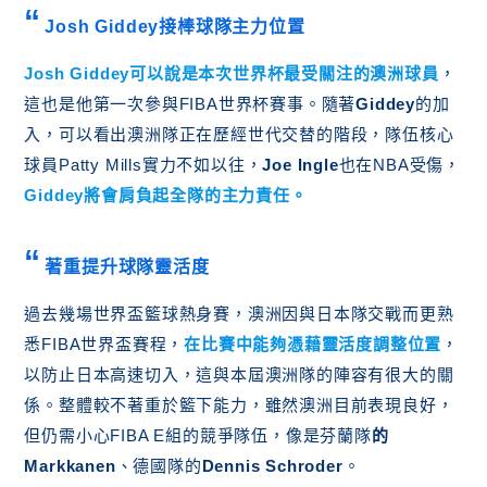
Josh Giddey接棒球隊主力位置
Josh Giddey
可以說是本次世界杯最受關注的澳洲球員
，
這也是他第一次參與FIBA世界杯賽事。隨著
Giddey
的加
入，可以看出澳洲隊正在歷經世代交替的階段，隊伍核心
球員Patty Mills實力不如以往，
Joe Ingle
也在NBA受傷，
Giddey將會肩負起全隊的主力責任
。
著重提升球隊靈活度
過去幾場世界盃籃球熱身賽，澳洲因與日本隊交戰而更熟
悉FIBA世界盃賽程，
在比賽中能夠憑藉靈活度調整位置
，
以防止日本高速切入，這與本屆澳洲隊的陣容有很大的關
係。整體較不著重於籃下能力，雖然澳洲目前表現良好，
但仍需小心FIBA E組的競爭隊伍，像是芬蘭隊
的
Markkanen
、德國隊的
Dennis Schroder
。