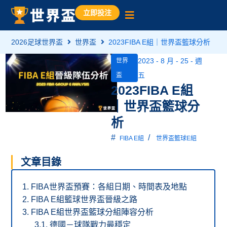
立即投注
2026足球世界盃
世界盃
2023FIBA E組｜世界盃籃球分析
2023 - 8 月 - 25 - 週
世界
五
盃
2023FIBA E組
｜世界盃籃球分
析
#
/
FIBA E組
世界盃籃球E組
文章目錄
FIBA世界盃預賽：各組日期、時間表及地點
FIBA E組籃球世界盃晉級之路
FIBA E組世界盃籃球分組陣容分析
德國－球隊戰力最穩定