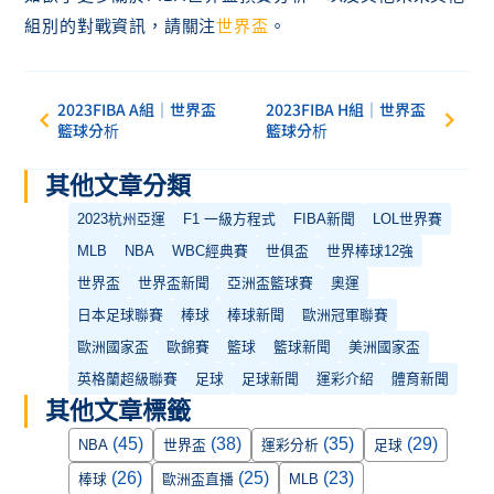
組別的對戰資訊，請關注
世界盃
。
2023FIBA A組｜世界盃
2023FIBA H組｜世界盃
籃球分析
籃球分析
其他文章分類
2023杭州亞運
F1 一級方程式
FIBA新聞
LOL世界賽
MLB
NBA
WBC經典賽
世俱盃
世界棒球12強
世界盃
世界盃新聞
亞洲盃籃球賽
奧運
日本足球聯賽
棒球
棒球新聞
歐洲冠軍聯賽
歐洲國家盃
歐錦賽
籃球
籃球新聞
美洲國家盃
英格蘭超級聯賽
足球
足球新聞
運彩介紹
體育新聞
其他文章標籤
(45)
(38)
(35)
(29)
NBA
世界盃
運彩分析
足球
(26)
(25)
(23)
棒球
歐洲盃直播
MLB