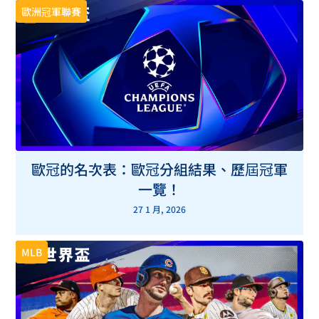
歐洲冠軍聯賽
歐冠的名次表：歐冠分組結果、歷屆冠軍
一覽！
27 1 月, 2026
MLB