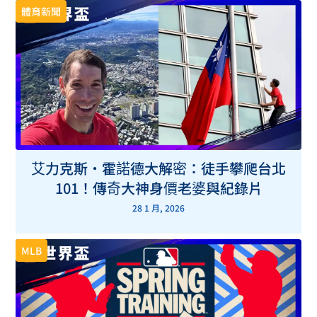
體育新聞
艾力克斯・霍諾德大解密：徒手攀爬台北
101！傳奇大神身價老婆與紀錄片
28 1 月, 2026
MLB