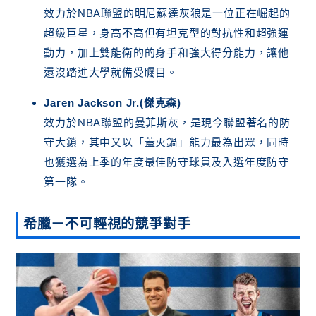
效力於NBA聯盟的明尼蘇達灰狼是一位正在崛起的
超級巨星，身高不高但有坦克型的對抗性和超強運
動力，加上雙能衛的的身手和強大得分能力，讓他
還沒踏進大學就備受矚目。
Jaren Jackson Jr.(傑克森)
效力於NBA聯盟的曼菲斯灰，是現今聯盟著名的防
守大鎖，其中又以「蓋火鍋」能力最為出眾，同時
也獲選為上季的年度最佳防守球員及入選年度防守
第一隊。
希臘－不可輕視的競爭對手