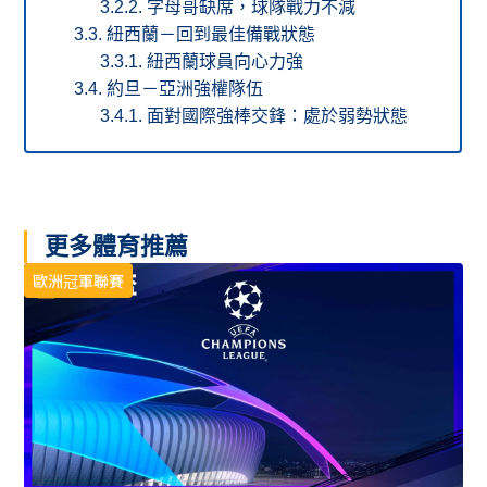
字母哥缺席，球隊戰力不減
紐西蘭－回到最佳備戰狀態
紐西蘭球員向心力強
約旦－亞洲強權隊伍
面對國際強棒交鋒：處於弱勢狀態
更多體育推薦
歐洲冠軍聯賽