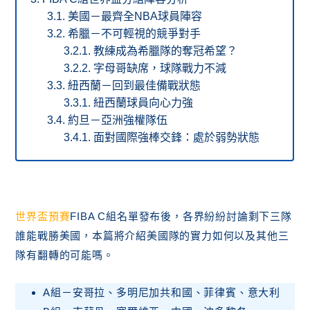
美國－最齊全NBA球員陣容
希臘－不可輕視的競爭對手
教練成為希臘隊的奪冠希望？
字母哥缺席，球隊戰力不減
紐西蘭－回到最佳備戰狀態
紐西蘭球員向心力強
約旦－亞洲強權隊伍
面對國際強棒交鋒：處於弱勢狀態
世界盃預賽
FIBA C組名單發布後，各界紛紛討論剩下三隊
誰能戰勝美國，本篇將介紹美國隊的實力如何以及其他三
隊有翻轉的可能嗎。
A組－安哥拉、多明尼加共和國、菲律賓、意大利