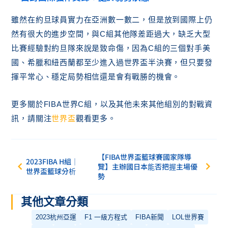
雖然在約旦球員實力在亞洲數一數二，但是放到國際上仍
然有很大的進步空間，與C組其他隊差距過大，缺乏大型
比賽經驗對約旦隊來說是致命傷，因為C組的三個對手美
國、希臘和紐西蘭都至少進入過世界盃半決賽，但只要發
揮平常心、穩定局勢相信還是會有戰勝的機會。
更多關於FIBA世界C組，以及其他未來其他組別的對戰資
訊，請關注
世界盃
觀看更多。
【FIBA世界盃籃球賽國家隊導
2023FIBA H組｜
覽】主辦國日本能否把握主場優
世界盃籃球分析
勢
其他文章分類
2023杭州亞運
F1 一級方程式
FIBA新聞
LOL世界賽