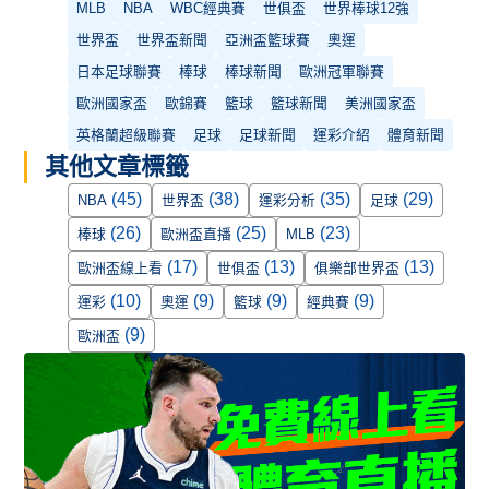
MLB
NBA
WBC經典賽
世俱盃
世界棒球12強
世界盃
世界盃新聞
亞洲盃籃球賽
奧運
日本足球聯賽
棒球
棒球新聞
歐洲冠軍聯賽
歐洲國家盃
歐錦賽
籃球
籃球新聞
美洲國家盃
英格蘭超級聯賽
足球
足球新聞
運彩介紹
體育新聞
其他文章標籤
(45)
(38)
(35)
(29)
NBA
世界盃
運彩分析
足球
(26)
(25)
(23)
棒球
歐洲盃直播
MLB
(17)
(13)
(13)
歐洲盃線上看
世俱盃
俱樂部世界盃
(10)
(9)
(9)
(9)
運彩
奧運
籃球
經典賽
(9)
歐洲盃