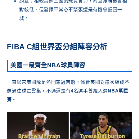
約旦：相較其他三國的球員實力，約旦獲勝機會相
對較低，但發揮平常心不緊張還是有機會扳回一
城。
FIBA C組世界盃分組陣容分析
美國－最齊全NBA球員陣容
一直以來美國隊是熱門奪冠首選，儘管美國對這次組成不
像過往球星雲集，不過還是有4名選手曾經入選
NBA明星
賽
。