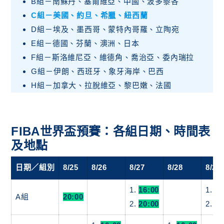
B組－南蘇丹、塞爾維亞、中國、波多黎各
C組－美國、約旦、希臘、紐西蘭
D組－埃及、墨西哥、蒙特內哥羅、立陶宛
E組－德國、芬蘭、澳洲、日本
F組－斯洛維尼亞、維德角、喬治亞、委內瑞拉
G組－伊朗、西班牙、象牙海岸、巴西
H組－加拿大、拉脫維亞、黎巴嫩、法國
FIBA世界盃預賽：各組日期、時間表
及地點
日期／組別
8/25
8/26
8/27
8/28
8/29
1.
16:00
1.
16
A組
20:00
2.
20:00
2.
20