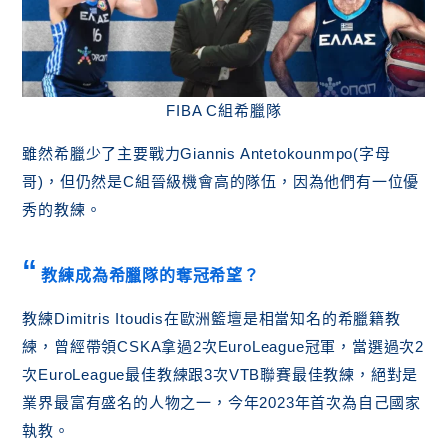
FIBA C組希臘隊
雖然希臘少了主要戰力Giannis Antetokounmpo(字母
哥)，但仍然是C組晉級機會高的隊伍，因為他們有一位優
秀的教練。
教練成為希臘隊的奪冠希望？
教練Dimitris Itoudis在歐洲籃壇是相當知名的希臘籍教
練，曾經帶領CSKA拿過2次EuroLeague冠軍，當選過次2
次EuroLeague最佳教練跟3次VTB聯賽最佳教練，絕對是
業界最富有盛名的人物之一，今年2023年首次為自己國家
執教。