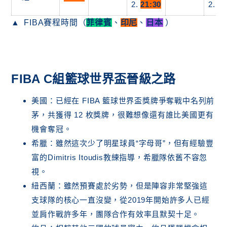
2.
21:30
2.
21
FIBA賽程時間（
菲律賓
、
印尼
、
日本
）
FIBA C組籃球世界盃晉級之路
美國：已經在 FIBA​​ 籃球世界盃獎牌爭奪戰中名列前
茅，共獲得 12 枚獎牌，很難想像還有誰比美國更有
機會奪冠。
希臘：雖然這次少了明星球員“字母哥”，但有經驗豐
富的Dimitris Itoudis教練指導，希臘隊依舊不容忽
視。
紐西蘭：雖然預賽處於劣勢，但是陣容非常堅強這
支球隊的核心一直沒變，從2019年開始許多人已經
並肩作戰許多年，團隊合作有效率且默契十足。