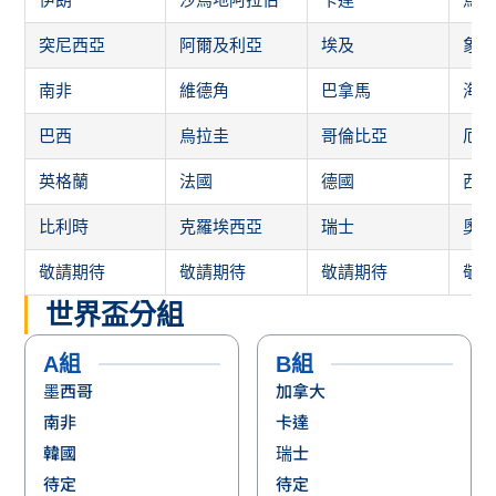
突尼西亞
阿爾及利亞
埃及
象
南非
維德角
巴拿馬
海
巴西
烏拉圭
哥倫比亞
厄
英格蘭
法國
德國
西
比利時
克羅埃西亞
瑞士
奧
敬請期待
敬請期待
敬請期待
敬
世界盃分組
A組
B組
墨西哥
加拿大
南非
卡達
韓國
瑞士
待定
待定