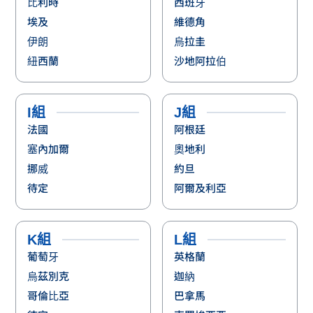
比利時
西班牙
埃及
維德角
伊朗
烏拉圭
紐西蘭
沙地阿拉伯
I組
J組
法國
阿根廷
塞內加爾
奧地利
挪威
約旦
待定
阿爾及利亞
K組
L組
葡萄牙
英格蘭
烏茲別克
迦納
哥倫比亞
巴拿馬