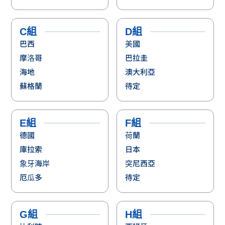
C組
D組
巴西
美國
摩洛哥
巴拉圭
海地
澳大利亞
蘇格蘭
待定
E組
F組
德國
荷蘭
庫拉索
日本
象牙海岸
突尼西亞
厄瓜多
待定
G組
H組