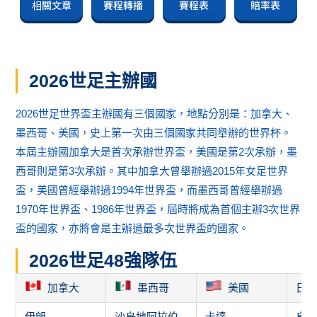
相關文章
賽程轉播
賽程表
賠率表
2026世足主辦國
2026世足世界盃主辦國有三個國家，地點分別是：加拿大、
墨西哥、美國，史上第一次由三個國家共同舉辦的世界杯。
本屆主辦國加拿大是首次承辦世界盃，美國是第2次承辦，墨
西哥則是第3次承辦。其中加拿大曾舉辦過2015年女足世界
盃，美國曾經舉辦過1994年世界盃，而墨西哥曾經舉辦過
1970年世界盃、1986年世界盃，屆時將成為首個主辦3次世界
盃的國家，亦將會是主辦過最多次世界盃的國家。
2026世足48強隊伍
加拿大
墨西哥
美國
日
伊朗
沙烏地阿拉伯
卡達
烏