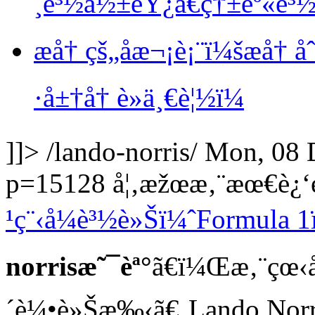
¸è³½å½±éŸ¿ã€ç†±èº«è³
æ­å† çš„åæ¬¡è¡¨ï¼šæ­å†
·å±†å† è»ä¸€è¦½ï¼
]]>
/lando-norris/
Mon, 08 
p=15128
å¦‚æžœæ‚¨æœ€è¿‘
¹ç¨‹å¼è³½è»Šï¼ˆFormula 
norrisæ˜¯èª°
ã€ï¼Œæ‚¨çœ‹å
´è¼•è»Šæ‰‹ã€‚Lando Norr