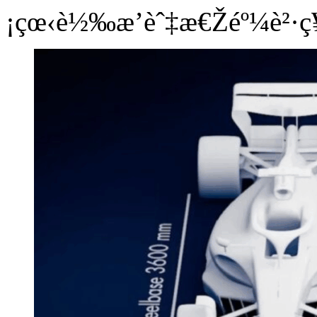
¡çœ‹è½‰æ’­èˆ‡æ€Žéº¼è²·ç