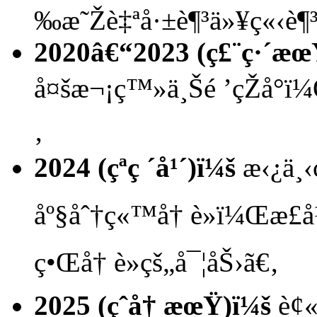
‰æ˜Žè‡ªå·±è¶³ä»¥ç«‹è¶³
2020â€“2023 (ç£¨ç·´æœ
å¤šæ¬¡ç™»ä¸Šé ’çŽå
‚
2024 (çªç ´å¹´)ï¼š
æ‹¿ä¸‹
åº§åˆ†ç«™å† è»ï¼Œæ­£å
ç•Œå† è»çš„å¯¦åŠ›ã€‚
2025 (çˆ­å† æœŸ)ï¼š
è¢«