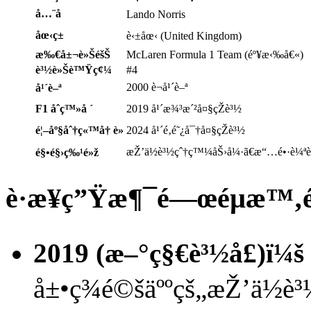
å…¨å
Lando Norris
åœ‹ç±
è‹±åœ‹ (United Kingdom)
æ‰€å±¬è»ŠéšŠ
McLaren Formula 1 Team (éº¥æ‹‰å€«)
è³½è»Šè™Ÿç¢¼
#4
2000 è¬å¹´è–ª
å¹´è–ª
F1 åˆç™»å ´
2019 å¹´æ¾³æ´²å¤§çŽè³½
é¦–åº§åˆ†ç«™å† è»
2024 å¹´é‚é˜¿å¯†å¤§çŽè³½
æŽ’ä½è³½çˆ†ç™¼åŠ›å¼·ã€æ“…é•·è¼ªè
é§•é§›ç‰¹é»ž
è·æ¥­ç”Ÿæ¶¯é—œéµæ™‚é
2019 (æ–°ç§€è³½å­£)ï¼š
å±•ç¾é©šäººçš„æŽ’ä½è