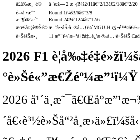
å­£å‰æ¸¬è©¦
å·´æž— 2 æ¬¡ï¼š2/11â€“2/13ã€2/18â€“2/20
é–‹å¹•æˆ°
Round 1ï¼š3/6â€“3/8
æ”¶å®˜æˆ°
Round 24ï¼š12/4â€“12/6
æœ€å¤§è®Šé©
æ–°å‹•åŠ›å–®å…ƒï¼ˆMGU-H ç§»é™¤ã€é›»è
è»ŠéšŠæ•¸
11 æ”¯ï¼ˆæ–°å¢žå‡±è¿ªæ‹‰å…‹è»ŠéšŠ Cad
2026 F1 è¦å‰‡é‡é»žï
°è»Šé«”æ€Žéº¼æ”¹ï¼Ÿ
2026 å¹´ä¸æ˜¯ã€Œå°æ”¹
´å€‹è³½è»Šå“²å­¸æ›ä»£ï¼