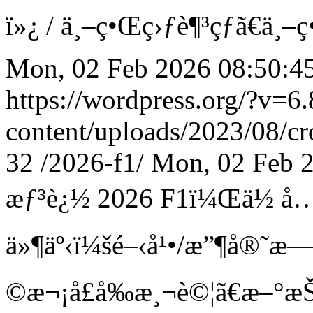
ï»¿
/
ä¸–ç•Œç›ƒè¶³çƒã€ä¸–
Mon, 02 Feb 2026 08:50:4
https://wordpress.org/?v=6.
content/uploads/2023/08/c
32
/2026-f1/
Mon, 02 Feb 
æƒ³è¿½ 2026 F1ï¼Œä½ å…¶å
ä»¶äº‹ï¼šé–‹å¹•/æ”¶å®˜æ
©æ¬¡å­£å‰æ¸¬è©¦ã€æ–°æŠ