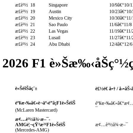
æ­£è³½
18
Singapore
10/9â€“10/1
æ­£è³½
19
Austin
10/23â€“10/
æ­£è³½
20
Mexico City
10/30â€“11/
æ­£è³½
21
Sao Paulo
11/6â€“11/8
æ­£è³½
22
Las Vegas
11/19â€“11/
æ­£è³½
23
Lusail
11/27â€“11/
æ­£è³½
24
Abu Dhabi
12/4â€“12/6
2026 F1 è»Šæ‰‹åŠç°½ç
è»ŠéšŠåç¨±
è£½é€ å•† / å‹•å
éº¥æ‹‰å€«è¬äº‹é”å¡F1è»ŠéšŠ
éº¥æ‹‰å€«â€“æ¢
¯
(McLaren Mastercard)
æ¢…è³½å¾·æ–¯-
AMGé¦¬çŸ³æ²¹F1è»ŠéšŠ
æ¢…è³½å¾·æ–¯
(Mercedes-AMG)