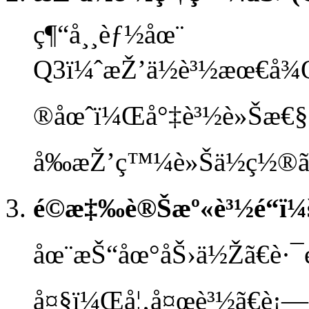
ç¶“å¸¸èƒ½åœ¨
Q3ï¼ˆæŽ’ä½è³½æœ€å¾
®åœˆï¼Œå°‡è³½è»Šæ€§è
å‰æŽ’ç™¼è»Šä½ç½®ã
é©æ‡‰è®Šæº«è³½é“ï¼
åœ¨æŠ“åœ°åŠ›ä½Žã€è·¯
å¤§ï¼Œå¦‚å¤œè³½ã€è¡—é