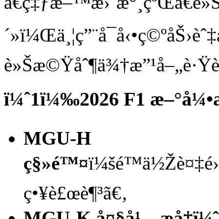
ã€ç‡ƒæ–™æ›´æ°¸çºŒã€è»Š
´»ï¼Œä¸¦ç”¨å¯å‹•ç©ºåŠ›è
è»Šæ©Ÿåˆ¶ä¾†æ”¹å–„è·Ÿè»
ï¼ˆ1ï¼‰2026 F1 æ–°å¼•
MGU-H
ç§»é™¤
ï¼šé™ä½Žè¤‡é›
ç•¥è£œè¶³ã€‚
MGU-K å¤§å¹…æå‡ï¼