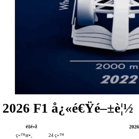
2026 F1 å¿«é€Ÿé–±è¦½
é‡é»ž
2026
ç«™æ•¸
24 ç«™