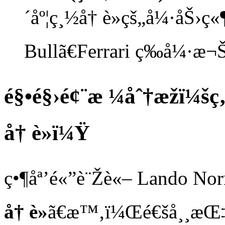
´åº¦ç¸½å† è»çš„å¼·åŠ›ç
Bullã€Ferrari ç­‰å¼·æ¬Š
é§•é§›é¢¨æ ¼åˆ†æžï¼š
å† è»ï¼Ÿ
ç•¶åª’é«”è¨Žè«– Lando Norr
å† è»
ã€æ™‚ï¼Œé€šå¸¸æŒ‡