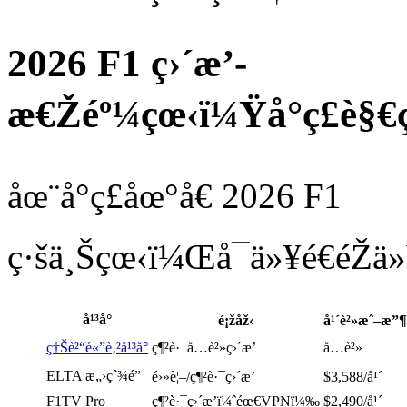
2026 F1 ç›´æ’­
æ€Žéº¼çœ‹ï¼Ÿå°ç£è§€
åœ¨å°ç£åœ°å€ 2026 F1
ç·šä¸Šçœ‹ï¼Œå¯ä»¥é€éŽä»¥ä
å¹³å°
é¡žåž‹
å¹´è²»æˆ–æ”¶
ç†Šè²“é«”è‚²å¹³å°
ç¶²è·¯å…è²»ç›´æ’­
å…è²»
ELTA æ„›çˆ¾é”
é›»è¦–/ç¶²è·¯ç›´æ’­
$3,588/å¹´
F1TV Pro
ç¶²è·¯ç›´æ’­ï¼ˆéœ€VPNï¼‰
$2,490/å¹´