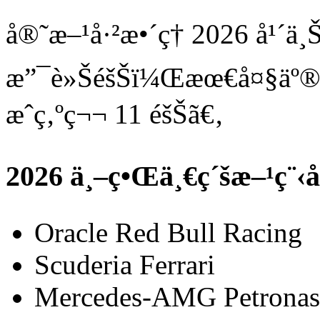
å®˜æ–¹å·²æ•´ç† 2026 å¹´ä¸
æ”¯è»ŠéšŠï¼Œæœ€å¤§äº®é»
æˆç‚ºç¬¬ 11 éšŠã€‚
2026 ä¸–ç•Œä¸€ç´šæ–¹ç¨‹å
Oracle Red Bull Racing
Scuderia Ferrari
Mercedes-AMG Petronas