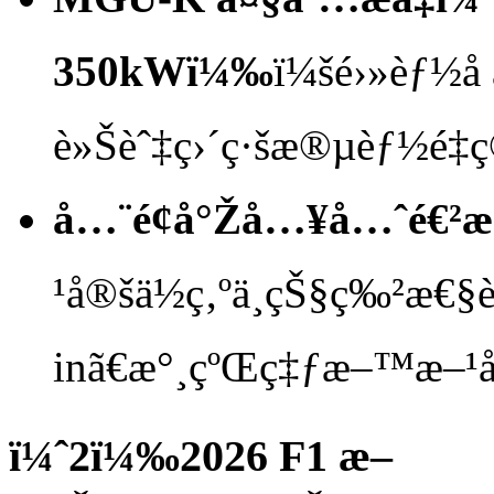
350kWï¼‰
ï¼šé›»èƒ½å
è»Šèˆ‡ç›´ç·šæ®µèƒ½é‡ç
å…¨é¢å°Žå…¥å…ˆé€²
¹å®šä½ç‚ºä¸çŠ§ç‰²æ€
inã€æ°¸çºŒç‡ƒæ–™æ–¹å
ï¼ˆ2ï¼‰2026 F1 æ–