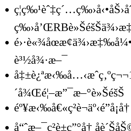
ç¦ç‰¹èˆ‡ç´…ç‰›å‹•åŠ›
ç‰›å’ŒRBè»ŠéšŠä¾›æ
é›·è«¾åœæ­¢ä¾›æ‡‰å¼
è³½å¾·æ–¯
å‡±è¿ªæ‹‰å…‹æˆç‚ºç¬
´å¾Œé¦–æ”¯æ–°è»ŠéšŠ
éº¥æ‹‰å€«ç²è¬äº‹é”å¡å†
å“ˆæ–¯ç²è±ç”°å† åè´ŠåŠ