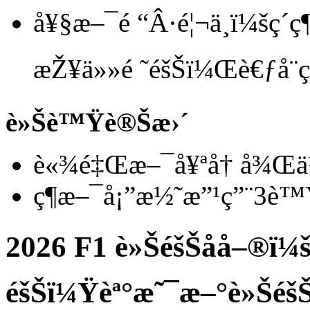
å¥§æ–¯é “Â·é¦¬ä¸ï¼šç´ç
æŽ¥ä»»é ˜éšŠï¼Œè€ƒå¨ç
è»Šè™Ÿè®Šæ›´
è«¾é‡Œæ–¯å¥ªå† å¾Œ
ç¶­æ–¯å¡”æ½˜æ”¹ç”¨3
2026 F1 è»ŠéšŠåå–®ï¼
éšŠï¼Ÿèª°æ˜¯æ–°è»Šéš