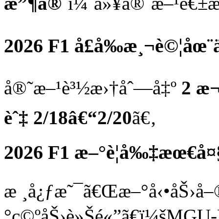
æ”¶å®˜
ï¼ˆä»¥å®˜æ–¹é€±æ
2026 F1 å­£å‰æ¸¬è©¦å
å®˜æ–¹è³½æ›†åˆ—å‡º
2 æ¬
èˆ‡ 2/18â€“2/20
ã€‚
2026 F1 æ–°è¦å‰‡æœ€å
æ ¸å¿ƒæ˜¯ã€Œæ–°å‹•åŠ›å
°ç©ºåŠ›è»Šé«”ã€ï¼šMGU