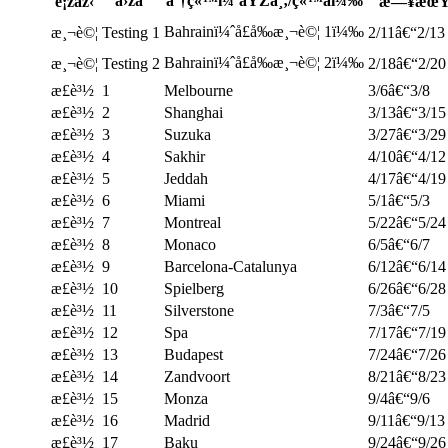
å›žåˆ
åˆ†ç«™ï¼ˆåŸŽå¸‚/ç«™åï¼‰
é¡žåž‹
æ—¥æœ
Bahrainï¼ˆå­£å‰æ¸¬è©¦ 1ï¼‰
æ¸¬è©¦
Testing 1
2/11â€“2/13
Bahrainï¼ˆå­£å‰æ¸¬è©¦ 2ï¼‰
æ¸¬è©¦
Testing 2
2/18â€“2/20
æ­£è³½
1
Melbourne
3/6â€“3/8
æ­£è³½
2
Shanghai
3/13â€“3/15
æ­£è³½
3
Suzuka
3/27â€“3/29
æ­£è³½
4
Sakhir
4/10â€“4/12
æ­£è³½
5
Jeddah
4/17â€“4/19
æ­£è³½
6
Miami
5/1â€“5/3
æ­£è³½
7
Montreal
5/22â€“5/24
æ­£è³½
8
Monaco
6/5â€“6/7
æ­£è³½
9
Barcelona-Catalunya
6/12â€“6/14
æ­£è³½
10
Spielberg
6/26â€“6/28
æ­£è³½
11
Silverstone
7/3â€“7/5
æ­£è³½
12
Spa
7/17â€“7/19
æ­£è³½
13
Budapest
7/24â€“7/26
æ­£è³½
14
Zandvoort
8/21â€“8/23
æ­£è³½
15
Monza
9/4â€“9/6
æ­£è³½
16
Madrid
9/11â€“9/13
æ­£è³½
17
Baku
9/24â€“9/26