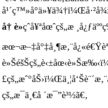
å¹´ç™»å°ä»¥ä¾†ï¼Œå·²å
å† è»
çˆ­å¥ªåœˆçš„æ ¸å¿ƒäº
æœ¬æ–‡å°‡å¸¶æ‚¨å¿«é€Ÿèª
è»ŠéšŠçš„è‹±åœ‹è»Šæ‰‹ï¼
£çš„æˆ°åŠ›ï¼Œä¸¦å‘Šè¨´æ‚¨å
çš„æ¯ä¸€å ´æ¯”è³½ã€‚