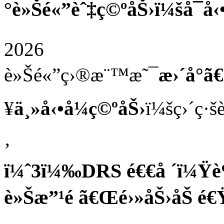
°è»Šé«”èˆ‡ç©ºåŠ›ï¼šå¯å
2026
è»Šé«”ç›®æ¨™æ˜¯
æ›´å°ã€
¥
ä¸»å‹•å¼ç©ºåŠ›
ï¼šç›´ç·š
‚
ï¼ˆ3ï¼‰DRS é€€å ´ï¼Ÿ
è»Šæ”¹é ã€Œé›»åŠ›åŠ é€Ÿ