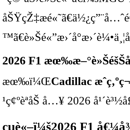
åŠŸçŽ‡æé«˜ã€ä½¿ç”¨å…ˆ
™ã€è»Šé«”æ›´å°æ›´è¼•ä¸¦
2026 F1 æœ‰æ–°è»Šéš
æœ‰ï¼Œ
Cadillac æˆç‚º
¹ç¢ºèªåŠ å…¥ 2026 å¹´è³½å­
çµè«–ï¼š2026 F1 å€