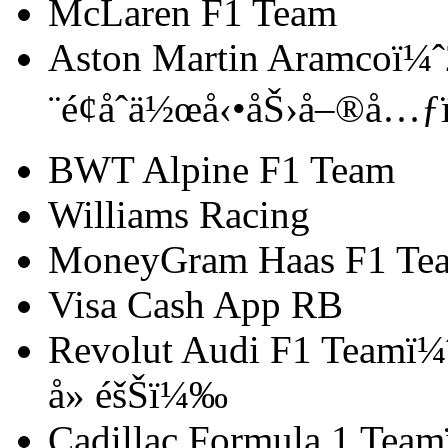
McLaren F1 Team
Aston Martin Aramcoï¼
¨é¢åˆä½œå‹•åŠ›å–®å…
BWT Alpine F1 Team
Williams Racing
MoneyGram Haas F1 Te
Visa Cash App RB
Revolut Audi F1 Teamï¼
å» éšŠï¼‰
Cadillac Formula 1 Tea