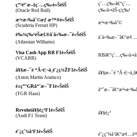
ç´…ç‰›â€“ç´…
ç”²éª¨æ–‡ç´…ç‰›è»ŠéšŠ
ç‰›å‹•åŠ›ç¦ç‰¹
(Oracle Red Bull)
æ³•æ‹‰åˆ©æƒ æ™®è»ŠéšŠ
æ³•æ‹‰åˆ©
(Scuderia Ferrari HP)
è‰¾ç‰¹èŠæ£®å¨å»‰æ–¯è»ŠéšŠ
å¨å»‰æ–¯â€“æ¢…
(Atlassian Williams)
Visa Cash App RB F1è»ŠéšŠ
RBâ€“ç´…ç‰›å‹•åŠ
(VCARB)
å¥§æ–¯é “Â·é¦¬ä¸é˜¿ç¾ŽF1è»ŠéšŠ
å¥§æ–¯é “Â·é¦¬ä¸
(Aston Martin Aramco)
è±ç”°GRå“ˆæ–¯F1è»ŠéšŠ
å“ˆæ–¯â€“æ³•æ‹‰
(TGR Haas)
Revolutå¥§è¿ªF1è»ŠéšŠ
å¥§è¿ª
(Audi F1 Team)
é˜¿çˆ¾å‘F1è»ŠéšŠ
é˜¿çˆ¾å‘â€“æ¢…è