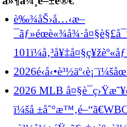
å»¶ä¼¸é–±è®€
è‰¾åŠ›å…‹æ–
¯ãƒ»éœè«¾å¾·å¤§è§£å
101ï¼å‚³å¥‡å¤§ç¥žèº«å
2026é‹å‹•è³½äº‹è¡¨ï¼šå
2026 MLB å¤§è¯ç›Ÿæ˜
ï¼šå ±åˆ°æ™‚é–“ã€WB