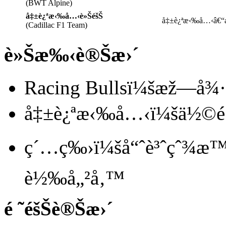
(BWT Alpine)
å‡±è¿ªæ‹‰å…‹è»ŠéšŠ
å‡±è¿ªæ‹‰å…‹â€“
(Cadillac F1 Team)
è»Šæ‰‹è®Šæ›´
Racing Bullsï¼šæž—å¾
å‡±è¿ªæ‹‰å…‹ï¼šä½©é›·
ç´…ç‰›ï¼šå“ˆè³ˆçˆ¾æ™
è½‰å„²å‚™
é ˜éšŠè®Šæ›´