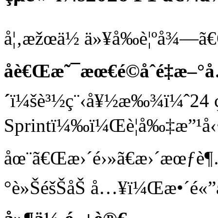
å¦‚æžœä½ ä»¥å‰è¦ºå¾—ã€
åè€Œæ˜¯æœ€é©åˆé‡æ–°å
´
ï¼šè³½ç¨‹å¥½æ‰¾ï¼ˆ24 
Sprintï¼‰ï¼Œè¦å‰‡æ”¹å‹•
åœ¨ã€Œæ›´é›»ã€æ›´æœƒè
°è»ŠéšŠåŠ å…¥ï¼Œæ•´é«”