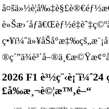
å¤šä»½è¦å‰‡è§£è®€éƒ½æ
è»Šæ›´åƒã€Œèƒ½é‡èˆ‡ç©ºåŠ
ç•¥ï¼ˆä»¥åŠå°æ‡‰çš„æ¨
®ç´”ä¾è³´å–®ä¸€æ©Ÿæ¢°å
2026 F1 è³½ç¨‹è¡¨ï¼ˆ2
£å‰æ¸¬è©¦æ™‚é–“