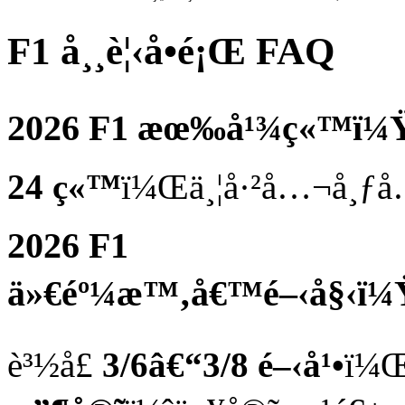
F1 å¸¸è¦‹å•é¡Œ FAQ
2026 F1 æœ‰å¹¾ç«™ï¼
24 ç«™
ï¼Œä¸¦å·²å…¬å¸ƒå
2026 F1
ä»€éº¼æ™‚å€™é–‹å§‹ï¼
è³½å­£
3/6â€“3/8 é–‹å¹•
ï¼