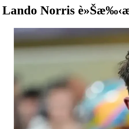
Lando Norris è»Šæ‰‹æ