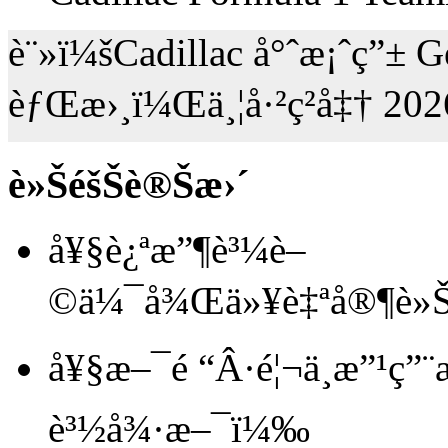
è¨»ï¼šCadillac å°ˆæ¡ˆç”± G
èƒŒæ›¸ï¼Œä¸¦å·²ç²å‡† 202
è»ŠéšŠè®Šæ›´
å¥§è¿ªæ”¶è³¼è–
©ä¼¯å¾Œä»¥è‡ªå®¶è»Šé
å¥§æ–¯é “Â·é¦¬ä¸æ”¹ç
è³½å¾·æ–¯ï¼‰