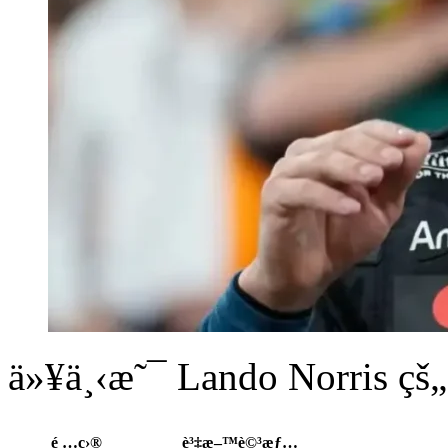
ä»¥ä¸‹æ˜¯ Lando Norris çš
é …ç›®
è³‡æ–™è©³æƒ…