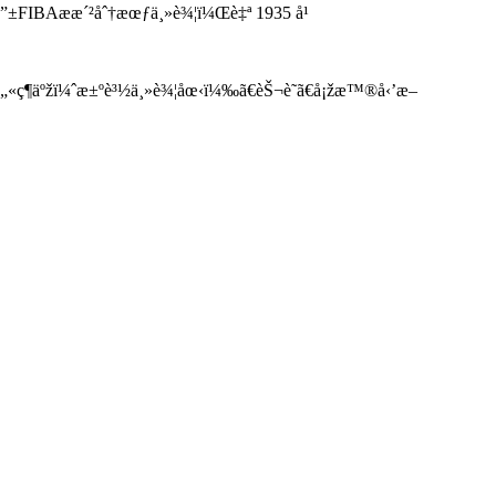
ç”±FIBAæ­æ´²åˆ†æœƒä¸»è¾¦ï¼Œè‡ª 1935 å¹
ç¶­äºžï¼ˆæ±ºè³½ä¸»è¾¦åœ‹ï¼‰ã€èŠ¬è˜­ã€å¡žæ™®å‹’æ–