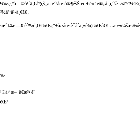
ï¼‰ç‚ºå…©å¹´ä¸€åº¦çš„æ­æ´²åœ‹å®¶éšŠæœ€é«˜æ®¿å ‚ç´šè³½äº‹ï¼Œ
½äº‹ä¹‹ä¸€ã€‚
9æœˆ14æ—¥
èˆ‰è¡Œï¼Œç”±å››åœ‹è¯åˆä¸»è¾¦ï¼ŒåŒ…æ‹¬ï¼šæ‹‰è„«
ï¼‰
®å‹’æ–¯ã€æ³¢è˜­
­èŒ²