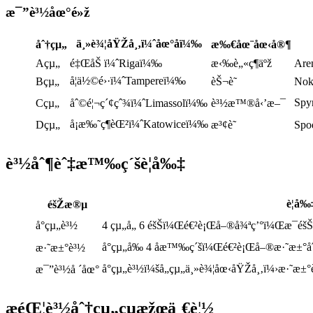
æ¯”è³½åœ°é»ž
ä¸»è¾¦åŸŽå¸‚ï¼ˆåœ°åï¼‰
åˆ†çµ„
æ‰€åœ¨åœ‹å®¶
Açµ„
é‡ŒåŠ ï¼ˆRigaï¼‰
æ‹‰è„«ç¶­äºž
Are
å¦ä½©é›·ï¼ˆTampereï¼‰
Bçµ„
èŠ¬è˜­
Nok
Spy
Cçµ„
åˆ©é¦¬ç´¢çˆ¾ï¼ˆLimassolï¼‰
è³½æ™®å‹’æ–¯
å¡æ‰˜ç¶­èŒ²ï¼ˆKatowiceï¼‰
Dçµ„
æ³¢è˜­
Spo
è³½åˆ¶èˆ‡æ™‰ç´šè¦å‰‡
è¦å‰
éšŽæ®µ
å°çµ„è³½
4 çµ„å„ 6 éšŠï¼Œé€²è¡Œå–®å¾ªç’°ï¼Œæ¯éšŠ
å°çµ„å‰ 4 åæ™‰ç´šï¼Œé€²è¡Œå–®æ·˜æ±°åˆ
æ·˜æ±°è³½
å°çµ„è³½ï¼šå„çµ„ä¸»è¾¦åœ‹åŸŽå¸‚ï¼›æ·˜æ
æ¯”è³½å ´åœ°
æ­éŒ¦è³½åˆ†çµ„çµæžœä¸€è¦½