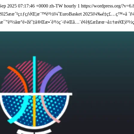
Sep 2025 07:17:46 +0000
zh-TW
hourly
1
https://wordpress.org/?v=6.
2025æ­æ´²ç±ƒçƒéŒ¦æ¨™è³½ï¼ˆEuroBasket 2025ï¼‰é‡ç£…ç™»å ´ï¼å
æ¯”è³½åœ°é»žèˆ‡å®Œæ•´è³½ç¨‹ï¼Œå…¨é¢è§£æžæœ¬å±†æ­éŒ¦è³½ç