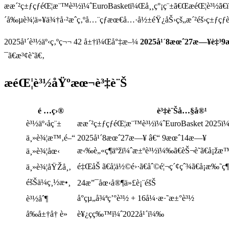
æ­æ´²ç±ƒçƒéŒ¦æ¨™è³½ï¼ˆEuroBasketï¼Œå¸¸ç°¡ç¨±ã€Œæ­éŒ¦è³½ã€
´å‰µè¾¦ä»¥ä¾†å·²æˆç‚ºå…¨çƒæœ€å…·å½±éŸ¿åŠ›çš„æ´²éš›ç±ƒçƒè³
2025å¹´è³½äº‹ç‚ºç¬¬ 42 å±†ï¼Œå°‡æ–¼
2025å¹´8æœˆ27æ—¥è‡³
¯ã€æ³¢è˜­ã€‚
æ­éŒ¦è³½åŸºæœ¬è³‡è¨Š
é …ç›®
è³‡è¨Šå…§å®¹
è³½äº‹åç¨±
æ­æ´²ç±ƒçƒéŒ¦æ¨™è³½ï¼ˆEuroBasket 2025
ä¸»è¾¦æ™‚é–“
2025å¹´8æœˆ27æ—¥ â€“ 9æœˆ14æ—¥
æ‹‰è„«ç¶­äºžï¼ˆæ±ºè³½ï¼‰ã€èŠ¬è˜­ã€å¡žæ™
ä¸»è¾¦åœ‹
é‡ŒåŠ ã€å¦ä½©é›·ã€åˆ©é¦¬ç´¢çˆ¾ã€å¡æ‰˜ç¶
ä¸»è¾¦åŸŽå¸‚
éšŠä¼ç¸½æ•¸
24æ”¯åœ‹å®¶ä»£è¡¨éšŠ
å°çµ„å¾ªç’°è³½ + 16å¼·æ·˜æ±°è³½
è³½åˆ¶
å‰å±†å† è»
è¥¿ç­ç‰™ï¼ˆ2022å¹´ï¼‰