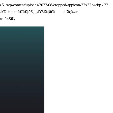
8.5
/wp-content/uploads/2023/08/cropped-appicon-32x32.webp
/
32
Œ¯é›†æ±å¥‘å¥‡ã€ç´„åŸºå¥‡ã€å­—æ¯å“¥ç­‰æ­æ
œ‹é»žã€‚