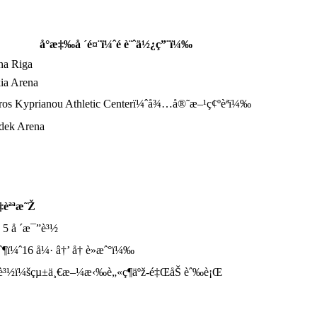
å°æ‡‰å ´é¤¨ï¼ˆé è¨ˆä½¿ç”¨ï¼‰
na Riga
ia Arena
ros Kyprianou Athletic Centerï¼ˆå¾…å®˜æ–¹ç¢ºèªï¼‰
dek Arena
‡èªªæ˜Ž
 5 å ´æ¯”è³½
¶ï¼ˆ16 å¼· â†’ å† è»æˆ°ï¼‰
±°è³½ï¼šçµ±ä¸€æ–¼æ‹‰è„«ç¶­äºž-é‡ŒåŠ èˆ‰è¡Œ