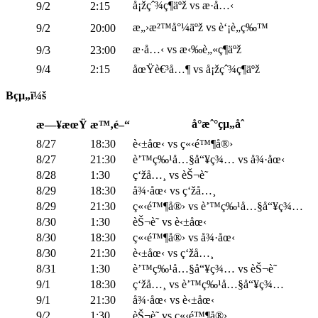
å¡žçˆ¾ç¶­äºž vs æ·å…‹
9/2
2:15
æ„›æ²™å°¼äºž vs è‘¡è„ç‰™
9/2
20:00
æ·å…‹ vs æ‹‰è„«ç¶­äºž
9/3
23:00
9/4
2:15
åœŸè€³å…¶ vs å¡žçˆ¾ç¶­äºž
Bçµ„ï¼š
å°æˆ°çµ„åˆ
æ—¥æœŸ
æ™‚é–“
8/27
18:30
è‹±åœ‹ vs ç«‹é™¶å®›
8/27
21:30
è’™ç‰¹å…§å“¥ç¾… vs å¾·åœ‹
8/28
1:30
ç‘žå…¸ vs èŠ¬è˜­
8/29
18:30
å¾·åœ‹ vs ç‘žå…¸
8/29
21:30
ç«‹é™¶å®› vs è’™ç‰¹å…§å“¥ç¾…
8/30
1:30
èŠ¬è˜­ vs è‹±åœ‹
8/30
18:30
ç«‹é™¶å®› vs å¾·åœ‹
8/30
21:30
è‹±åœ‹ vs ç‘žå…¸
8/31
1:30
è’™ç‰¹å…§å“¥ç¾… vs èŠ¬è˜­
9/1
18:30
ç‘žå…¸ vs è’™ç‰¹å…§å“¥ç¾…
9/1
21:30
å¾·åœ‹ vs è‹±åœ‹
9/2
1:30
èŠ¬è˜­ vs ç«‹é™¶å®›