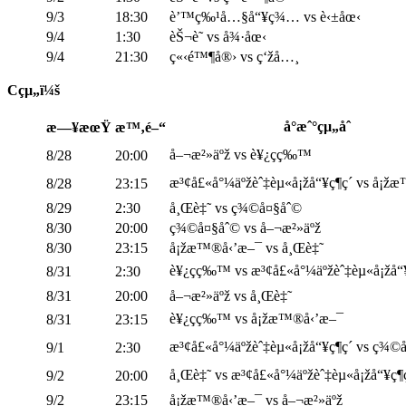
9/3
18:30
è’™ç‰¹å…§å“¥ç¾… vs è‹±åœ‹
9/4
1:30
èŠ¬è˜­ vs å¾·åœ‹
9/4
21:30
ç«‹é™¶å®› vs ç‘žå…¸
Cçµ„ï¼š
å°æˆ°çµ„åˆ
æ—¥æœŸ
æ™‚é–“
å–¬æ²»äºž vs è¥¿ç­ç‰™
8/28
20:00
æ³¢å£«å°¼äºžèˆ‡èµ«å¡žå“¥ç¶­ç´ vs å¡
8/28
23:15
8/29
2:30
å¸Œè‡˜ vs ç¾©å¤§åˆ©
8/30
20:00
ç¾©å¤§åˆ© vs å–¬æ²»äºž
8/30
23:15
å¡žæ™®å‹’æ–¯ vs å¸Œè‡˜
è¥¿ç­ç‰™ vs æ³¢å£«å°¼äºžèˆ‡èµ«å¡žå“¥ç
8/31
2:30
8/31
20:00
å–¬æ²»äºž vs å¸Œè‡˜
è¥¿ç­ç‰™ vs å¡žæ™®å‹’æ–¯
8/31
23:15
æ³¢å£«å°¼äºžèˆ‡èµ«å¡žå“¥ç¶­ç´ vs ç¾©
9/1
2:30
å¸Œè‡˜ vs æ³¢å£«å°¼äºžèˆ‡èµ«å¡žå“¥ç¶­ç
9/2
20:00
9/2
23:15
å¡žæ™®å‹’æ–¯ vs å–¬æ²»äºž