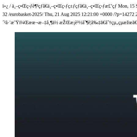
ï»¿
/
ä¸–ç•Œç›ƒè¶³çƒã€ä¸–ç•Œç›ƒç±ƒçƒã€ä¸–ç•Œç›ƒæ£’çƒ
Mon, 15 
32
/eurobasket-2025/
Thu, 21 Aug 2025 12:21:00 +0000
/?p=14272
´²å·¨æ˜Ÿï¼Œæœ¬æ–‡å¸¶ä½ æŽŒæ¡è³½åˆ¶è¦å‰‡ã€åˆ†çµ„çµæžœã€