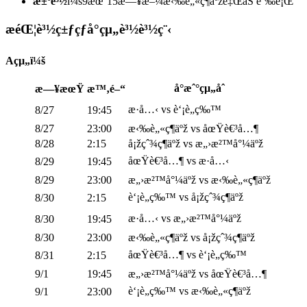
æ±ºè³½
ï¼š9æœˆ15æ—¥æ–¼æ‹‰è„«ç¶­äºžé‡ŒåŠ èˆ‰è¡Œ
æ­éŒ¦è³½ç±ƒçƒå°çµ„è³½è³½ç¨‹
Açµ„ï¼š
å°æˆ°çµ„åˆ
æ—¥æœŸ
æ™‚é–“
æ·å…‹ vs è‘¡è„ç‰™
8/27
19:45
8/27
23:00
æ‹‰è„«ç¶­äºž vs åœŸè€³å…¶
8/28
2:15
å¡žçˆ¾ç¶­äºž vs æ„›æ²™å°¼äºž
åœŸè€³å…¶ vs æ·å…‹
8/29
19:45
8/29
23:00
æ„›æ²™å°¼äºž vs æ‹‰è„«ç¶­äºž
è‘¡è„ç‰™ vs å¡žçˆ¾ç¶­äºž
8/30
2:15
æ·å…‹ vs æ„›æ²™å°¼äºž
8/30
19:45
8/30
23:00
æ‹‰è„«ç¶­äºž vs å¡žçˆ¾ç¶­äºž
åœŸè€³å…¶ vs è‘¡è„ç‰™
8/31
2:15
9/1
19:45
æ„›æ²™å°¼äºž vs åœŸè€³å…¶
è‘¡è„ç‰™ vs æ‹‰è„«ç¶­äºž
9/1
23:00