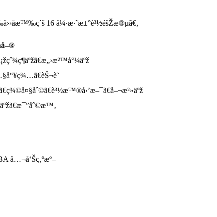
‰å››åæ™‰ç´š 16 å¼·æ·˜æ±°è³½éšŽæ®µã€‚
å–®
¡žçˆ¾ç¶­äºžã€æ„›æ²™å°¼äºž
…§å“¥ç¾…ã€èŠ¬è˜­
è‡˜ã€ç¾©å¤§åˆ©ã€è³½æ™®å‹’æ–¯ã€å–¬æ²»äºž
°¼äºžã€æ¯”åˆ©æ™‚
IBA å…¬å‘Šç‚ºæº–