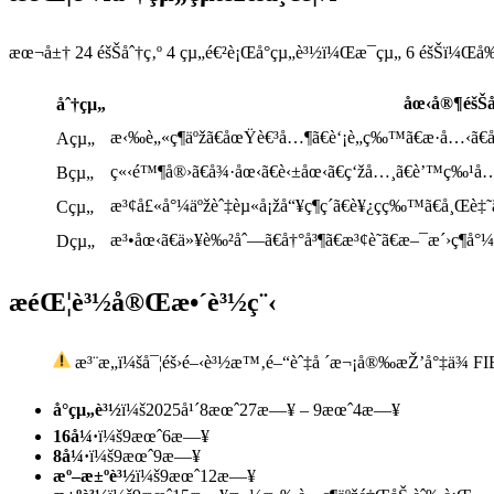
æœ¬å±† 24 éšŠåˆ†ç‚º 4 çµ„é€²è¡Œå°çµ„è³½ï¼Œæ¯çµ„ 6 éšŠï¼Œå
åœ‹å®¶éšŠå
åˆ†çµ„
æ‹‰è„«ç¶­äºžã€åœŸè€³å…¶ã€è‘¡è„ç‰™ã€æ·å…‹ã€å
Açµ„
ç«‹é™¶å®›ã€å¾·åœ‹ã€è‹±åœ‹ã€ç‘žå…¸ã€è’™ç‰¹å
Bçµ„
æ³¢å£«å°¼äºžèˆ‡èµ«å¡žå“¥ç¶­ç´ã€è¥¿ç­ç‰™ã€å¸Œ
Cçµ„
æ³•åœ‹ã€ä»¥è‰²åˆ—ã€å†°å³¶ã€æ³¢è˜­ã€æ–¯æ´›ç¶­å
Dçµ„
æ­éŒ¦è³½å®Œæ•´è³½ç¨‹
æ³¨æ„ï¼šå¯¦éš›é–‹è³½æ™‚é–“èˆ‡å ´æ¬¡å®‰æŽ’å°‡ä¾ F
å°çµ„è³½
ï¼š2025å¹´8æœˆ27æ—¥ – 9æœˆ4æ—¥
16å¼·
ï¼š9æœˆ6æ—¥
8å¼·
ï¼š9æœˆ9æ—¥
æº–æ±ºè³½
ï¼š9æœˆ12æ—¥