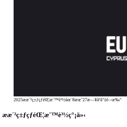
2025æ­æ´²ç±ƒçƒéŒ¦æ¨™è³½åœ¨8æœˆ27æ—¥å³å°‡é–‹æ‰“
æ­æ´²ç±ƒçƒéŒ¦æ¨™è³½ç°¡ä»‹