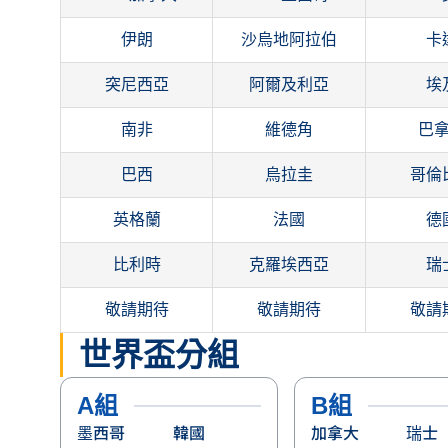
伊朗
沙烏地阿拉伯
卡
突尼西亞
阿爾及利亞
埃
南非
維德角
巴
巴西
烏拉圭
哥倫
英格蘭
法國
德
比利時
克羅埃西亞
瑞
敬請期待
敬請期待
敬請
世界盃分組
A組
B組
墨西哥
韓國
加拿大
瑞士