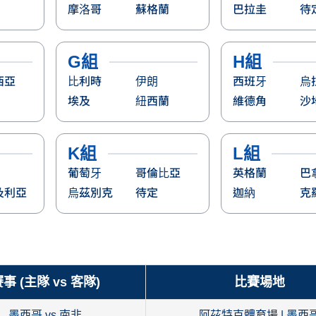
摩洛哥
蘇格蘭
巴拉圭
待
G組
H組
西亞
比利時
伊朗
西班牙
烏
埃及
紐西蘭
維德角
沙
K組
L組
葡萄牙
哥倫比亞
英格蘭
巴
及利亞
烏茲別克
待定
迦納
克
事 (主隊 vs 客隊)
比賽場地
墨西哥 vs 南非
阿茲特克體育場 | 墨西