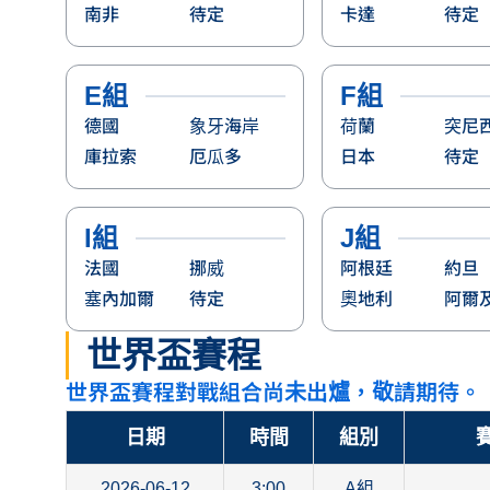
南非
待定
卡達
待定
E組
F組
德國
象牙海岸
荷蘭
突尼
庫拉索
厄瓜多
日本
待定
I組
J組
法國
挪威
阿根廷
約旦
塞內加爾
待定
奧地利
阿爾
世界盃賽程
世界盃賽程對戰組合尚未出爐，敬請期待。
日期
時間
組別
賽
2026-06-12
3:00
A組