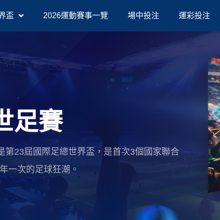
界盃
2026運動賽事一覽
場中投注
運彩投注
A世足賽
6世足賽）是第23屆國際足總世界盃，是首次3個國家聯合
四年一次的足球狂潮。