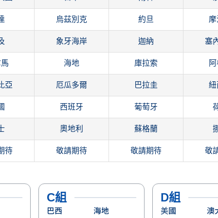
達
烏茲別克
約旦
摩
及
象牙海岸
迦納
塞
拿馬
海地
庫拉索
阿
比亞
厄瓜多爾
巴拉圭
紐
國
西班牙
葡萄牙
士
奧地利
蘇格蘭
期待
敬請期待
敬請期待
敬
C組
D組
巴西
海地
美國
澳