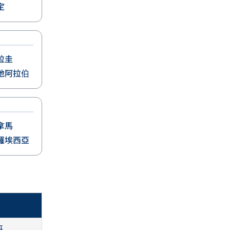
定
拉圭
地阿拉伯
拿馬
羅埃西亞
哥