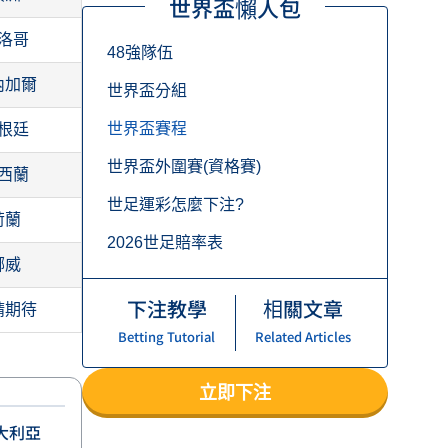
世界盃懶人包
洛哥
48強隊伍
內加爾
世界盃分組
世界盃賽程
根廷
世界盃外圍賽(資格賽)
西蘭
世足運彩怎麼下注?
荷蘭
2026世足賠率表
挪威
下注教學
相關文章
請期待
Betting Tutorial
Related Articles
立即下注
大利亞