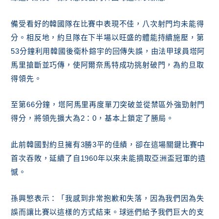
備受看好的韓國隊在比賽中表現不佳，八次射門均未能得
分。相反地，約旦隊在下半場以旺盛的體能持續施壓，第
53分鐘利用韓國後衛朴鎔宇的回傳失誤，由法甲球員塔阿
馬里搶斷並巧傳，使阿爾奈馬特成功挑射破門，為約旦取
得領先。
至第66分鐘，塔阿馬里再度單刀突破並從禁區外強勁射門
得分，將領先擴大為2：0，基本上鎖定了勝局。
此前韓國對約旦擁有3勝3平的佳績，卻在這場關鍵比賽中
首次吞敗，延續了自1960年以來未能摘取亞洲盃冠軍的遺
憾。
孫興慜表示：「我感到非常抱歉和失落，因為我們因為失
誤而讓比賽以這樣的方式結束。球迷們給予我們巨大的支