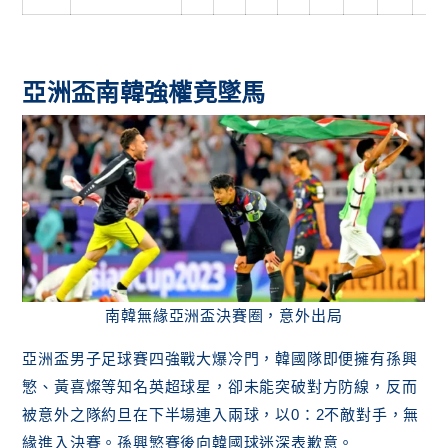
亞洲盃南韓強權竟墜馬
南韓無緣亞洲盃決賽圈，意外出局
亞洲盃男子足球賽四強戰大爆冷門，韓國隊即便擁有孫興
慜、黃喜燦等知名英超球星，卻未能突破對方防線，反而
被意外之隊約旦在下半場連入兩球，以0：2不敵對手，無
緣進入決賽。孫興慜賽後向韓國球迷深表歉意。