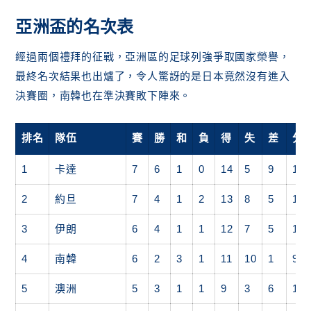
亞洲盃的名次表
經過兩個禮拜的征戰，亞洲區的足球列強爭取國家榮譽，
最終名次結果也出爐了，令人驚訝的是日本竟然沒有進入
決賽圈，南韓也在準決賽敗下陣來。
排名
隊伍
賽
勝
和
負
得
失
差
分
1
卡達
7
6
1
0
14
5
9
19
2
約旦
7
4
1
2
13
8
5
13
3
伊朗
6
4
1
1
12
7
5
13
4
南韓
6
2
3
1
11
10
1
9
5
澳洲
5
3
1
1
9
3
6
10