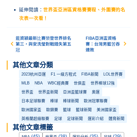
延伸閱讀：
世界盃亞洲區資格賽賽程、外圍賽的名
次表一次看！
戴資穎最新比賽榮登世界排名
FIBA亞洲盃資格
第三，與安洗瑩對戰錯失第五
賽：台灣男籃苦吞
冠
連敗
其他文章分類
2023杭州亞運
F1 一級方程式
FIBA新聞
LOL世界賽
MLB
NBA
WBC經典賽
世俱盃
世界棒球12強
世界盃
世界盃新聞
亞洲盃籃球賽
奧運
日本足球聯賽
棒球
棒球新聞
歐洲冠軍聯賽
歐洲國家盃
歐錦賽
籃球
籃球新聞
美洲國家盃
英格蘭超級聯賽
足球
足球新聞
運彩介紹
體育新聞
其他文章標籤
(45)
(38)
(35)
(29)
NBA
世界盃
運彩分析
足球