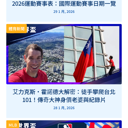
2026運動賽事表：國際運動賽事日期一覽
29 1 月, 2026
體育新聞
艾力克斯・霍諾德大解密：徒手攀爬台北
101！傳奇大神身價老婆與紀錄片
28 1 月, 2026
MLB