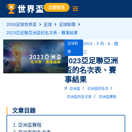
立即投注
2026足球世界盃
足球
足球新聞
2023亞足聯亞洲盃的名次表、賽事結果
2024 - 3 月 - 6 - 週
足球新
三
聞
2023亞足聯亞洲
盃的名次表、賽
事結果
#
/
/
亞洲盃
亞洲盃的名次
/
亞洲盃的名次表
亞洲盃賽程
文章目錄
亞洲盃賽程