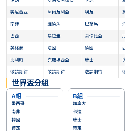
突尼西亞
阿爾及利亞
埃及
象
南非
維德角
巴拿馬
海
巴西
烏拉圭
哥倫比亞
厄
英格蘭
法國
德國
西
比利時
克羅埃西亞
瑞士
奧
敬請期待
敬請期待
敬請期待
敬
世界盃分組
A組
B組
墨西哥
加拿大
南非
卡達
韓國
瑞士
待定
待定