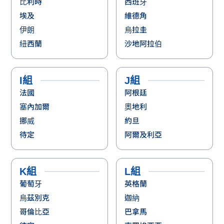
比利時
西班牙
埃及
維德角
伊朗
烏拉圭
紐西蘭
沙地阿拉伯
I組
J組
法國
阿根廷
塞內加爾
奧地利
挪威
約旦
待定
阿爾及利亞
K組
L組
葡萄牙
英格蘭
烏茲別克
迦納
哥倫比亞
巴拿馬