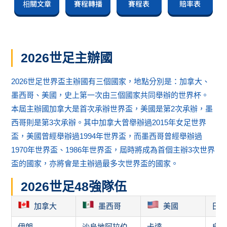
相關文章
賽程轉播
賽程表
賠率表
2026世足主辦國
2026世足世界盃主辦國有三個國家，地點分別是：加拿大、
墨西哥、美國，史上第一次由三個國家共同舉辦的世界杯。
本屆主辦國加拿大是首次承辦世界盃，美國是第2次承辦，墨
西哥則是第3次承辦。其中加拿大曾舉辦過2015年女足世界
盃，美國曾經舉辦過1994年世界盃，而墨西哥曾經舉辦過
1970年世界盃、1986年世界盃，屆時將成為首個主辦3次世界
盃的國家，亦將會是主辦過最多次世界盃的國家。
2026世足48強隊伍
加拿大
墨西哥
美國
日
伊朗
沙烏地阿拉伯
卡達
烏