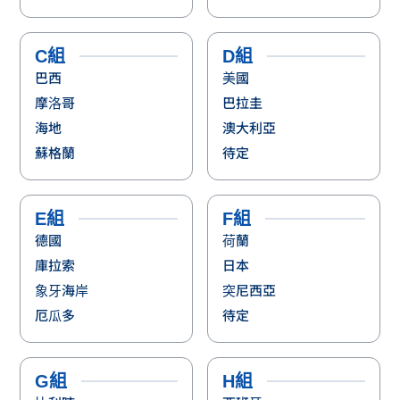
C組
D組
巴西
美國
摩洛哥
巴拉圭
海地
澳大利亞
蘇格蘭
待定
E組
F組
德國
荷蘭
庫拉索
日本
象牙海岸
突尼西亞
厄瓜多
待定
G組
H組