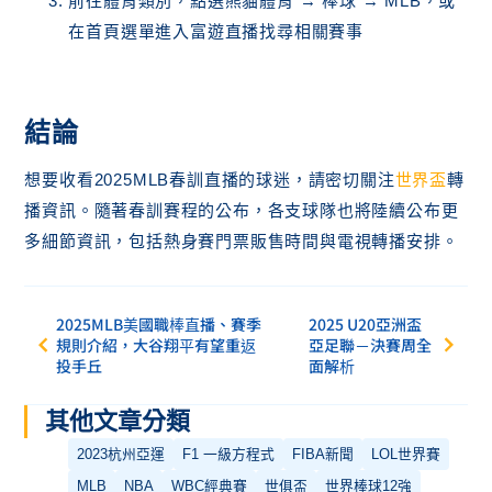
前往體育類別，點選熊貓體育 → 棒球 → MLB，或
在首頁選單進入富遊直播找尋相關賽事
結論
想要收看2025MLB春訓直播的球迷，請密切關注
世界盃
轉
播資訊。隨著春訓賽程的公布，各支球隊也將陸續公布更
多細節資訊，包括熱身賽門票販售時間與電視轉播安排。
2025MLB美國職棒直播、賽季
2025 U20亞洲盃
規則介紹，大谷翔平有望重返
亞足聯－決賽周全
投手丘
面解析
其他文章分類
2023杭州亞運
F1 一級方程式
FIBA新聞
LOL世界賽
MLB
NBA
WBC經典賽
世俱盃
世界棒球12強