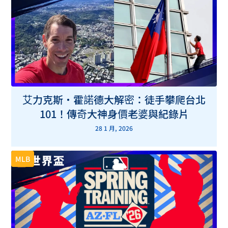
艾力克斯・霍諾德大解密：徒手攀爬台北
101！傳奇大神身價老婆與紀錄片
28 1 月, 2026
MLB