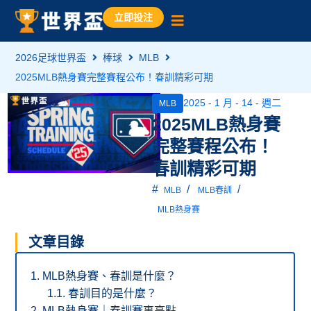
立即投注
2026足球世界盃
棒球
MLB
2025MLB熱身賽完整賽程公布！春訓精彩可期
2025 - 1 月 - 14 - 週二
MLB
2025MLB熱身賽
完整賽程公布！
春訓精彩可期
#
/
/
MLB
MLB春訓
MLB熱身賽
文章目錄
MLB熱身賽、春訓是什麼？
春訓目的是什麼？
MLB熱身賽｜春訓賽事亮點