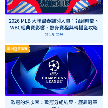
2026 MLB 大聯盟春訓懶人包：報到時間、
WBC經典賽影響、熱身賽程與轉播全攻略
28 1 月, 2026
歐洲冠軍聯賽
歐冠的名次表：歐冠分組結果、歷屆冠軍