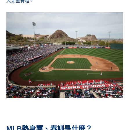
入完整賽程。
MLB熱身賽、春訓是什麼？