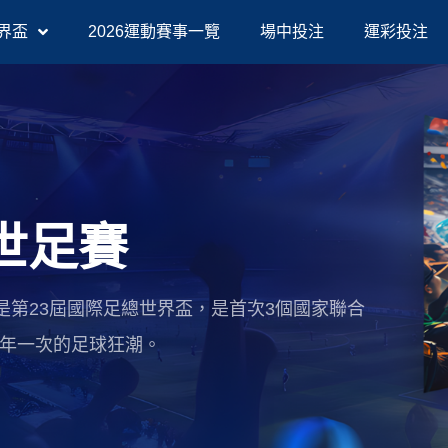
界盃
2026運動賽事一覽
場中投注
運彩投注
A世足賽
6世足賽）是第23屆國際足總世界盃，是首次3個國家聯合
四年一次的足球狂潮。