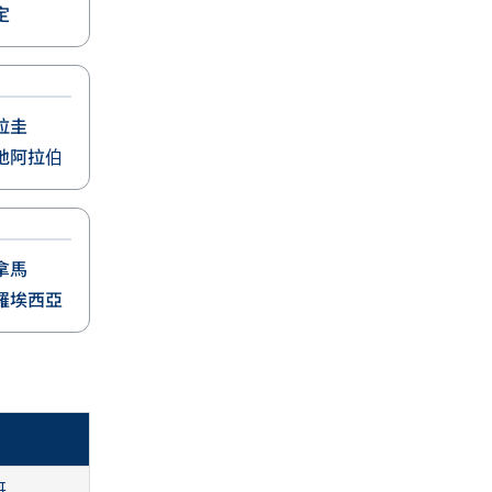
定
拉圭
地阿拉伯
拿馬
羅埃西亞
哥