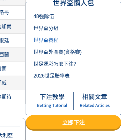
世界盃懶人包
洛哥
48強隊伍
內加爾
世界盃分組
世界盃賽程
根廷
世界盃外圍賽(資格賽)
西蘭
世足運彩怎麼下注?
荷蘭
2026世足賠率表
挪威
下注教學
相關文章
請期待
Betting Tutorial
Related Articles
立即下注
大利亞