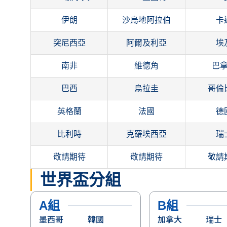
伊朗
沙烏地阿拉伯
卡
突尼西亞
阿爾及利亞
埃
南非
維德角
巴
巴西
烏拉圭
哥倫
英格蘭
法國
德
比利時
克羅埃西亞
瑞
敬請期待
敬請期待
敬請
世界盃分組
A組
B組
墨西哥
韓國
加拿大
瑞士