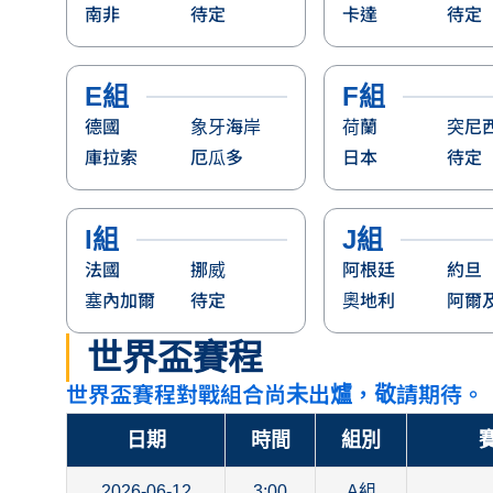
南非
待定
卡達
待定
E組
F組
德國
象牙海岸
荷蘭
突尼
庫拉索
厄瓜多
日本
待定
I組
J組
法國
挪威
阿根廷
約旦
塞內加爾
待定
奧地利
阿爾
世界盃賽程
世界盃賽程對戰組合尚未出爐，敬請期待。
日期
時間
組別
賽
2026-06-12
3:00
A組