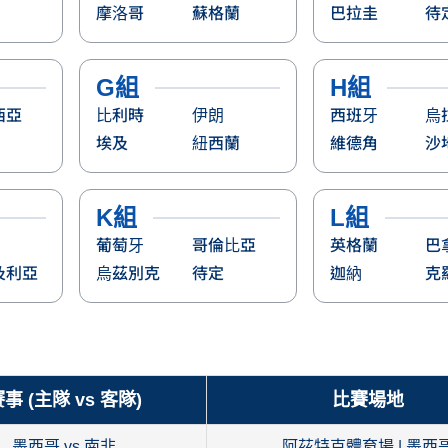
摩洛哥
蘇格蘭
巴拉圭
待
G組
H組
西亞
比利時
伊朗
西班牙
烏
埃及
紐西蘭
維德角
沙
K組
L組
葡萄牙
哥倫比亞
英格蘭
巴
及利亞
烏茲別克
待定
迦納
克
事 (主隊 vs 客隊)
比賽場地
墨西哥 vs 南非
阿茲特克體育場 | 墨西