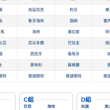
達
烏茲別克
約旦
摩
及
象牙海岸
迦納
塞
拿馬
海地
庫拉索
阿
比亞
厄瓜多爾
巴拉圭
紐
國
西班牙
葡萄牙
士
奧地利
蘇格蘭
期待
敬請期待
敬請期待
敬
C組
D組
巴西
海地
美國
澳