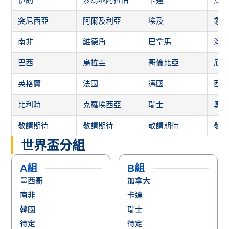
突尼西亞
阿爾及利亞
埃及
象
南非
維德角
巴拿馬
海
巴西
烏拉圭
哥倫比亞
厄
英格蘭
法國
德國
西
比利時
克羅埃西亞
瑞士
奧
敬請期待
敬請期待
敬請期待
敬
世界盃分組
A組
B組
墨西哥
加拿大
南非
卡達
韓國
瑞士
待定
待定