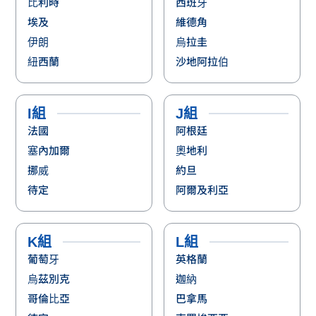
比利時
西班牙
埃及
維德角
伊朗
烏拉圭
紐西蘭
沙地阿拉伯
I組
J組
法國
阿根廷
塞內加爾
奧地利
挪威
約旦
待定
阿爾及利亞
K組
L組
葡萄牙
英格蘭
烏茲別克
迦納
哥倫比亞
巴拿馬