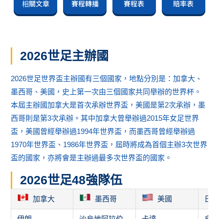
相關文章
賽程轉播
賽程表
賠率表
2026世足主辦國
2026世足世界盃主辦國有三個國家，地點分別是：加拿大、
墨西哥、美國，史上第一次由三個國家共同舉辦的世界杯。
本屆主辦國加拿大是首次承辦世界盃，美國是第2次承辦，墨
西哥則是第3次承辦。其中加拿大曾舉辦過2015年女足世界
盃，美國曾經舉辦過1994年世界盃，而墨西哥曾經舉辦過
1970年世界盃、1986年世界盃，屆時將成為首個主辦3次世界
盃的國家，亦將會是主辦過最多次世界盃的國家。
2026世足48強隊伍
加拿大
墨西哥
美國
日
伊朗
沙烏地阿拉伯
卡達
烏