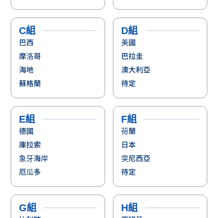
C組
D組
巴西
美國
摩洛哥
巴拉圭
海地
澳大利亞
蘇格蘭
待定
E組
F組
德國
荷蘭
庫拉索
日本
象牙海岸
突尼西亞
厄瓜多
待定
G組
H組