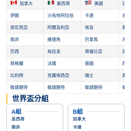
突尼西亞
阿爾及利亞
埃及
象
南非
維德角
巴拿馬
海
巴西
烏拉圭
哥倫比亞
厄
英格蘭
法國
德國
西
比利時
克羅埃西亞
瑞士
奧
敬請期待
敬請期待
敬請期待
敬
世界盃分組
A組
B組
墨西哥
加拿大
南非
卡達
韓國
瑞士
待定
待定