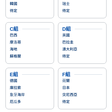
C組
D組
巴西
美國
摩洛哥
巴拉圭
海地
澳大利亞
蘇格蘭
待定
E組
F組
德國
荷蘭
庫拉索
日本
象牙海岸
突尼西亞
厄瓜多
待定
G組
H組