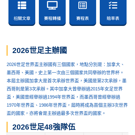
相關文章
賽程轉播
賽程表
賠率表
2026世足主辦國
2026世足世界盃主辦國有三個國家，地點分別是：加拿大、
墨西哥、美國，史上第一次由三個國家共同舉辦的世界杯。
本屆主辦國加拿大是首次承辦世界盃，美國是第2次承辦，墨
西哥則是第3次承辦。其中加拿大曾舉辦過2015年女足世界
盃，美國曾經舉辦過1994年世界盃，而墨西哥曾經舉辦過
1970年世界盃、1986年世界盃，屆時將成為首個主辦3次世界
盃的國家，亦將會是主辦過最多次世界盃的國家。
2026世足48強隊伍
加拿大
墨西哥
美國
日
伊朗
沙烏地阿拉伯
卡達
烏