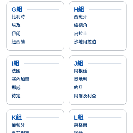
比利時
西班牙
埃及
維德角
伊朗
烏拉圭
紐西蘭
沙地阿拉伯
I組
J組
法國
阿根廷
塞內加爾
奧地利
挪威
約旦
待定
阿爾及利亞
K組
L組
葡萄牙
英格蘭
烏茲別克
迦納
哥倫比亞
巴拿馬