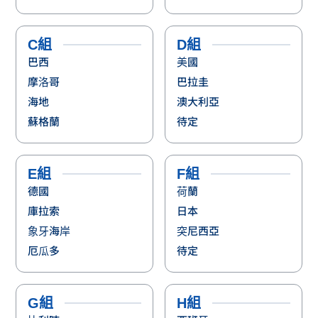
C組
D組
巴西
美國
摩洛哥
巴拉圭
海地
澳大利亞
蘇格蘭
待定
E組
F組
德國
荷蘭
庫拉索
日本
象牙海岸
突尼西亞
厄瓜多
待定
G組
H組