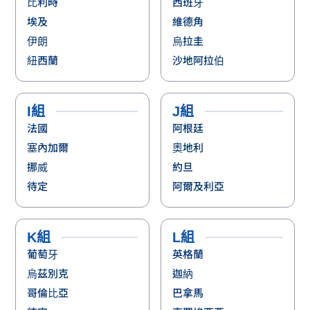
比利時
西班牙
埃及
維德角
伊朗
烏拉圭
紐西蘭
沙地阿拉伯
I組
J組
法國
阿根廷
塞內加爾
奧地利
挪威
約旦
待定
阿爾及利亞
K組
L組
葡萄牙
英格蘭
烏茲別克
迦納
哥倫比亞
巴拿馬