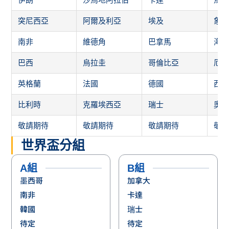
突尼西亞
阿爾及利亞
埃及
象
南非
維德角
巴拿馬
海
巴西
烏拉圭
哥倫比亞
厄
英格蘭
法國
德國
西
比利時
克羅埃西亞
瑞士
奧
敬請期待
敬請期待
敬請期待
敬
世界盃分組
A組
B組
墨西哥
加拿大
南非
卡達
韓國
瑞士
待定
待定