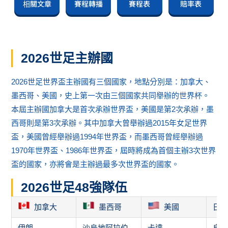
相關文章
賽程轉播
賽程表
賠率表
2026世足主辦國
2026世足世界盃主辦國有三個國家，地點分別是：加拿大、
墨西哥、美國，史上第一次由三個國家共同舉辦的世界杯。
本屆主辦國加拿大是首次承辦世界盃，美國是第2次承辦，墨
西哥則是第3次承辦。其中加拿大曾舉辦過2015年女足世界
盃，美國曾經舉辦過1994年世界盃，而墨西哥曾經舉辦過
1970年世界盃、1986年世界盃，屆時將成為首個主辦3次世界
盃的國家，亦將會是主辦過最多次世界盃的國家。
2026世足48強隊伍
加拿大
墨西哥
美國
日
伊朗
沙烏地阿拉伯
卡達
烏