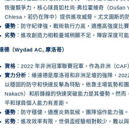
恢復競爭力，核心球員如杜尚·弗拉霍維奇（Dušan Vla
Chiesa，若仍在隊中）提供進攻威脅。尤文圖斯
優勢
：防守紀律強，戰術執行力高，適應高強度比
劣勢
：進攻創造力相較曼城稍顯不足，陣容深度可
達德（Wydad AC, 摩洛哥）
資格
：2022 年非洲冠軍聯賽冠軍，作為非洲（CA
實力分析
：維達德是摩洛哥和非洲足壇的強隊，20
以穩固的防守和快速反擊為特點，依靠主場氣勢和團隊
Nakach）和前鋒線的快速突破能力是其優勢。然
平和球員個人能力有差距。
優勢
：防守穩健，適應炎熱氣候，團隊協作能力強
劣勢
：進攻效率有限，世俱盃經驗相對較少，難以