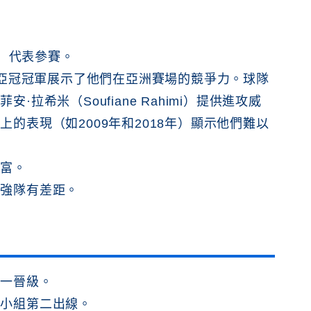
C）代表參賽。
年亞冠冠軍展示了他們在亞洲賽場的競爭力。球隊
希米（Soufiane Rahimi）提供進攻威
的表現（如2009年和2018年）顯示他們難以
豐富。
美強隊有差距。
第一晉級。
以小組第二出線。