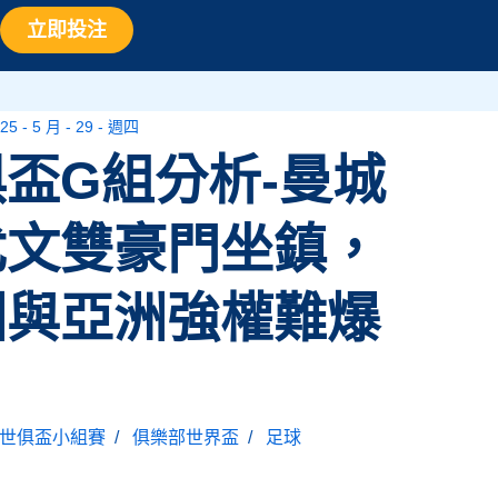
立即投注
25 - 5 月 - 29 - 週四
盃G組分析-曼城
尤文雙豪門坐鎮，
洲與亞洲強權難爆
世俱盃小組賽
/
俱樂部世界盃
/
足球