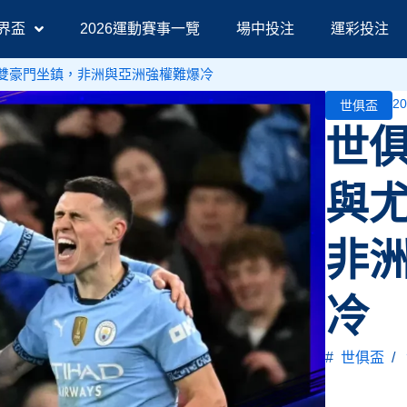
界盃
2026運動賽事一覽
場中投注
運彩投注
文雙豪門坐鎮，非洲與亞洲強權難爆冷
20
世俱盃
世俱
與
非
冷
#
世俱盃
/