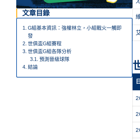
文章目錄
G組基本資訊：強權林立，小組戰火一觸即
發
世俱盃G組賽程
世俱盃G組各隊分析
預測晉級球隊
結論
2
2
2