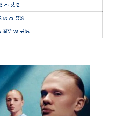
 vs 艾恩
德 vs 艾恩
圖斯 vs 曼城