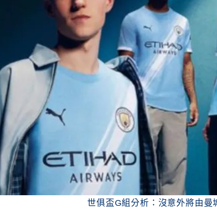
世俱盃G組分析：沒意外將由曼