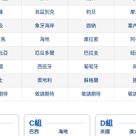
達
烏茲別克
約旦
摩
及
象牙海岸
迦納
塞
拿馬
海地
庫拉索
阿
比亞
厄瓜多爾
巴拉圭
紐
國
西班牙
葡萄牙
士
奧地利
蘇格蘭
期待
敬請期待
敬請期待
敬
C組
D組
巴西
海地
美國
澳