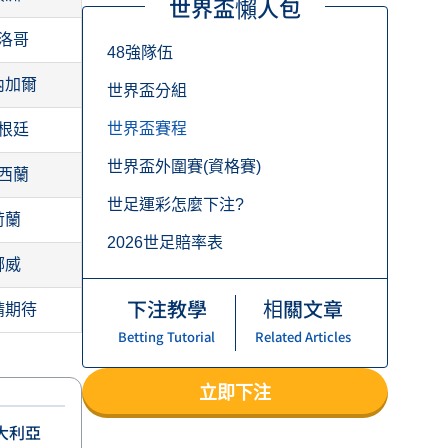
世界盃懶人包
洛哥
48強隊伍
內加爾
世界盃分組
世界盃賽程
根廷
世界盃外圍賽(資格賽)
西蘭
世足運彩怎麼下注?
荷蘭
2026世足賠率表
挪威
下注教學
相關文章
請期待
Betting Tutorial
Related Articles
立即下注
大利亞