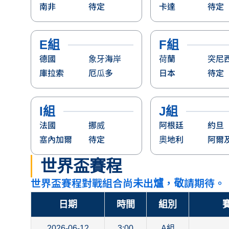
南非
待定
卡達
待定
E組
F組
德國
象牙海岸
荷蘭
突尼
庫拉索
厄瓜多
日本
待定
I組
J組
法國
挪威
阿根廷
約旦
塞內加爾
待定
奧地利
阿爾
世界盃賽程
世界盃賽程對戰組合尚未出爐，敬請期待。
日期
時間
組別
賽
2026-06-12
3:00
A組