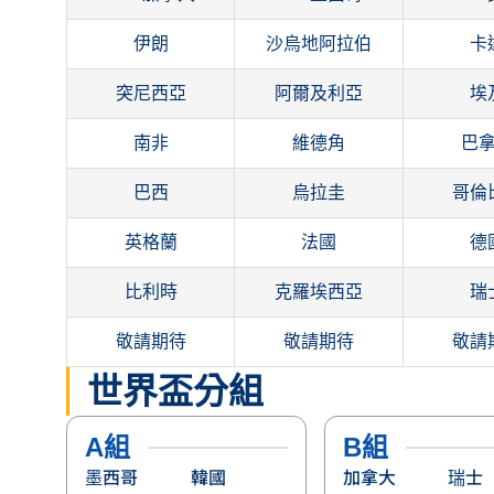
伊朗
沙烏地阿拉伯
卡
突尼西亞
阿爾及利亞
埃
南非
維德角
巴
巴西
烏拉圭
哥倫
英格蘭
法國
德
比利時
克羅埃西亞
瑞
敬請期待
敬請期待
敬請
世界盃分組
A組
B組
墨西哥
韓國
加拿大
瑞士