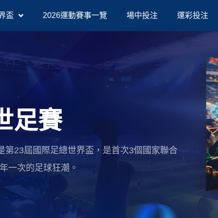
界盃
2026運動賽事一覽
場中投注
運彩投注
A世足賽
6世足賽）是第23屆國際足總世界盃，是首次3個國家聯合
四年一次的足球狂潮。