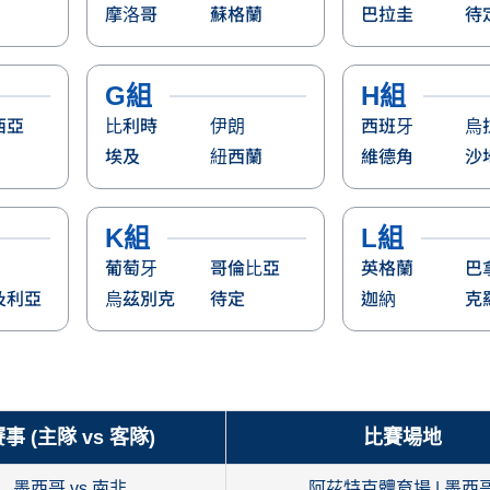
摩洛哥
蘇格蘭
巴拉圭
待
G組
H組
西亞
比利時
伊朗
西班牙
烏
埃及
紐西蘭
維德角
沙
K組
L組
葡萄牙
哥倫比亞
英格蘭
巴
及利亞
烏茲別克
待定
迦納
克
事 (主隊 vs 客隊)
比賽場地
墨西哥 vs 南非
阿茲特克體育場 | 墨西