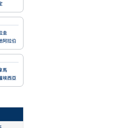
定
拉圭
地阿拉伯
拿馬
羅埃西亞
哥