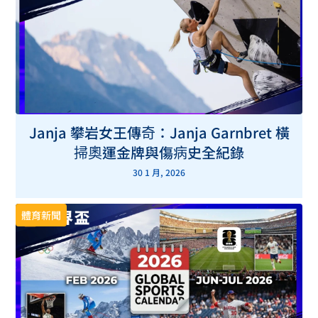
Janja 攀岩女王傳奇：Janja Garnbret 橫
掃奧運金牌與傷病史全紀錄
30 1 月, 2026
體育新聞