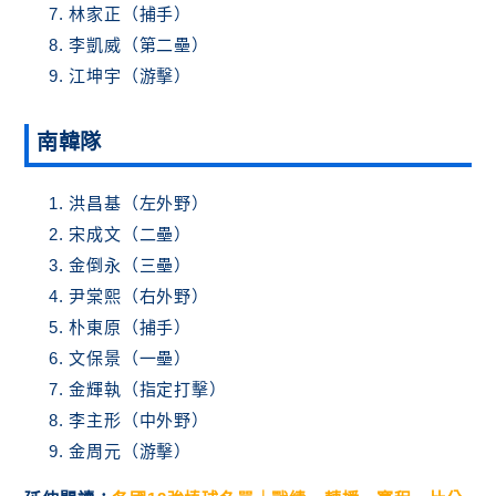
林家正（捕手）
李凱威（第二壘）
江坤宇（游擊）
南韓隊
洪昌基（左外野）
宋成文（二壘）
金倒永（三壘）
尹棠熙（右外野）
朴東原（捕手）
文保景（一壘）
金輝執（指定打擊）
李主形（中外野）
金周元（游擊）