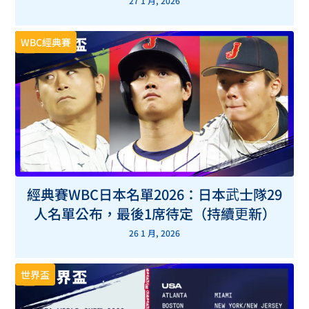
27 1 月, 2026
WBC經典賽
經典賽WBC日本名單2026：日本武士隊29
人名單公布，最後1席待定（持續更新）
26 1 月, 2026
世界盃