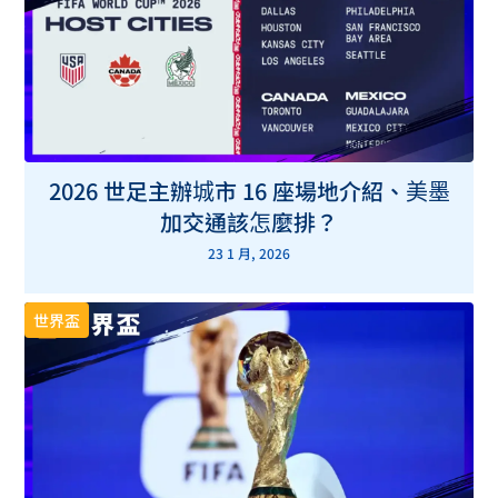
2026 世足主辦城市 16 座場地介紹、美墨
加交通該怎麼排？
23 1 月, 2026
世界盃