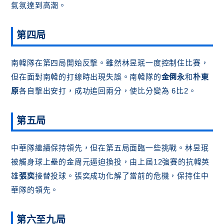
氣氛達到高潮。
第四局
南韓隊在第四局開始反擊。雖然林昱珉一度控制住比賽，
但在面對南韓的打線時出現失誤。南韓隊的
金倒永
和
朴東
原
各自擊出安打，成功追回兩分，使比分變為 6比2。
第五局
中華隊繼續保持領先，但在第五局面臨一些挑戰。林昱珉
被觸身球上壘的金周元逼迫換投，由上屆12強賽的抗韓英
雄
張奕
接替投球。張奕成功化解了當前的危機，保持住中
華隊的領先。
第六至九局