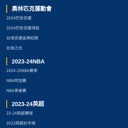
奧林匹克運動會
2024巴黎奧運
2024巴黎奧運項目
台灣奧運金牌紀錄
台灣之光
2023-24NBA
2024-25NBA賽季
NBA附加賽
NBA季後賽
2023-24英超
23-24英超賽程
2023英超射手榜