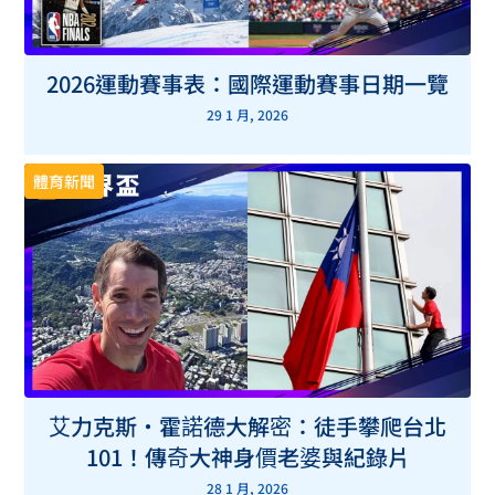
2026運動賽事表：國際運動賽事日期一覽
29 1 月, 2026
體育新聞
艾力克斯・霍諾德大解密：徒手攀爬台北
101！傳奇大神身價老婆與紀錄片
28 1 月, 2026