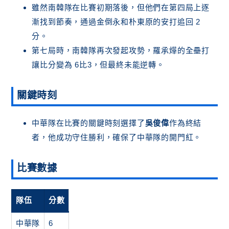
雖然南韓隊在比賽初期落後，但他們在第四局上逐
漸找到節奏，通過金倒永和朴東原的安打追回 2
分。
第七局時，南韓隊再次發起攻勢，羅承燁的全壘打
讓比分變為 6比3，但最終未能逆轉。
關鍵時刻
中華隊在比賽的關鍵時刻選擇了
吳俊偉
作為終結
者，他成功守住勝利，確保了中華隊的開門紅。
比賽數據
隊伍
分數
中華隊
6