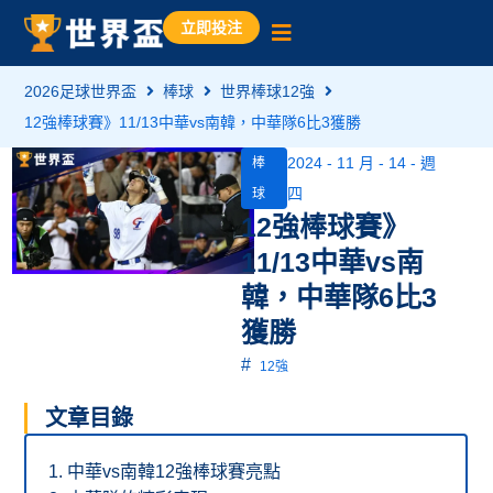
立即投注
2026足球世界盃
棒球
世界棒球12強
12強棒球賽》11/13中華vs南韓，中華隊6比3獲勝
2024 - 11 月 - 14 - 週
棒
四
球
12強棒球賽》
11/13中華vs南
韓，中華隊6比3
獲勝
#
12強
文章目錄
中華vs南韓12強棒球賽亮點