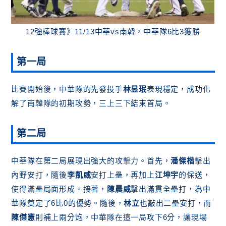
12強棒球賽》11/13中華vs南韓，中華隊6比3獲勝
第一局
比賽開始後，中華隊的先發投手
林昱珉
表現穩定，成功化
解了南韓隊的初期攻勢，三上三下結束首局。
第二局
中華隊在第二局展現出強大的攻擊力。首先，
潘傑楷
擊出
內野安打，隨後
李凱威
安打上壘，再加上
江坤宇
的保送，
使得滿壘局面形成。接著，
陳晨威
擊出滿貫全壘打，為中
華隊奠定了6比0的優勢。隨後，
林立
也敲出二壘安打，而
陳傑憲
則補上兩分炮，中華隊在這一局攻下6分，讓現場