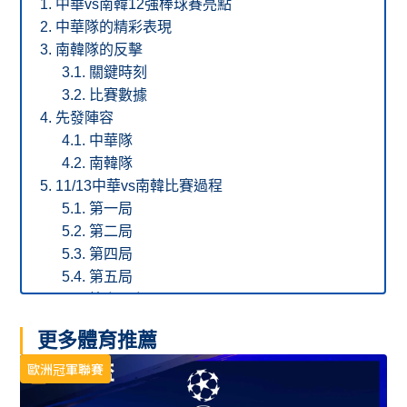
中華vs南韓12強棒球賽亮點
中華隊的精彩表現
南韓隊的反擊
關鍵時刻
比賽數據
先發陣容
中華隊
南韓隊
11/13中華vs南韓比賽過程
第一局
第二局
第四局
第五局
第六至九局
比賽結果
更多體育推薦
歐洲冠軍聯賽