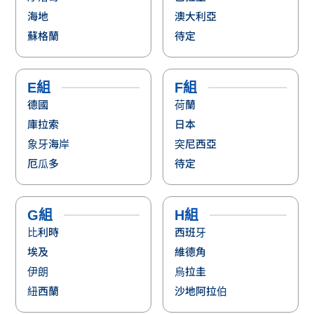
比利時
西班牙
埃及
維德角
伊朗
烏拉圭
紐西蘭
沙地阿拉伯
I組
J組
法國
阿根廷
塞內加爾
奧地利
挪威
約旦
待定
阿爾及利亞
K組
L組
葡萄牙
英格蘭
烏茲別克
迦納
哥倫比亞
巴拿馬