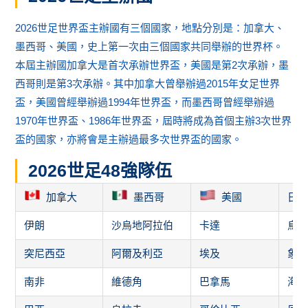
突尼西亞
阿爾及利亞
埃及
象
南非
維德角
巴拿馬
海
巴西
烏拉圭
哥倫比亞
厄
英格蘭
法國
德國
西
比利時
克羅埃西亞
瑞士
奧
敬請期待
敬請期待
敬請期待
敬
世界盃分組
A組
B組
墨西哥
加拿大
南非
卡達
韓國
瑞士
待定
待定