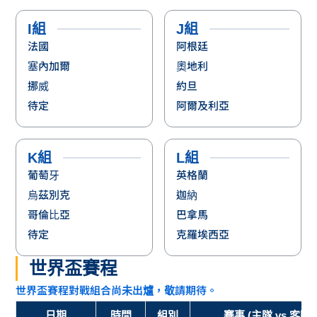
待定
克羅埃西亞
世界盃賽程
世界盃賽程對戰組合尚未出爐，敬請期待。
日期
時間
組別
賽事 (主隊 vs 客隊)
2026-06-12
3:00
A組
墨西哥 vs 南非
2026-06-12
10:00
A組
南韓 vs 歐洲附加賽D
2026-06-13
3:00
B組
加拿大 vs 歐洲附加賽A
2026-06-13
9:00
D組
美國 vs 巴拉圭
2026-06-13
12:00
D組
澳洲 vs 歐洲附加賽C
2026-06-14
3:00
B組
卡達 vs 瑞士
2026-06-14
6:00
C組
巴西 vs 摩洛哥
2026-06-14
9:00
C組
海地 vs 蘇格蘭