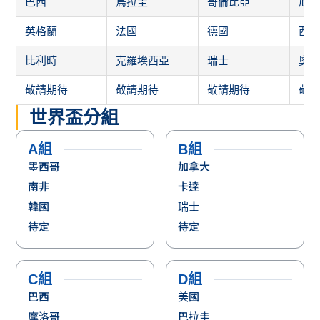
C組
D組
巴西
美國
摩洛哥
巴拉圭
海地
澳大利亞
蘇格蘭
待定
E組
F組
德國
荷蘭
庫拉索
日本
象牙海岸
突尼西亞
厄瓜多
待定
G組
H組