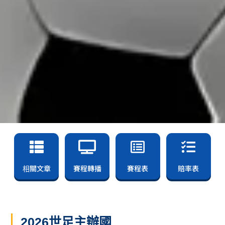
相關文章
賽程轉播
賽程表
賠率表
2026世足主辦國
2026世足世界盃主辦國有三個國家，地點分別是：加拿大、
墨西哥、美國，史上第一次由三個國家共同舉辦的世界杯。
本屆主辦國加拿大是首次承辦世界盃，美國是第2次承辦，墨
西哥則是第3次承辦。其中加拿大曾舉辦過2015年女足世界
盃，美國曾經舉辦過1994年世界盃，而墨西哥曾經舉辦過
1970年世界盃、1986年世界盃，屆時將成為首個主辦3次世界
盃的國家，亦將會是主辦過最多次世界盃的國家。
2026世足48強隊伍
加拿大
墨西哥
美國
日
伊朗
沙烏地阿拉伯
卡達
烏