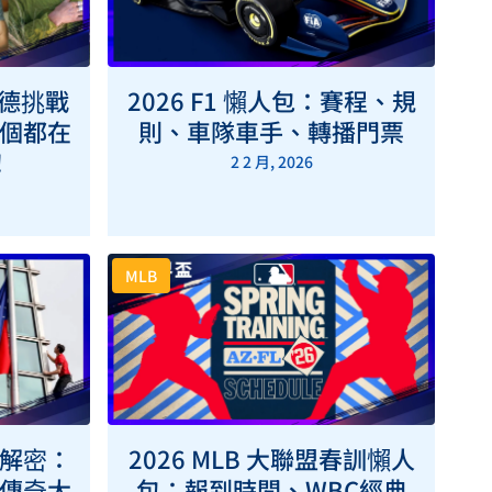
諾德挑戰
2026 F1 懶人包：賽程、規
一個都在
則、車隊車手、轉播門票
！
2 2 月, 2026
MLB
解密：
2026 MLB 大聯盟春訓懶人
！傳奇大
包：報到時間、WBC經典