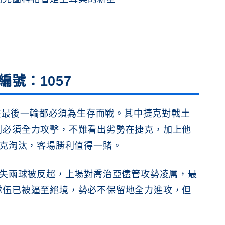
彩編號：1057
在最後一輪都必須為生存而戰。其中捷克對戰土
克則必須全力攻擊，不難看出劣勢在捷克，加上他
克淘汰，客場勝利值得一賭。
失兩球被反超，上場對喬治亞儘管攻勢凌厲，最
，隊伍已被逼至絕境，勢必不保留地全力進攻，但