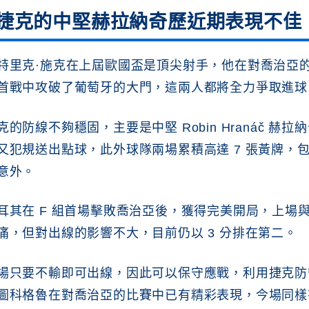
捷克的中堅赫拉納奇歷近期表現不佳
特里克·施克在上屆歐國盃是頂尖射手，他在對喬治亞
首戰中攻破了葡萄牙的大門，這兩人都將全力爭取進球
克的防線不夠穩固，主要是中堅 Robin Hranáč
又犯規送出點球，此外球隊兩場累積高達 7 張黃牌，
意外。
耳其在 F 組首場擊敗喬治亞後，獲得完美開局，上場與葡
痛，但對出線的影響不大，目前仍以 3 分排在第二。
場只要不輸即可出線，因此可以保守應戰，利用捷克防
圖科格魯在對喬治亞的比賽中已有精彩表現，今場同樣