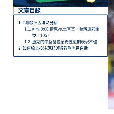
文章目錄
F組歐洲盃運彩分析
a.m. 3:00 捷克vs.土耳其，台灣運彩編
號：1057
捷克的中堅赫拉納奇歷近期表現不佳
如何線上投注運彩與觀看歐洲盃直播